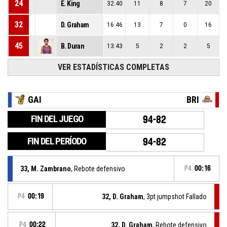
24
E. King
32:40
11
8
7
20
32
D. Graham
16:46
13
7
0
16
45
B. Duran
13:43
5
2
2
5
VER ESTADÍSTICAS COMPLETAS
GAI
BRI
FIN DEL JUEGO
94-82
FIN DEL PERÍODO
94-82
33, M. Zambrano
, Rebote defensivo
P4
00:16
P4
00:19
32, D. Graham
, 3pt jumpshot Fallado
P4
00:22
32, D. Graham
, Rebote defensivo