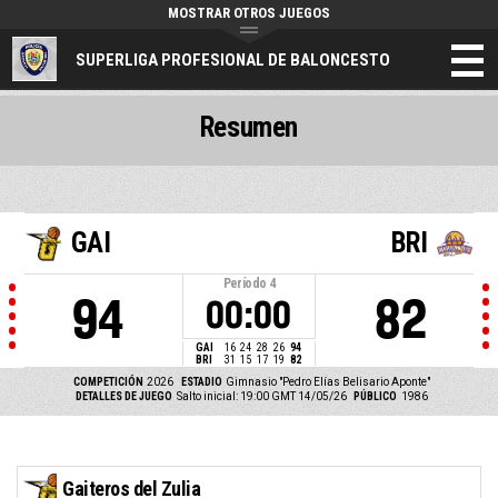
MOSTRAR OTROS JUEGOS
SUPERLIGA PROFESIONAL DE BALONCESTO
Resumen
GAI
BRI
Período
4
94
82
00:00
GAI
16
24
28
26
94
BRI
31
15
17
19
82
COMPETICIÓN
2026
ESTADIO
Gimnasio "Pedro Elías Belisario Aponte"
DETALLES DE JUEGO
Salto inicial: 19:00 GMT 14/05/26
PÚBLICO
1986
Gaiteros del Zulia