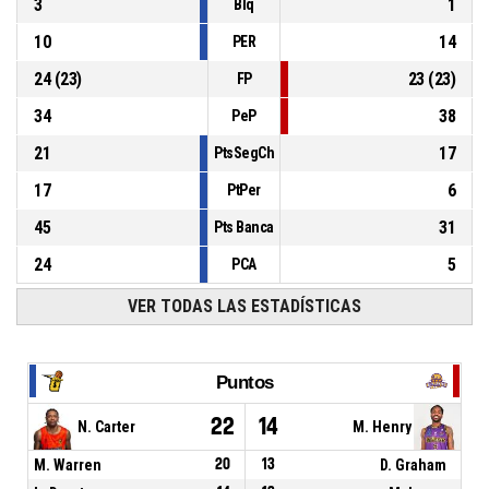
3
1
Blq
10
14
PER
24
(
23
)
23
(
23
)
FP
34
38
PeP
21
17
PtsSegCh
17
6
PtPer
45
31
Pts Banca
24
5
PCA
VER TODAS LAS ESTADÍSTICAS
Puntos
22
14
N. Carter
M. Henry
M. Warren
20
13
D. Graham