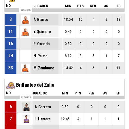
NO.
JUGADOR
MIN
PTS
REB
AS
EF
EN CANCHA
3
Á. Blanco
18:54
10
4
2
13
11
Y. Quintero
0:49
0
0
0
0
16
R. Ocando
0:50
0
0
0
0
24
N. Palma
8:12
3
5
1
7
33
M. Zambrano
14:42
4
5
1
11
Brillantes del Zulia
NO.
JUGADOR
MIN
PTS
REB
AS
EF
EN CANCHA
6
A. Cabrera
0:50
0
0
0
0
7
L. Herrera
12:45
4
1
1
1