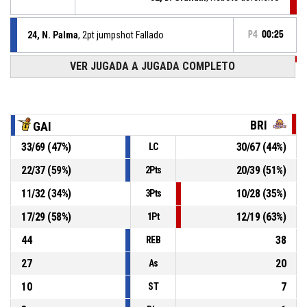
24, N. Palma
, 2pt jumpshot Fallado
P4
00:25
P4
00:49
VER JUGADA A JUGADA COMPLETO
45, B. Duran
, Lanzamiento libre 2 de 2 Convertido
94-82
Brillantes del Zulia
- Detrás por 12
P4
00:49
45, B. Duran
, Lanzamiento libre 1 de 2 Convertido
94-81
Brillantes del Zulia
- Detrás por 13
BRI
GAI
33
/
69
(
47
%)
30
/
67
(
44
%)
LC
11, Y. Quintero
, Sustitución (ingresa)
P4
00:49
22
/
37
(
59
%)
20
/
39
(
51
%)
2Pts
3, Á. Blanco
, Sustitución (ingresa)
P4
00:49
11
/
32
(
34
%)
10
/
28
(
35
%)
3Pts
17
/
29
(
58
%)
12
/
19
(
63
%)
1Pt
44
38
REB
27
20
As
10
7
ST