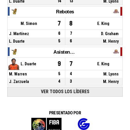
L. Duarte
14
13
M. Lyons
Rebotes
7
8
M. Simon
E. King
J. Martínez
6
7
D. Graham
L. Duarte
5
6
M. Henry
Asistencias
9
7
L. Duarte
E. King
M. Warren
5
4
M. Lyons
J. Zarzuela
4
3
M. Henry
VER TODOS LOS LÍDERES
PRESENTADO POR