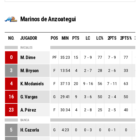
Marinos de Anzoategui
NO.
JUGADOR
POS
MIN
PTS
LC
LC%
2PTS
2PTS%
3P
INICIALES
0
M. Dime
PF
35:23
15
7
-
9
77
7
-
9
77
0
-
3
M. Bryson
F
13:54
4
2
-
7
28
2
-
6
33
0
-
4
K. Mcdaniels
F
37:13
20
9
-
16
56
7
-
11
63
2
-
16
G. Vargas
G
29:41
9
3
-
6
50
2
-
4
50
1
-
23
A. Pérez
F
30:34
4
2
-
8
25
2
-
5
40
0
-
BANCA
5
H. Cazorla
G
4:23
0
0
-
3
0
0
-
1
0
0
-