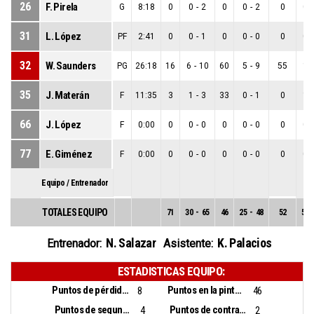
26
F. Pirela
G
8:18
0
0
-
2
0
0
-
2
0
0
-
31
L. López
PF
2:41
0
0
-
1
0
0
-
0
0
0
-
32
W. Saunders
PG
26:18
16
6
-
10
60
5
-
9
55
1
-
35
J. Materán
F
11:35
3
1
-
3
33
0
-
1
0
1
-
66
J. López
F
0:00
0
0
-
0
0
0
-
0
0
0
-
77
E. Giménez
F
0:00
0
0
-
0
0
0
-
0
0
0
-
Equipo / Entrenador
TOTALES EQUIPO
71
30
-
65
46
25
-
48
52
5
-
N. Salazar
K. Palacios
Entrenador:
Asistente:
ESTADISTICAS EQUIPO:
Puntos de pérdidas:
Puntos en la pintura:
8
46
Puntos de segunda oportunidad:
Puntos de contra ataque:
4
2