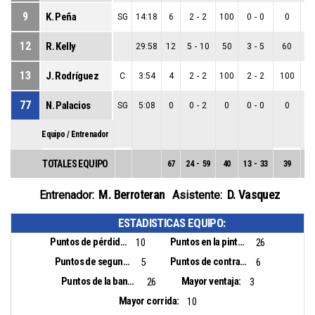
9
K. Peña
SG
14:18
6
2
-
2
100
0
-
0
0
2
12
R. Kelly
29:58
12
5
-
10
50
3
-
5
60
2
13
J. Rodríguez
C
3:54
4
2
-
2
100
2
-
2
100
0
77
N. Palacios
SG
5:08
0
0
-
2
0
0
-
0
0
0
Equipo / Entrenador
TOTALES EQUIPO
67
24
-
59
40
13
-
33
39
11
M. Berroteran
D. Vasquez
Entrenador:
Asistente:
ESTADISTICAS EQUIPO:
Puntos de pérdidas:
Puntos en la pintura:
10
26
Puntos de segunda oportunidad:
Puntos de contra ataque:
5
6
Puntos de la banca:
Mayor ventaja:
26
3
Mayor corrida:
10