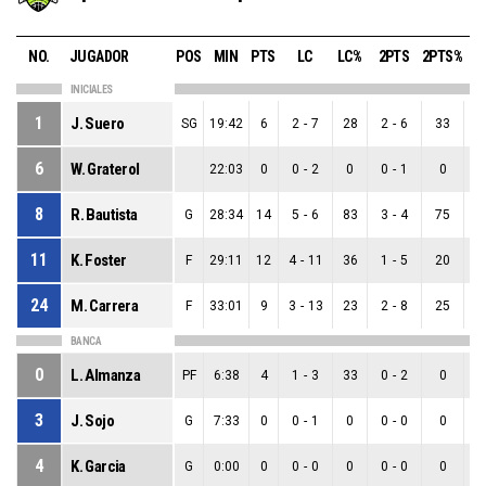
NO.
JUGADOR
POS
MIN
PTS
LC
LC%
2PTS
2PTS%
3
INICIALES
1
J. Suero
SG
19:42
6
2
-
7
28
2
-
6
33
0
6
W. Graterol
22:03
0
0
-
2
0
0
-
1
0
0
8
R. Bautista
G
28:34
14
5
-
6
83
3
-
4
75
2
11
K. Foster
F
29:11
12
4
-
11
36
1
-
5
20
3
24
M. Carrera
F
33:01
9
3
-
13
23
2
-
8
25
1
BANCA
0
L. Almanza
PF
6:38
4
1
-
3
33
0
-
2
0
1
3
J. Sojo
G
7:33
0
0
-
1
0
0
-
0
0
0
4
K. Garcia
G
0:00
0
0
-
0
0
0
-
0
0
0