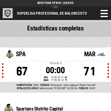
MOSTRAR OTROS JUEGOS
SUPERLIGA PROFESIONAL DE BALONCESTO
Estadísticas completas
SPA
MAR
Período
4
67
71
00:00
SPA
15
18
23
11
67
MAR
17
18
23
13
71
COMPETICIÓN
2026
ESTADIO
Gimnasio “José Joaquín ‘Papá’ Carrillo“
DETALLES DE JUEGO
Salto inicial: 19:00 GMT 14/05/26
PÚBLICO
4567
Spartans Distrito Capital