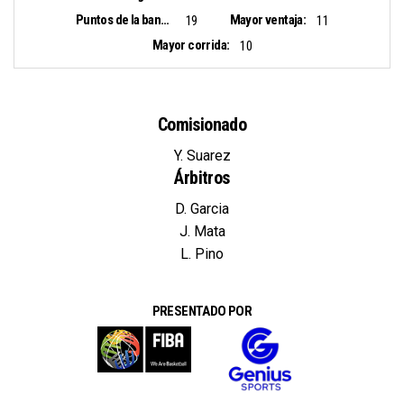
Puntos de la banca:
Mayor ventaja:
19
11
Mayor corrida:
10
Comisionado
Y. Suarez
Árbitros
D. Garcia
J. Mata
L. Pino
PRESENTADO POR