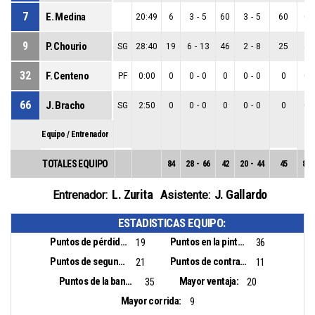
7
E. Medina
20:49
6
3
-
5
60
3
-
5
60
0
-
9
P. Chourio
SG
28:40
19
6
-
13
46
2
-
8
25
4
-
32
F. Centeno
PF
0:00
0
0
-
0
0
0
-
0
0
0
-
66
J. Bracho
SG
2:50
0
0
-
0
0
0
-
0
0
0
-
Equipo / Entrenador
TOTALES EQUIPO
84
28
-
66
42
20
-
44
45
8
-
L. Zurita
J. Gallardo
Entrenador:
Asistente:
ESTADISTICAS EQUIPO:
Puntos de pérdidas:
Puntos en la pintura:
19
36
Puntos de segunda oportunidad:
Puntos de contra ataque:
21
11
Puntos de la banca:
Mayor ventaja:
35
20
Mayor corrida:
9