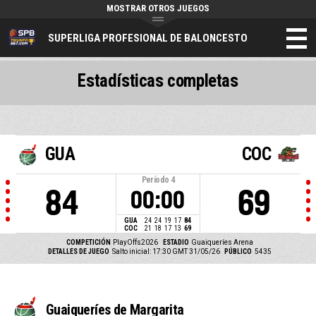
MOSTRAR OTROS JUEGOS
SUPERLIGA PROFESIONAL DE BALONCESTO
Estadísticas completas
GUA
COC
Período
4
84
69
00:00
GUA
24
24
19
17
84
COC
21
18
17
13
69
COMPETICIÓN
PlayOffs2026
ESTADIO
Guaiqueríes Arena
DETALLES DE JUEGO
Salto inicial: 17:30 GMT 31/05/26
PÚBLICO
5435
Guaiqueríes de Margarita