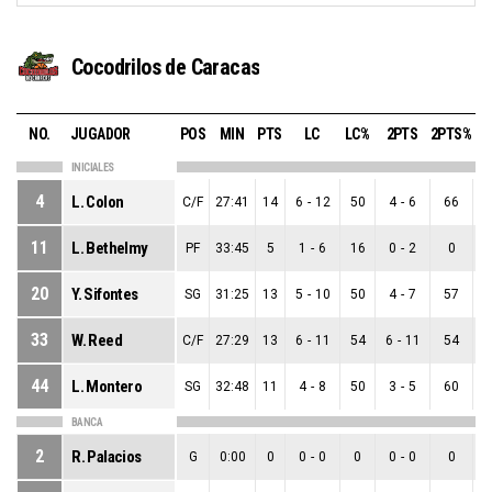
Cocodrilos de Caracas
NO.
JUGADOR
POS
MIN
PTS
LC
LC%
2PTS
2PTS%
3
INICIALES
4
L. Colon
C/F
27:41
14
6
-
12
50
4
-
6
66
2
11
L. Bethelmy
PF
33:45
5
1
-
6
16
0
-
2
0
1
20
Y. Sifontes
SG
31:25
13
5
-
10
50
4
-
7
57
1
33
W. Reed
C/F
27:29
13
6
-
11
54
6
-
11
54
0
44
L. Montero
SG
32:48
11
4
-
8
50
3
-
5
60
1
BANCA
2
R. Palacios
G
0:00
0
0
-
0
0
0
-
0
0
0