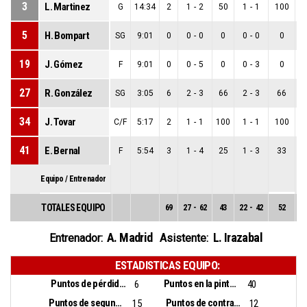
3
L. Martinez
G
14:34
2
1
-
2
50
1
-
1
100
0
5
H. Bompart
SG
9:01
0
0
-
0
0
0
-
0
0
0
19
J. Gómez
F
9:01
0
0
-
5
0
0
-
3
0
0
27
R. González
SG
3:05
6
2
-
3
66
2
-
3
66
0
34
J. Tovar
C/F
5:17
2
1
-
1
100
1
-
1
100
0
41
E. Bernal
F
5:54
3
1
-
4
25
1
-
3
33
0
Equipo / Entrenador
TOTALES EQUIPO
69
27
-
62
43
22
-
42
52
5
A. Madrid
L. Irazabal
Entrenador:
Asistente:
ESTADISTICAS EQUIPO:
Puntos de pérdidas:
Puntos en la pintura:
6
40
Puntos de segunda oportunidad:
Puntos de contra ataque:
15
12