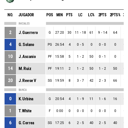
NO.
JUGADOR
POS
MIN
PTS
LC
LC%
2PTS
2PTS%
3P
INICIALES
2
J. Guerrero
G
27:20
30
11
-
18
61
9
-
14
64
2
-
4
G. Solano
PG
26:54
4
0
-
5
0
0
-
0
0
0
-
10
J. Ascanio
PF
15:58
5
1
-
2
50
0
-
1
0
1
-
14
M. Ruiz
PF
19:11
2
1
-
2
50
1
-
2
50
0
-
20
J. Reese V
SG
19:59
8
3
-
7
42
2
-
3
66
1
-
BANCA
0
K. Urbina
G
20:54
4
1
-
9
11
1
-
6
16
0
-
1
T. White
F
0:00
0
0
-
0
0
0
-
0
0
0
-
6
G. Correa
SG
17:25
6
2
-
5
40
2
-
5
40
0
-