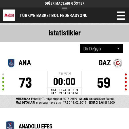
DIĞER MAÇLARI GÖSTER
TÜRKIYE BASKETBOL FEDERASYONU
istatistikler
ANA
GAZ
Periyot
4
73
59
00:00
ANA
16
23
18
16
73
GAZ
19
14
13
13
59
MÜSABAKA
Erkekler Türkiye Kupası 2018-2019
SALON
Ankara Spor Salonu
MAÇ DETAYLARI
maç başı hava atışı: 17:30 14.02.2019
SEYIRCI SAYISI
1200
ANADOLU EFES