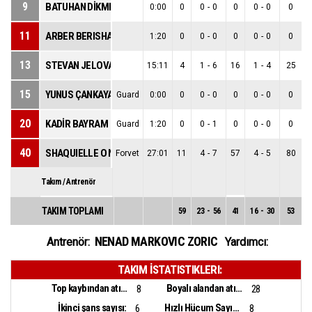
9
BATUHAN DİKMEN
0:00
0
0
-
0
0
0
-
0
0
11
ARBER BERISHA
1:20
0
0
-
0
0
0
-
0
0
13
STEVAN JELOVAC
15:11
4
1
-
6
16
1
-
4
25
15
YUNUS ÇANKAYA
Guard
0:00
0
0
-
0
0
0
-
0
0
20
KADİR BAYRAM
Guard
1:20
0
0
-
1
0
0
-
0
0
40
SHAQUIELLE O NEAL MCKISSIC
Forvet
27:01
11
4
-
7
57
4
-
5
80
Takım / Antrenör
TAKIM TOPLAMI
59
23
-
56
41
16
-
30
53
7
NENAD MARKOVIC ZORIC
Antrenör:
Yardımcı:
TAKIM İSTATISTIKLERI:
Top kaybından atılan sayı:
Boyalı alandan atılan sayı:
8
28
İkinci şans sayısı:
Hızlı Hücum Sayısı:
6
8