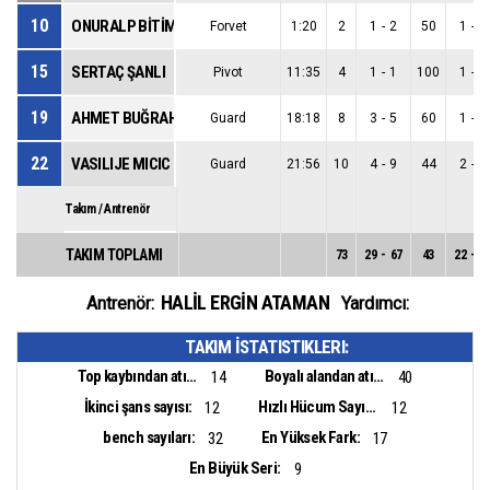
10
ONURALP BİTİM
Forvet
1:20
2
1
-
2
50
1
-
1
15
SERTAÇ ŞANLI
Pivot
11:35
4
1
-
1
100
1
-
1
19
AHMET BUĞRAHAN TUNCER
Guard
18:18
8
3
-
5
60
1
-
1
22
VASILIJE MICIC
Guard
21:56
10
4
-
9
44
2
-
5
Takım / Antrenör
TAKIM TOPLAMI
73
29
-
67
43
22
-
4
HALİL ERGİN ATAMAN
Antrenör:
Yardımcı:
TAKIM İSTATISTIKLERI:
Top kaybından atılan sayı:
Boyalı alandan atılan sayı:
14
40
İkinci şans sayısı:
Hızlı Hücum Sayısı:
12
12
bench sayıları:
En Yüksek Fark:
32
17
En Büyük Seri:
9