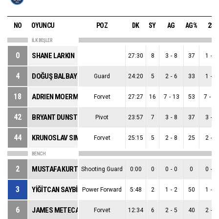
NO
OYUNCU
POZ
DK
SY
AG
AG%
2S
İLK BEŞLER
0
SHANE LARKIN
27:30
8
3
-
8
37
1
-
3
4
DOĞUŞ BALBAY
Guard
24:20
5
2
-
6
33
1
-
5
18
ADRIEN MOERMAN
Forvet
27:27
16
7
-
13
53
7
-
1
42
BRYANT DUNSTON
Pivot
23:57
7
3
-
8
37
3
-
8
44
KRUNOSLAV SIMON
Forvet
25:15
5
2
-
8
25
2
-
5
BENCH
2
MUSTAFA KURTULDUM
Shooting Guard
0:00
0
0
-
0
0
0
-
0
3
YİĞİTCAN SAYBİR
Power Forward
5:48
2
1
-
2
50
1
-
1
6
JAMES METECAN BİRSEN
Forvet
12:34
6
2
-
5
40
2
-
3