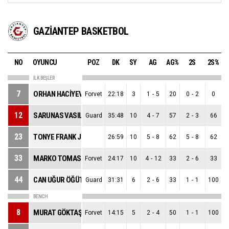
GAZİANTEP BASKETBOL
NO
OYUNCU
POZ
DK
SY
AG
AG%
2S
2S%
İLK BEŞLER
7
ORHAN HACİYEVA
Forvet
22:18
3
1
-
5
20
0
-
2
0
12
SARUNAS VASILIAUSKAS
Guard
35:48
10
4
-
7
57
2
-
3
66
23
TONYE FRANK JEKIRI
26:59
10
5
-
8
62
5
-
8
62
33
MARKO TOMAS
Forvet
24:17
10
4
-
12
33
2
-
6
33
44
CAN UĞUR ÖĞÜT
Guard
31:31
6
2
-
6
33
1
-
1
100
BENCH
8
MURAT GÖKTAŞ
Forvet
14:15
5
2
-
4
50
1
-
1
100