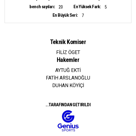
bench sayıları:
En Yüksek Fark:
20
5
En Büyük Seri:
7
Teknik Komiser
FİLİZ ÖGET
Hakemler
AYTUĞ EKTİ
FATİH ARSLANOĞLU
DUHAN KÖYİÇİ
...TARAFINDAN GETIRILDI