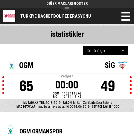
DIĞER MAÇLARI GÖSTER
TÜRKIYE BASKETBOL FEDERASYONU
istatistikler
OGM
SİG
Periyot
4
65
49
00:00
OGM
14
22
14
15
65
SİG
17
16
11
5
49
MÜSABAKA
TBL 2018-2019
SALON
M. Sait Zarifoğlu Spor Salonu
MAÇ DETAYLARI
maç başı hava atışı: 16:00 14.06.2019
SEYIRCI SAYISI
1000
OGM ORMANSPOR