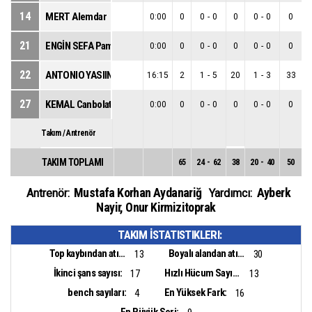
14
MERT Alemdar
0:00
0
0
-
0
0
0
-
0
0
21
ENGİN SEFA Pamukcu
0:00
0
0
-
0
0
0
-
0
0
22
ANTONIO YASIIN IHSAN Graves
16:15
2
1
-
5
20
1
-
3
33
27
KEMAL Canbolat
0:00
0
0
-
0
0
0
-
0
0
Takım / Antrenör
TAKIM TOPLAMI
65
24
-
62
38
20
-
40
50
4
Mustafa Korhan Aydanariğ
Ayberk
Antrenör:
Yardımcı:
Nayir
,
Onur Kirmizitoprak
TAKIM İSTATISTIKLERI:
Top kaybından atılan sayı:
Boyalı alandan atılan sayı:
13
30
İkinci şans sayısı:
Hızlı Hücum Sayısı:
17
13
bench sayıları:
En Yüksek Fark:
4
16
En Büyük Seri: