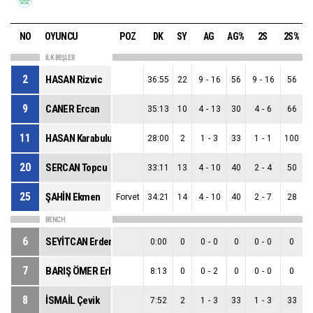
NO
OYUNCU
POZ
DK
SY
AG
AG%
2S
2S%
İLK BEŞLER
2
HASAN Rizvic
36:55
22
9
-
16
56
9
-
16
56
9
CANER Ercan
35:13
10
4
-
13
30
4
-
6
66
11
HASAN Karabulut
28:00
2
1
-
3
33
1
-
1
100
20
SERCAN Topcu
33:11
13
4
-
10
40
2
-
4
50
25
ŞAHİN Ekmen
Forvet
34:21
14
4
-
10
40
2
-
7
28
BENCH
6
SEYİTCAN Erdem
0:00
0
0
-
0
0
0
-
0
0
7
BARIŞ ÖMER Erlim
8:13
0
0
-
2
0
0
-
0
0
8
İSMAİL Çevik
7:52
2
1
-
3
33
1
-
3
33