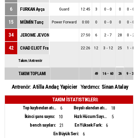
6
FURKAN Ayça
Guard
12:45
3
0
-
0
0
0
-
0
15
MÜMİN Tunç
Power Forward
0:00
0
0
-
0
0
0
-
0
34
JEROME JEVONY Frink
27:50
6
2
-
7
28
0
-
2
42
CHAD ELIOT Frazier
22:26
12
3
-
12
25
1
-
8
Takım / Antrenör
TAKIM TOPLAMI
49
16
-
60
26
9
-
33
Atilla Andaç Yapicier
Sinan Atalay
Antrenör:
Yardımcı:
TAKIM İSTATISTIKLERI:
Top kaybından atılan sayı:
Boyalı alandan atılan sayı:
6
18
İkinci şans sayısı:
Hızlı Hücum Sayısı:
10
5
bench sayıları:
En Yüksek Fark:
21
6
En Büyük Seri:
6