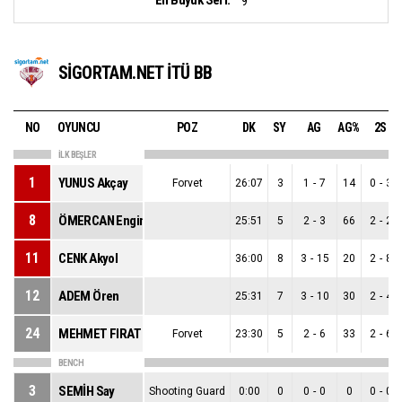
9
SİGORTAM.NET İTÜ BB
NO
OYUNCU
POZ
DK
SY
AG
AG%
2S
İLK BEŞLER
1
YUNUS Akçay
Forvet
26:07
3
1
-
7
14
0
-
3
8
ÖMERCAN Engin
25:51
5
2
-
3
66
2
-
2
11
CENK Akyol
36:00
8
3
-
15
20
2
-
8
12
ADEM Ören
25:31
7
3
-
10
30
2
-
4
24
MEHMET FIRAT Alemdaroğlu
Forvet
23:30
5
2
-
6
33
2
-
6
BENCH
3
SEMİH Say
Shooting Guard
0:00
0
0
-
0
0
0
-
0