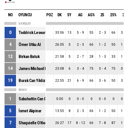
NO
OYUNCU
POZ
DK
SY
AG
AG%
2S
2S%
3S
İLK BEŞLER
0
Toddrick Lesean Gotcher
33:06
13
5
-
9
55
2
-
3
66
3
-
6
4
Ömer Utku Al
26:05
5
2
-
3
66
1
-
2
50
1
-
1
12
Birkan Batuk
21:58
5
2
-
7
28
1
-
3
33
1
-
4
14
James Michael Ray Mc Adoo
23:08
6
3
-
4
75
3
-
4
75
0
-
0
19
Burak Can Yildizli
22:55
21
6
-
9
66
3
-
6
50
3
-
3
BENCH
1
Sabahattin Can Göndür
0:00
0
0
-
0
0
0
-
0
0
0
-
0
5
İsmet Akpinar
13:55
8
2
-
3
66
1
-
2
50
1
-
1
7
Shaquielle O Neal Mckissic
26:27
17
8
-
12
66
7
-
8
87
1
-
4