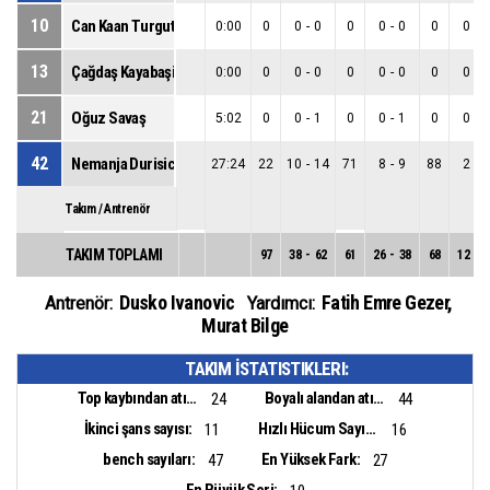
10
Can Kaan Turgut
0:00
0
0
-
0
0
0
-
0
0
0
-
0
13
Çağdaş Kayabaşi
0:00
0
0
-
0
0
0
-
0
0
0
-
0
21
Oğuz Savaş
5:02
0
0
-
1
0
0
-
1
0
0
-
0
42
Nemanja Durisic
27:24
22
10
-
14
71
8
-
9
88
2
-
5
Takım / Antrenör
TAKIM TOPLAMI
97
38
-
62
61
26
-
38
68
12
-
2
Dusko Ivanovic
Fatih Emre Gezer
,
Antrenör:
Yardımcı:
Murat Bilge
TAKIM İSTATISTIKLERI:
Top kaybından atılan sayı:
Boyalı alandan atılan sayı:
24
44
İkinci şans sayısı:
Hızlı Hücum Sayısı:
11
16
bench sayıları:
En Yüksek Fark:
47
27
En Büyük Seri: