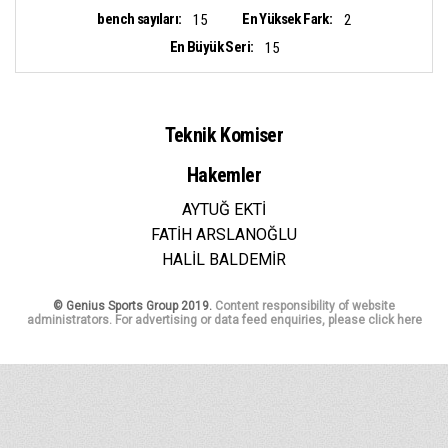
bench sayıları:
En Yüksek Fark:
15
2
En Büyük Seri:
15
Teknik Komiser
Hakemler
AYTUĞ EKTİ
FATİH ARSLANOĞLU
HALİL BALDEMİR
© Genius Sports Group 2019.
Content responsibility of website
administrators. For advertising or data feed enquiries, please click here