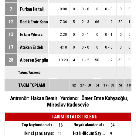
7
Furkan Haltali
0:00
0
0
-
0
0
0
-
0
0
0
-
0
12
Sadik Emir Kabaca
7:36
5
2
-
3
66
1
-
2
50
1
-
1
13
Erkan Yilmaz
2:20
0
0
-
1
0
0
-
1
0
0
-
0
17
Atakan Erdek
4:18
0
0
-
0
0
0
-
0
0
0
-
0
28
Alperen Şengün
10:23
4
1
-
2
50
1
-
2
50
0
-
0
Takım / Antrenör
TAKIM TOPLAMI
82
27
-
50
54
17
-
33
51
10
-
1
Hakan Demir
Ömer Emre Kahyaoğlu
,
Antrenör:
Yardımcı:
Miroslav Radosevic
TAKIM İSTATISTIKLERI:
Top kaybından atılan sayı:
Boyalı alandan atılan sayı:
16
34
İkinci şans sayısı:
Hızlı Hücum Sayısı:
11
9