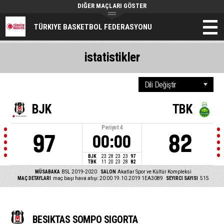
DIĞER MAÇLARI GÖSTER
TÜRKIYE BASKETBOL FEDERASYONU
istatistikler
BJK
TBK
Periyot
4
97
82
00:00
BJK
23
28
23
23
97
TBK
11
20
23
28
82
MÜSABAKA
BSL 2019-2020
SALON
Akatlar Spor ve Kültür Kompleksi
MAÇ DETAYLARI
maç başı hava atışı: 20:00 19.10.2019
1EA3089
SEYIRCI SAYISI
515
BESIKTAS SOMPO SIGORTA