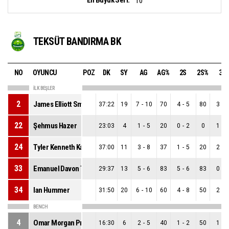
10
TEKSÜT BANDIRMA BK
NO
OYUNCU
POZ
DK
SY
AG
AG%
2S
2S%
3S
İLK BEŞLER
2
James Elliott Smith
37:22
19
7
-
10
70
4
-
5
80
3
-
5
22
Şehmus Hazer
23:03
4
1
-
5
20
0
-
2
0
1
-
3
24
Tyler Kenneth Kalinoski
37:00
11
3
-
8
37
1
-
5
20
2
-
3
33
Emanuel Davon Terry
29:37
13
5
-
6
83
5
-
6
83
0
-
0
34
Ian Hummer
31:50
20
6
-
10
60
4
-
8
50
2
-
2
BENCH
4
Omar Morgan Prewitt
16:30
6
2
-
5
40
1
-
2
50
1
-
3