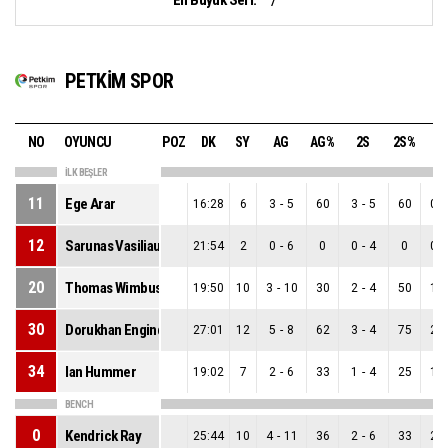
7
PETKİM SPOR
NO
OYUNCU
POZ
DK
SY
AG
AG%
2S
2S%
3
İLK BEŞLER
11
Ege Arar
16:28
6
3
-
5
60
3
-
5
60
0
-
12
Sarunas Vasiliauskas
21:54
2
0
-
6
0
0
-
4
0
0
-
20
Thomas Wimbush
19:50
10
3
-
10
30
2
-
4
50
1
-
30
Dorukhan Engindeniz
27:01
12
5
-
8
62
3
-
4
75
2
-
34
Ian Hummer
19:02
7
2
-
6
33
1
-
4
25
1
-
BENCH
0
Kendrick Ray
25:44
10
4
-
11
36
2
-
6
33
2
-