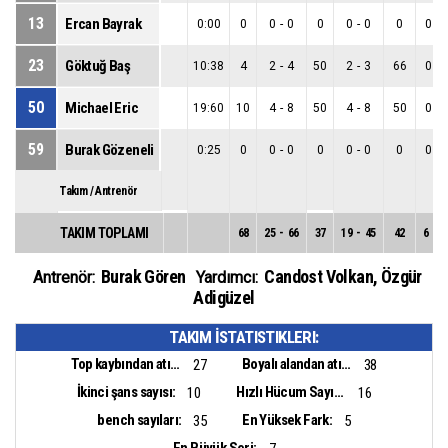
13
Ercan Bayrak
0:00
0
0
-
0
0
0
-
0
0
0
-
23
Göktuğ Baş
10:38
4
2
-
4
50
2
-
3
66
0
-
50
Michael Eric
19:60
10
4
-
8
50
4
-
8
50
0
-
59
Burak Gözeneli
0:25
0
0
-
0
0
0
-
0
0
0
-
Takım / Antrenör
TAKIM TOPLAMI
68
25
-
66
37
19
-
45
42
6
-
2
Burak Gören
Candost Volkan
,
Özgür
Antrenör:
Yardımcı:
Adigüzel
TAKIM İSTATISTIKLERI:
Top kaybından atılan sayı:
Boyalı alandan atılan sayı:
27
38
İkinci şans sayısı:
Hızlı Hücum Sayısı:
10
16
bench sayıları:
En Yüksek Fark:
35
5
En Büyük Seri: