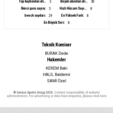
Top kaybından atılan sayı:
Boyalı alandan atılan sayı:
5
30
İkinci şans sayısı:
Hızlı Hücum Sayısı:
3
8
bench sayıları:
En Yüksek Fark:
29
8
En Büyük Seri:
8
Teknik Komiser
BURAK Dede
Hakemler
KEREM Baki
HALİL Baldemir
SAMİ Özel
© Genius Sports Group 2020.
Content responsibility of website
administrators. For advertising or data feed enquiries, please click here