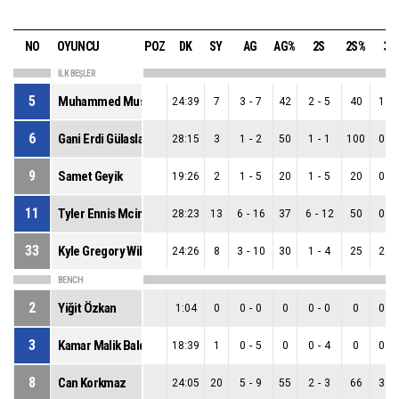
NO
OYUNCU
POZ
DK
SY
AG
AG%
2S
2S%
3S
İLK BEŞLER
5
Muhammed Mustafa Baygül
24:39
7
3
-
7
42
2
-
5
40
1
-
6
Gani Erdi Gülaslan
28:15
3
1
-
2
50
1
-
1
100
0
-
9
Samet Geyik
19:26
2
1
-
5
20
1
-
5
20
0
-
11
Tyler Ennis Mcintyre
28:23
13
6
-
16
37
6
-
12
50
0
-
33
Kyle Gregory Wiltjer
24:26
8
3
-
10
30
1
-
4
25
2
-
BENCH
2
Yiğit Özkan
1:04
0
0
-
0
0
0
-
0
0
0
-
3
Kamar Malik Baldwin
18:39
1
0
-
5
0
0
-
4
0
0
-
8
Can Korkmaz
24:05
20
5
-
9
55
2
-
3
66
3
-