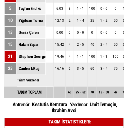
5
Tayfun Erülkü
6:03
3
1
-
1
100
0
-
0
0
1
-
10
Yiğitcan Turna
12:13
2
1
-
4
25
1
-
2
50
0
-
13
Deniz Çelen
0:00
0
0
-
0
0
0
-
0
0
0
-
15
Hakan Yapar
15:42
4
2
-
5
40
2
-
4
50
0
-
21
Stephen George Zack
19:46
4
1
-
1
100
1
-
1
100
0
-
23
Canberk Kuş
16:16
6
3
-
5
60
3
-
4
75
0
-
Takım / Antrenör
TAKIM TOPLAMI
66
25
-
62
40
18
-
38
47
7
-
Kestutis Kemzura
Ümit Temoçin
,
Antrenör:
Yardımcı:
İbrahim Avci
TAKIM İSTATISTIKLERI: