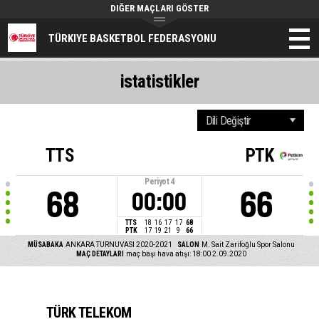
DIĞER MAÇLARI GÖSTER
TÜRKIYE BASKETBOL FEDERASYONU
istatistikler
TTS
PTK
Periyot
4
68
66
00:00
TTS
18
16
17
17
68
PTK
17
19
21
9
66
MÜSABAKA
ANKARA TURNUVASI 2020-2021
SALON
M. Sait Zarifoğlu Spor Salonu
MAÇ DETAYLARI
maç başı hava atışı: 18:00 2.09.2020
TÜRK TELEKOM