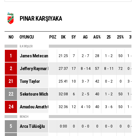
PINAR KARŞIYAKA
NO
OYUNCU
POZ
DK
SY
AG
AG%
2S
2S%
3S
İLK BEŞLER
1
James Metecan Birsen
21:25
7
2
-
7
28
1
-
2
50
1
-
5
2
Jeffery Raymar Morgan
27:37
17
8
-
14
57
8
-
11
72
0
-
3
21
Tony Taylor
25:41
10
3
-
7
42
0
-
2
0
3
-
5
22
Seketoure Michael Henry
32:08
6
2
-
5
40
1
-
2
50
1
-
3
24
Amadou Amath Garvey M Baye
32:36
12
4
-
10
40
3
-
6
50
1
-
4
BENCH
5
Arca Tülüoğlu
0:00
0
0
-
0
0
0
-
0
0
0
-
0