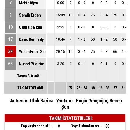
7
Mahir Ağva
0:00
0
0
-
0
0
0
-
0
0
0
-
0
9
Semih Erden
15:39
10
3
-
4
75
3
-
4
75
0
-
0
10
Onuralp Bitim
2:32
0
0
-
0
0
0
-
0
0
0
-
0
17
David Kennedy
18:46
4
1
-
2
50
1
-
2
50
0
-
0
39
Yunus Emre Sonsirma
20:15
10
3
-
4
75
2
-
3
66
1
-
1
64
Nusret Yildirim
3:20
1
0
-
1
0
0
-
1
0
0
-
0
Takım / Antrenör
TAKIM TOPLAMI
77
26
-
54
48
19
-
33
57
7
-
21
Ufuk Sarica
Engin Gençoğlu
,
Recep
Antrenör:
Yardımcı:
Şen
TAKIM İSTATISTIKLERI:
Top kaybından atılan sayı:
Boyalı alandan atılan sayı:
18
30