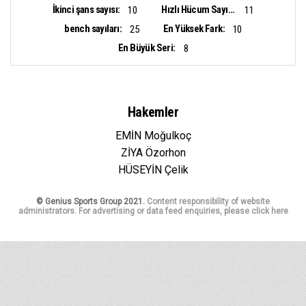
İkinci şans sayısı:
Hızlı Hücum Sayısı:
10
11
bench sayıları:
En Yüksek Fark:
25
10
En Büyük Seri:
8
Hakemler
EMİN Moğulkoç
ZİYA Özorhon
HÜSEYİN Çelik
© Genius Sports Group 2021.
Content responsibility of website
administrators. For advertising or data feed enquiries, please click here