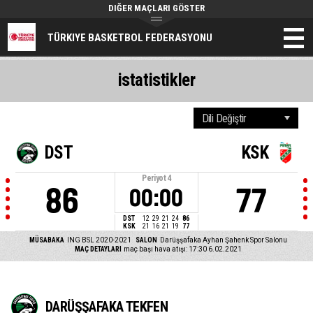
DIĞER MAÇLARI GÖSTER
TÜRKIYE BASKETBOL FEDERASYONU
istatistikler
DST
KSK
Periyot
4
86
77
00:00
DST
12
29
21
24
86
KSK
21
16
21
19
77
MÜSABAKA
ING BSL 2020-2021
SALON
Darüşşafaka Ayhan Şahenk Spor Salonu
MAÇ DETAYLARI
maç başı hava atışı: 17:30 6.02.2021
DARÜŞŞAFAKA TEKFEN