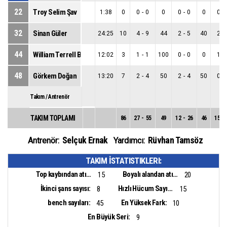
22
Troy Selim Şav
1:38
0
0
-
0
0
0
-
0
0
0
-
32
Sinan Güler
24:25
10
4
-
9
44
2
-
5
40
2
-
44
William Terrell Buford Jr
12:02
3
1
-
1
100
0
-
0
0
1
-
48
Görkem Doğan
13:20
7
2
-
4
50
2
-
4
50
0
-
Takım / Antrenör
TAKIM TOPLAMI
86
27
-
55
49
12
-
26
46
15
-
Selçuk Ernak
Rüvhan Tamsöz
Antrenör:
Yardımcı:
TAKIM İSTATISTIKLERI:
Top kaybından atılan sayı:
Boyalı alandan atılan sayı:
15
20
İkinci şans sayısı:
Hızlı Hücum Sayısı:
8
15
bench sayıları:
En Yüksek Fark:
45
10
En Büyük Seri:
9