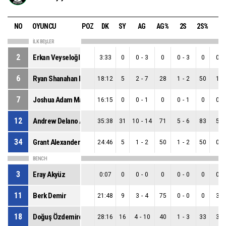
NO
OYUNCU
POZ
DK
SY
AG
AG%
2S
2S%
3S
İLK BEŞLER
2
Erkan Veyseloğlu
3:33
0
0
-
3
0
0
-
3
0
0
-
6
Ryan Shanahan Luther
18:12
5
2
-
7
28
1
-
2
50
1
-
7
Joshua Adam Magette
16:15
0
0
-
1
0
0
-
1
0
0
-
12
Andrew Delano Andrews
35:38
31
10
-
14
71
5
-
6
83
5
-
34
Grant Alexander Jerrett
24:46
5
1
-
2
50
1
-
2
50
0
-
BENCH
3
Eray Akyüz
0:07
0
0
-
0
0
0
-
0
0
0
-
11
Berk Demir
21:48
9
3
-
4
75
0
-
0
0
3
-
18
Doğuş Özdemiroğlu
28:16
16
4
-
10
40
1
-
3
33
3
-