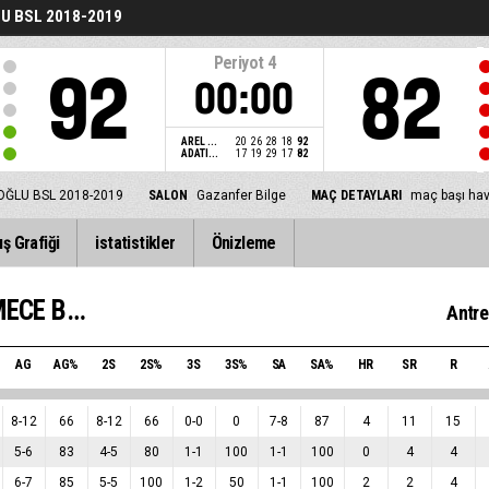
U BSL 2018-2019
Periyot
4
92
82
00:00
AREL ...
20
26
28
18
92
ADATI...
17
19
29
17
82
OĞLU BSL 2018-2019
SALON
Gazanfer Bilge
MAÇ DETAYLARI
maç başı hav
ış Grafiği
istatistikler
Önizleme
AREL ÜNİVERSİTESİ BÜYÜKÇEKMECE BASKETBOL
Antre
AG
AG%
2S
2S%
3S
3S%
SA
SA%
HR
SR
R
8
-
12
66
8
-
12
66
0
-
0
0
7
-
8
87
4
11
15
5
-
6
83
4
-
5
80
1
-
1
100
1
-
1
100
0
4
4
6
-
7
85
5
-
5
100
1
-
2
50
1
-
1
100
2
2
4