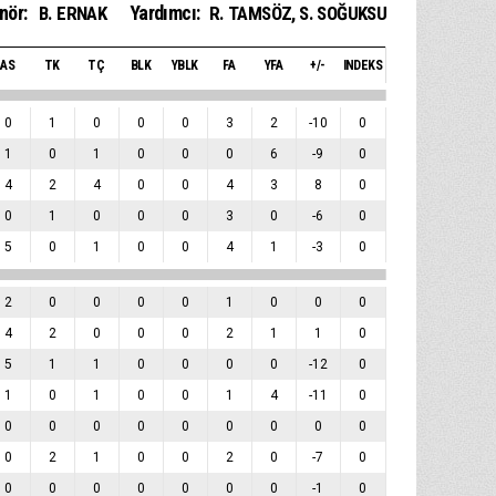
nör:
Yardımcı:
B. ERNAK
R. TAMSÖZ
,
S. SOĞUKSU
AS
TK
TÇ
BLK
YBLK
FA
YFA
+/-
INDEKS
0
1
0
0
0
3
2
-10
0
1
0
1
0
0
0
6
-9
0
4
2
4
0
0
4
3
8
0
0
1
0
0
0
3
0
-6
0
5
0
1
0
0
4
1
-3
0
2
0
0
0
0
1
0
0
0
4
2
0
0
0
2
1
1
0
5
1
1
0
0
0
0
-12
0
1
0
1
0
0
1
4
-11
0
0
0
0
0
0
0
0
0
0
0
2
1
0
0
2
0
-7
0
0
0
0
0
0
0
0
-1
0