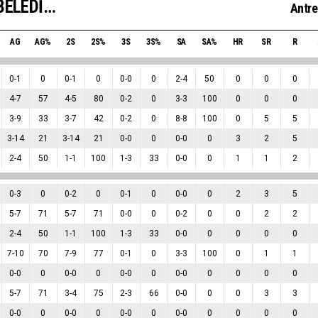
ADATIP SAKARYA BÜYÜKŞEHİR BELEDİYE BASKETBOL
Antre
AG
AG%
2S
2S%
3S
3S%
SA
SA%
HR
SR
R
0
-
1
0
0
-
1
0
0
-
0
0
2
-
4
50
0
0
0
4
-
7
57
4
-
5
80
0
-
2
0
3
-
3
100
0
0
0
3
-
9
33
3
-
7
42
0
-
2
0
8
-
8
100
0
5
5
3
-
14
21
3
-
14
21
0
-
0
0
0
-
0
0
3
2
5
2
-
4
50
1
-
1
100
1
-
3
33
0
-
0
0
1
1
2
0
-
3
0
0
-
2
0
0
-
1
0
0
-
0
0
2
3
5
5
-
7
71
5
-
7
71
0
-
0
0
0
-
2
0
0
2
2
2
-
4
50
1
-
1
100
1
-
3
33
0
-
0
0
0
0
0
7
-
10
70
7
-
9
77
0
-
1
0
3
-
3
100
0
1
1
0
-
0
0
0
-
0
0
0
-
0
0
0
-
0
0
0
0
0
5
-
7
71
3
-
4
75
2
-
3
66
0
-
0
0
0
3
3
0
-
0
0
0
-
0
0
0
-
0
0
0
-
0
0
0
0
0