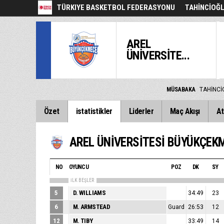
TÜRKIYE BASKETBOL FEDERASYONU
TAHİNCİOĞL
AREL
ÜNİVERSİTE...
MÜSABAKA
TAHİNCİ
Özet
istatistikler
Liderler
Maç Akışı
At
NO
OYUNCU
POZ
DK
SY
İLK BEŞLER
5
D. WILLIAMS
34:49
23
6
M. ARMSTEAD
Guard
26:53
12
12
M. TIBY
33:49
14