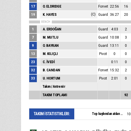
17
O. ELDRIDGE
Forvet
22:56
16
19
K. HAYES
(C)
Guard
36:27
20
BENCH
1
A. ERDOĞAN
Guard
4:03
2
7
M. MUTLU
Guard
10:08
3
9
O. BAYKAN
Guard
13:11
0
13
M. KILIÇLI
Pivot
0
0
23
C. İVEDİ
0:11
0
32
B. CANDAN
Forvet
15:32
2
33
U. HORTUM
Pivot
2:01
0
Takım / Antrenör
TAKIM TOPLAMI
92
TAKIM İSTATISTIKLERI:
Top kaybından atılan sayı:
10