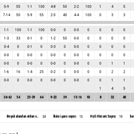
5
-
9
55
1
-
1
100
4
-
8
50
2
-
2
100
1
4
5
7
-
14
50
5
-
9
55
2
-
5
40
4
-
4
100
0
3
3
1
-
1
100
1
-
1
100
0
-
0
0
0
-
0
0
0
0
0
1
-
3
33
0
-
1
0
1
-
2
50
0
-
0
0
0
0
0
0
-
4
0
0
-
1
0
0
-
3
0
0
-
0
0
0
0
0
0
-
0
0
0
-
0
0
0
-
0
0
0
-
0
0
0
0
0
0
-
0
0
0
-
0
0
0
-
0
0
0
-
0
0
0
1
1
1
-
6
16
1
-
4
25
0
-
2
0
0
-
0
0
0
2
2
0
-
0
0
0
-
0
0
0
-
0
0
0
-
0
0
0
1
1
1
4
5
34
-
62
54
25
-
39
64
9
-
23
39
15
-
16
93
8
32
40
Boyalı alandan atılan sayı:
İkinci şans sayısı:
Hızlı Hücum Sayısı:
ben
34
15
19