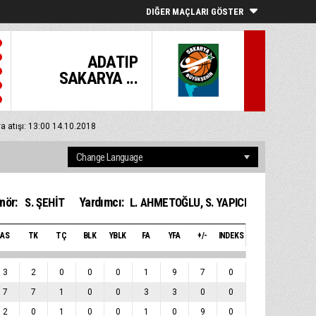
DIĞER MAÇLARI GÖSTER
ADATIP
SAKARYA ...
a atışı: 13:00 14.10.2018
nör:
Yardımcı:
S. ŞEHİT
L. AHMETOĞLU
,
S. YAPICI
AS
TK
TÇ
BLK
YBLK
FA
YFA
+/-
INDEKS
3
2
0
0
0
1
9
7
0
7
7
1
0
0
3
3
0
0
2
0
1
0
0
1
0
9
0