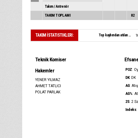
Takım / Antrenör
TAKIM TOPLAMI
82
TAKIM İSTATISTIKLERI:
Top kaybından atılan sayı:
1
Teknik Komiser
Efsan
POZ
Hakemler
: O
DK
: DK
YENER YILMAZ
AG
: Atı
AHMET TATLICI
POLAT PARLAK
AG%
: A
2S
: 2 S
Indeks
: