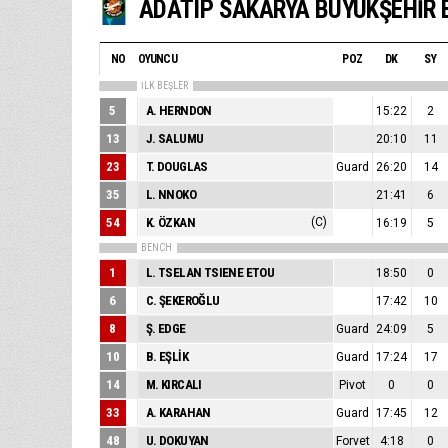
NO
OYUNCU
POZ
DK
SY
İLK BEŞLER
5
A. HERNDON
15:22
2
13
J. SALUMU
20:10
11
23
T. DOUGLAS
Guard
26:20
14
35
L. NNOKO
21:41
6
54
K. ÖZKAN
(C)
16:19
5
BENCH
1
L. TSELAN TSIENE ETOU
18:50
0
6
C. ŞEKEROĞLU
17:42
10
8
Ş. EDGE
Guard
24:09
5
10
B. EŞLİK
Guard
17:24
17
14
M. KIRCALI
Pivot
0
0
33
A. KARAHAN
Guard
17:45
12
48
U. DOKUYAN
Forvet
4:18
0