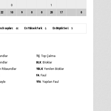
0
1
22
10
9
0
0
20
17
0
ch sayıları:
En Yüksek Fark:
En Büyük Seri:
44
6
9
TÇ
undlar
: Top Çalma
BLK
undlar
: Bloklar
YBLK
m Ribaundlar
: Yenilen bloklar
FA
t
: Faul
YFA
Kaybı
: Yapılan Faul