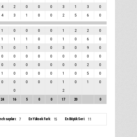
4
2
0
0
0
3
1
3
0
4
3
1
0
0
2
5
6
0
1
0
0
0
0
1
2
2
0
1
1
1
0
0
1
0
6
0
1
0
1
0
0
3
0
9
0
0
0
0
0
0
0
0
0
0
0
0
0
0
0
0
0
2
0
1
0
0
0
0
1
0
5
0
0
0
0
0
0
1
0
1
0
0
2
24
16
5
0
0
17
20
0
ch sayıları:
En Yüksek Fark:
En Büyük Seri:
7
15
11