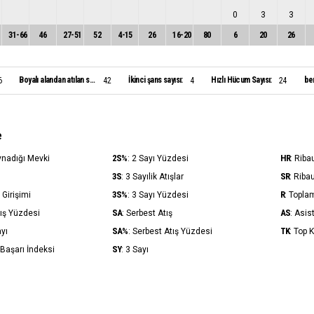
0
3
3
31
-
66
46
27
-
51
52
4
-
15
26
16
-
20
80
6
20
26
Boyalı alandan atılan sayı:
İkinci şans sayısı:
Hızlı Hücum Sayısı:
ben
6
42
4
24
e
2S%
HR
ynadığı Mevki
: 2 Sayı Yüzdesi
: Riba
3S
SR
: 3 Sayılik Atışlar
: Riba
3S%
R
ş Girişimi
: 3 Sayı Yüzdesi
: Topla
SA
AS
tış Yüzdesi
: Serbest Atış
: Asis
SA%
TK
ayı
: Serbest Atış Yüzdesi
: Top 
SY
 Başarı İndeksi
: 3 Sayı