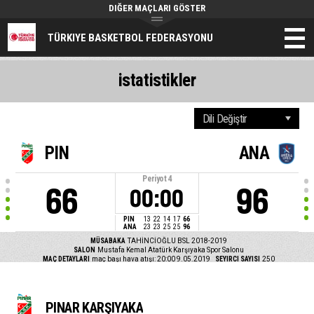
DIĞER MAÇLARI GÖSTER
TÜRKIYE BASKETBOL FEDERASYONU
istatistikler
PIN
ANA
Periyot
4
66
96
00:00
PIN
13
22
14
17
66
ANA
23
23
25
25
96
MÜSABAKA
TAHİNCİOĞLU BSL 2018-2019
SALON
Mustafa Kemal Atatürk Karşıyaka Spor Salonu
MAÇ DETAYLARI
maç başı hava atışı: 20:00 9.05.2019
SEYIRCI SAYISI
250
PINAR KARŞIYAKA