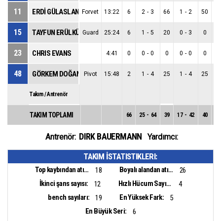
11
ERDİ GÜLASLAN
Forvet
13:22
6
2
-
3
66
1
-
2
50
1
15
TAYFUN ERÜLKÜ
Guard
25:24
6
1
-
5
20
0
-
3
0
1
23
CHRIS EVANS
4:41
0
0
-
0
0
0
-
0
0
0
48
GÖRKEM DOĞAN
Pivot
15:48
2
1
-
4
25
1
-
4
25
0
Takım / Antrenör
TAKIM TOPLAMI
66
25
-
64
39
17
-
42
40
8
DIRK BAUERMANN
Antrenör:
Yardımcı:
TAKIM İSTATISTIKLERI:
Top kaybından atılan sayı:
Boyalı alandan atılan sayı:
18
26
İkinci şans sayısı:
Hızlı Hücum Sayısı:
12
4
bench sayıları:
En Yüksek Fark:
19
5
En Büyük Seri:
6