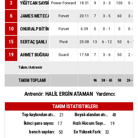
3
YİĞİTCAN SAYBİR
Power Forward
18:31
9
3
-
3
100
0
-
0
6
JAMES METECAN BİRSEN
Forvet
20:11
7
3
-
5
60
3
-
4
10
ONURALP BİTİM
Forvet
6:39
0
0
-
1
0
0
-
0
15
SERTAÇ ŞANLI
Pivot
25:08
13
6
-
12
50
6
-
10
19
AHMET BUĞRAHAN TUNCER
Guard
17:58
7
3
-
6
50
2
-
3
Takım / Antrenör
TAKIM TOPLAMI
96
38
-
65
58
26
-
37
HALİL ERGİN ATAMAN
Antrenör:
Yardımcı:
TAKIM İSTATISTIKLERI:
Top kaybından atılan sayı:
Boyalı alandan atılan sayı:
21
48
İkinci şans sayısı:
Hızlı Hücum Sayısı:
17
19
bench sayıları:
En Yüksek Fark:
50
32