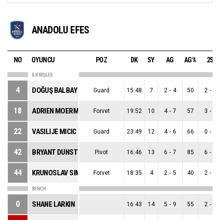
ANADOLU EFES
NO
OYUNCU
POZ
DK
SY
AG
AG%
2S
İLK BEŞLER
4
DOĞUŞ BALBAY
Guard
15:48
7
2
-
4
50
2
-
3
18
ADRIEN MOERMAN
Forvet
19:52
10
4
-
7
57
3
-
3
22
VASILIJE MICIC
Guard
23:49
12
4
-
6
66
0
-
0
42
BRYANT DUNSTON
Pivot
16:46
13
6
-
7
85
6
-
7
44
KRUNOSLAV SIMON
Forvet
18:35
4
2
-
5
40
2
-
3
BENCH
0
SHANE LARKIN
16:43
14
5
-
9
55
2
-
4