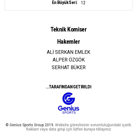
En Büyük Seri:
12
Teknik Komiser
Hakemler
ALİ SERKAN EMLEK
ALPER ÖZGÖK
SERHAT BÜKER
...TARAFINDAN GETIRILDI
© Genius Sports Group 2019.
Website görevlisinin sorumluluğundaki içerik.
Reklam veya data girişi için lütfen buraya tıklayınız