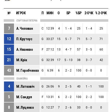
№
ИГРОК
П
МИН
О
БР
%БР
2-ОЧК
% 2-ОЧК
3-
СТАРТОВАЯ ПЯТЕРКА
7
А. Челован
C
12:39
4
1
-
4
25
1
-
4
25
0
12
П. Крутоус
G
33:27
15
5
-
7
71
5
-
7
71
0
15
А. Нванкво
F
27:12
13
4
-
7
57
3
-
5
60
1
21
М. Крік
G
32:39
17
5
-
13
38
3
-
7
42
2
43
М. Горобченко
G
6:39
6
2
-
2
100
0
-
0
0
2
СКАМЕЙКА
4
М. Латковіч
G
26:06
9
2
-
5
40
1
-
1
100
1
5
М. Сандул
F
13:31
6
2
-
2
100
2
-
2
100
0
8
М. Луценко
G
12:27
7
2
-
6
33
0
-
0
0
2