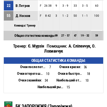
22
В. Петров
F
26:38
9
3
-
9
33
3
-
5
60
0
55
Д. Носков
F
8:42
3
1
-
2
50
1
-
1
100
0
Команда / Тренер
Общая статистика команды
89
27
-
57
47
19
-
32
59
8
Є. Мурзін
А. Сліпенчук
,
О.
Тренер:
Помощник:
Лохманчук
ОБЩАЯ СТАТИСТИКА КОМАНДЫ:
Очки после потерь:
Очки в краске:
7
36
Очки второго шанса:
Очки в быстром отрыве:
10
18
Очки скамейки:
Наибольший отрыв:
34
10
Наибольший рывок:
15
БК ЗАПОРІЖЖЯ (Запоріжжя)