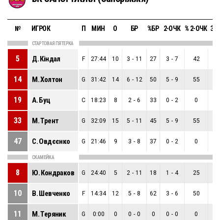
№
ИГРОК
П
МИН
О
БР
%БР
2-ОЧК
% 2-ОЧК
3-
СТАРТОВАЯ ПЯТЕРКА
5
Д. Кiндал
F
27:44
10
3
-
11
27
3
-
7
42
0
-
14
М. Холтон
G
31:42
14
6
-
12
50
5
-
9
55
1
-
19
А. Буц
C
18:23
8
2
-
6
33
0
-
2
0
2
-
33
М. Трент
G
32:09
15
5
-
11
45
5
-
9
55
0
-
47
С. Овдєєнко
G
21:46
9
3
-
8
37
0
-
2
0
3
-
СКАМЕЙКА
8
Ю. Кондраков
G
24:40
5
2
-
11
18
1
-
4
25
1
-
10
В. Шевченко
F
14:34
12
5
-
8
62
3
-
6
50
2
-
11
М. Теряник
G
0:00
0
0
-
0
0
0
-
0
0
0
-