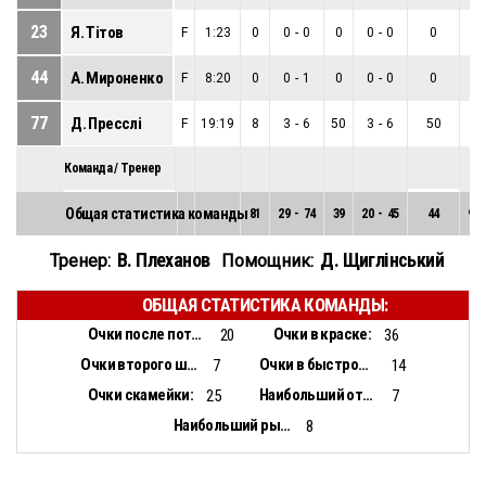
23
Я. Тітов
F
1:23
0
0
-
0
0
0
-
0
0
0
-
44
А. Мироненко
F
8:20
0
0
-
1
0
0
-
0
0
0
-
77
Д. Пресслі
F
19:19
8
3
-
6
50
3
-
6
50
0
-
Команда / Тренер
Общая статистика команды
81
29
-
74
39
20
-
45
44
9
-
В. Плеханов
Д. Щиглінський
Тренер:
Помощник:
ОБЩАЯ СТАТИСТИКА КОМАНДЫ:
Очки после потерь:
Очки в краске:
20
36
Очки второго шанса:
Очки в быстром отрыве:
7
14
Очки скамейки:
Наибольший отрыв:
25
7
Наибольший рывок:
8