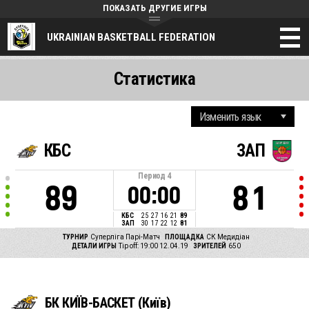
ПОКАЗАТЬ ДРУГИЕ ИГРЫ
UKRAINIAN BASKETBALL FEDERATION
Статистика
КБС
ЗАП
Период
4
89
81
00:00
КБС
25
27
16
21
89
ЗАП
30
17
22
12
81
ТУРНИР
Суперліга Парі-Матч
ПЛОЩАДКА
СК Медидіан
ДЕТАЛИ ИГРЫ
Tip off: 19:00 12.04.19
ЗРИТЕЛЕЙ
650
БК КИЇВ-БАСКЕТ (Київ)