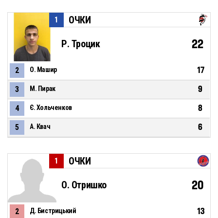
ОЧКИ
1
22
Р. Троцик
17
2
О. Машир
9
3
М. Пирак
8
4
Є. Хольченков
6
5
А. Квач
ОЧКИ
1
20
О. Отришко
13
2
Д. Бистрицький