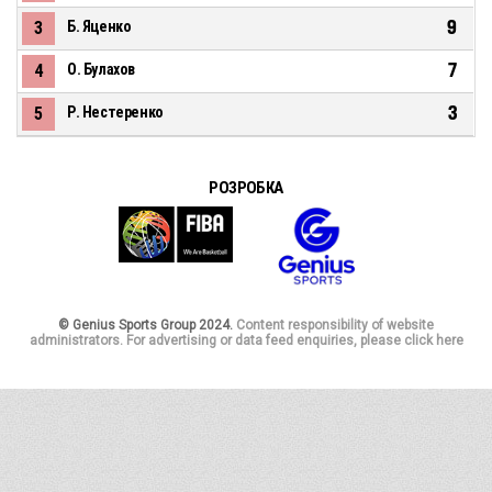
9
3
Б. Яценко
7
4
О. Булахов
3
5
Р. Нестеренко
РОЗРОБКА
© Genius Sports Group 2024.
Content responsibility of website
administrators. For advertising or data feed enquiries, please click here