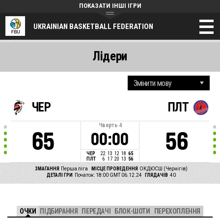
ПОКАЗАТИ ІНШІ ІГРИ
UKRAINIAN BASKETBALL FEDERATION
Лідери
ЧЕР
ПЛТ
Чверть
4
65
56
00:00
ЧЕР
22
13
12
18
65
ПЛТ
6
17
20
13
56
ЗМАГАННЯ
Перша ліга
МІСЦЕ ПРОВЕДЕННЯ
ОКДЮСШ (Чернiгiв)
ДЕТАЛІ ГРИ
Початок: 18:00 GMT 06.12.24
ГЛЯДАЧІВ
40
ОЧКИ
ПІДБИРАННЯ
ПЕРЕДАЧІ
БЛОК-ШОТИ
ПЕРЕХОПЛЕННЯ