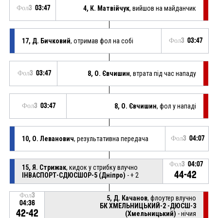
Фол3
03:47
4, К. Матвійчук
, вийшов на майданчик
17, Д. Бичковий
, отримав фол на собі
Фол3
03:47
Фол3
03:47
8, О. Євчишин
, втрата під час нападу
Фол3
03:47
8, О. Євчишин
, фол у нападі
10, О. Леванович
, результативна передача
Фол3
04:07
Фол3
04:07
15, Я. Стрижак
, кидок у стрибку влучно
44-42
ІНВАСПОРТ-СДЮСШОР-5 (Дніпро)
- + 2
Фол3
5, Д. Качанов
, флоутер влучно
04:36
БК ХМЕЛЬНИЦЬКИЙ-2 -ДЮСШ-3
42-42
(Хмельницький)
- нічия