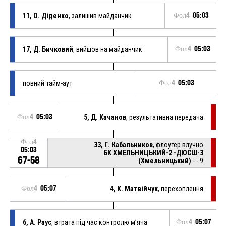
11, О. Діденко
, залишив майданчик
Фол4
05:03
17, Д. Бичковий
, вийшов на майданчик
Фол4
05:03
повний тайм-аут
Фол4
05:03
Фол4
05:03
5, Д. Качанов
, результативна передача
Фол4
33, Г. Кабальников
, флоутер влучно
05:03
БК ХМЕЛЬНИЦЬКИЙ-2 -ДЮСШ-3
67-58
(Хмельницький)
- - 9
Фол4
05:07
4, К. Матвійчук
, перехоплення
6, А. Раус
, втрата під час контролю м’яча
Фол4
05:07