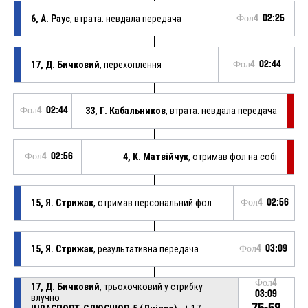
6, А. Раус
, втрата: невдала передача
Фол4
02:25
17, Д. Бичковий
, перехоплення
Фол4
02:44
Фол4
02:44
33, Г. Кабальников
, втрата: невдала передача
Фол4
02:56
4, К. Матвійчук
, отримав фол на собі
15, Я. Стрижак
, отримав персональний фол
Фол4
02:56
15, Я. Стрижак
, результативна передача
Фол4
03:09
Фол4
17, Д. Бичковий
, трьохочковий у стрибку
03:09
влучно
75-58