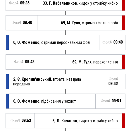
Фол4
09:28
33, Г. Кабальников
, кидок у стрибку хибно
Фол4
09:40
69, М. Гуля
, отримав фол на собі
0, О. Фоменко
, отримав персональний фол
Фол4
09:40
Фол4
09:42
69, М. Гуля
, перехоплення
2, Є. Кропив'янський
, втрата: невдала
Фол4
передача
09:42
0, О. Фоменко
, підбирання у захисті
Фол4
09:51
Фол4
09:53
5, Д. Качанов
, кидок у стрибку хибно