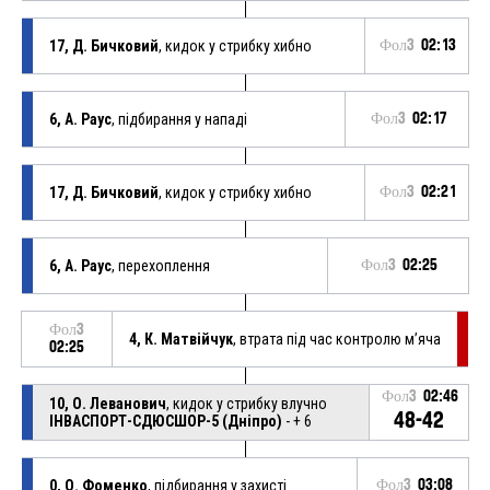
17, Д. Бичковий
, кидок у стрибку хибно
Фол3
02:13
6, А. Раус
, підбирання у нападі
Фол3
02:17
17, Д. Бичковий
, кидок у стрибку хибно
Фол3
02:21
6, А. Раус
, перехоплення
Фол3
02:25
Фол3
4, К. Матвійчук
, втрата під час контролю м’яча
02:25
Фол3
02:46
10, О. Леванович
, кидок у стрибку влучно
48-42
ІНВАСПОРТ-СДЮСШОР-5 (Дніпро)
- + 6
0, О. Фоменко
, підбирання у захисті
Фол3
03:08