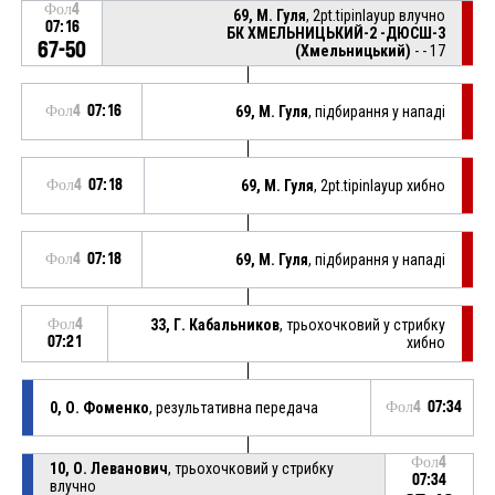
Фол4
69, М. Гуля
, 2pt.tipinlayup влучно
07:16
БК ХМЕЛЬНИЦЬКИЙ-2 -ДЮСШ-3
67-50
(Хмельницький)
- - 17
Фол4
07:16
69, М. Гуля
, підбирання у нападі
Фол4
07:18
69, М. Гуля
, 2pt.tipinlayup хибно
Фол4
07:18
69, М. Гуля
, підбирання у нападі
Фол4
33, Г. Кабальников
, трьохочковий у стрибку
07:21
хибно
0, О. Фоменко
, результативна передача
Фол4
07:34
Фол4
10, О. Леванович
, трьохочковий у стрибку
07:34
влучно