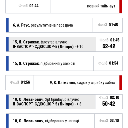
Фол3
01:44
повний тайм-аут
6, А. Раус
, результативна передача
Фол3
01:45
Фол3
01:45
15, Я. Стрижак
, флоутер влучно
52-42
ІНВАСПОРТ-СДЮСШОР-5 (Дніпро)
- + 10
15, Я. Стрижак
, підбирання у захисті
Фол3
01:54
Фол3
01:56
9, К. Кліманов
, кидок у стрибку хибно
Фол3
02:10
10, О. Леванович
, 2pt.tipinlayup влучно
50-42
ІНВАСПОРТ-СДЮСШОР-5 (Дніпро)
- + 8
10, О. Леванович
, підбирання у нападі
Фол3
02:10