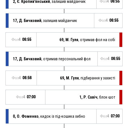
2, Є. Кропив'янський
, залишив майданчик
Фол4
06:55
17, Д. Бичковий
, залишив майданчик
Фол4
06:55
Фол4
06:55
69, М. Гуля
, отримав фол на собі
17, Д. Бичковий
, отримав персональний фол
Фол4
06:55
Фол4
06:56
69, М. Гуля
, підбирання у захисті
Фол4
07:00
1, Р. Савіч
, блок-шот
0, О. Фоменко
, кидок із під-кошика хибно
Фол4
07:00