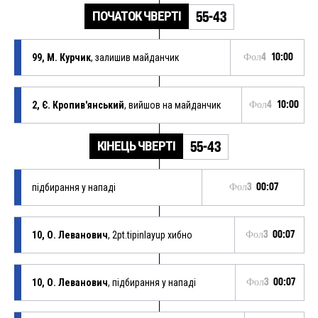
ПОЧАТОК ЧВЕРТІ
55-43
99, М. Курчик
, залишив майданчик
Фол4
10:00
2, Є. Кропив'янський
, вийшов на майданчик
Фол4
10:00
КІНЕЦЬ ЧВЕРТІ
55-43
підбирання у нападі
Фол3
00:07
10, О. Леванович
, 2pt.tipinlayup хибно
Фол3
00:07
10, О. Леванович
, підбирання у нападі
Фол3
00:07