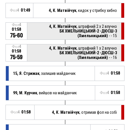
Фол4
01:49
4, К. Матвійчук
, кидок у стрибку хибно
Фол4
4, К. Матвійчук
, штрафний 2 з 2 влучно
01:58
БК ХМЕЛЬНИЦЬКИЙ-2 -ДЮСШ-3
75-60
(Хмельницький)
- - 15
Фол4
4, К. Матвійчук
, штрафний 1 з 2 влучно
01:58
БК ХМЕЛЬНИЦЬКИЙ-2 -ДЮСШ-3
75-59
(Хмельницький)
- - 16
15, Я. Стрижак
, залишив майданчик
Фол4
01:58
99, М. Курчик
, вийшов на майданчик
Фол4
01:58
Фол4
01:58
4, К. Матвійчук
, отримав фол на собі