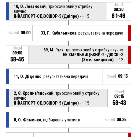
Фол4
10, О. Леванович
, трьохочковий у стрибку
08:30
влучно
61-46
ІНВАСПОРТ-СДЮСШОР-5 (Дніпро)
- + 15
Фол4
09:00
33, Г. Кабальников
, результативна передача
Фол4
69, М. Гуля
, трьохочковий у стрибку влучно
09:00
БК ХМЕЛЬНИЦЬКИЙ-2 -ДЮСШ-3
58-46
(Хмельницький)
- - 12
11, О. Діденко
, результативна передача
Фол4
09:15
Фол4
2, Є. Кропив'янський
, трьохочковий у стрибку
09:15
влучно
58-43
ІНВАСПОРТ-СДЮСШОР-5 (Дніпро)
- + 15
0, О. Фоменко
, підбирання у захисті
Фол4
09:25