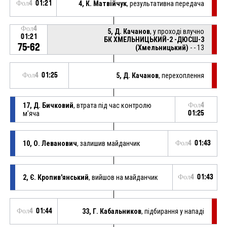
Фол4
01:21
4, К. Матвійчук
, результативна передача
Фол4
5, Д. Качанов
, у проході влучно
01:21
БК ХМЕЛЬНИЦЬКИЙ-2 -ДЮСШ-3
75-62
(Хмельницький)
- - 13
Фол4
01:25
5, Д. Качанов
, перехоплення
17, Д. Бичковий
, втрата під час контролю
Фол4
м’яча
01:25
10, О. Леванович
, залишив майданчик
Фол4
01:43
2, Є. Кропив'янський
, вийшов на майданчик
Фол4
01:43
Фол4
01:44
33, Г. Кабальников
, підбирання у нападі