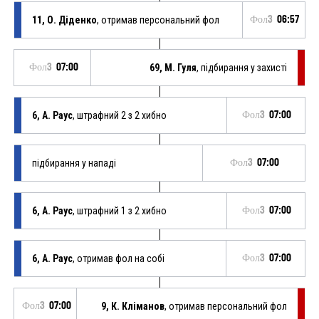
11, О. Діденко
, отримав персональний фол
Фол3
06:57
Фол3
07:00
69, М. Гуля
, підбирання у захисті
6, А. Раус
, штрафний 2 з 2 хибно
Фол3
07:00
підбирання у нападі
Фол3
07:00
6, А. Раус
, штрафний 1 з 2 хибно
Фол3
07:00
6, А. Раус
, отримав фол на собі
Фол3
07:00
Фол3
07:00
9, К. Кліманов
, отримав персональний фол