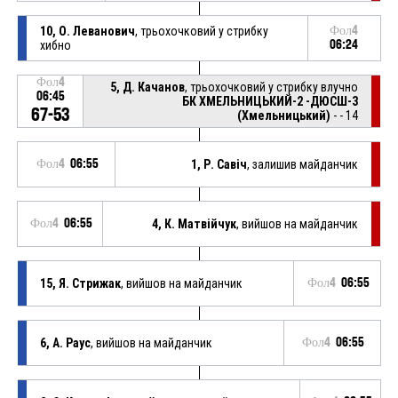
10, О. Леванович
, трьохочковий у стрибку
Фол4
хибно
06:24
Фол4
5, Д. Качанов
, трьохочковий у стрибку влучно
06:45
БК ХМЕЛЬНИЦЬКИЙ-2 -ДЮСШ-3
67-53
(Хмельницький)
- - 14
Фол4
06:55
1, Р. Савіч
, залишив майданчик
Фол4
06:55
4, К. Матвійчук
, вийшов на майданчик
15, Я. Стрижак
, вийшов на майданчик
Фол4
06:55
6, А. Раус
, вийшов на майданчик
Фол4
06:55