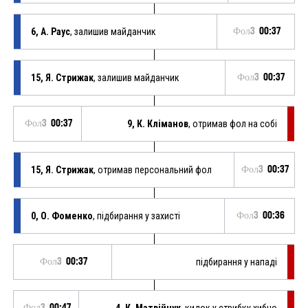
6, А. Раус
, залишив майданчик
Фол3
00:37
15, Я. Стрижак
, залишив майданчик
Фол3
00:37
Фол3
00:37
9, К. Кліманов
, отримав фол на собі
15, Я. Стрижак
, отримав персональний фол
Фол3
00:37
0, О. Фоменко
, підбирання у захисті
Фол3
00:36
Фол3
00:37
підбирання у нападі
Фол3
00:47
4, К. Матвійчук
, кидок у стрибку хибно