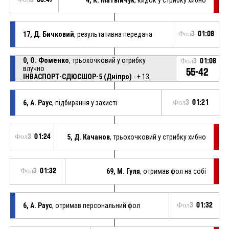
17, Д. Бичковий
, результативна передача
Фол3
01:08
0, О. Фоменко
, трьохочковий у стрибку
Фол3
01:08
влучно
55-42
ІНВАСПОРТ-СДЮСШОР-5 (Дніпро)
- + 13
6, А. Раус
, підбирання у захисті
Фол3
01:21
Фол3
01:24
5, Д. Качанов
, трьохочковий у стрибку хибно
Фол3
01:32
69, М. Гуля
, отримав фол на собі
6, А. Раус
, отримав персональний фол
Фол3
01:32