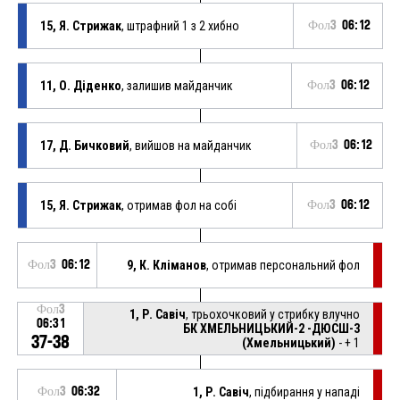
15, Я. Стрижак
, штрафний 1 з 2 хибно
Фол3
06:12
11, О. Діденко
, залишив майданчик
Фол3
06:12
17, Д. Бичковий
, вийшов на майданчик
Фол3
06:12
15, Я. Стрижак
, отримав фол на собі
Фол3
06:12
Фол3
06:12
9, К. Кліманов
, отримав персональний фол
Фол3
1, Р. Савіч
, трьохочковий у стрибку влучно
06:31
БК ХМЕЛЬНИЦЬКИЙ-2 -ДЮСШ-3
37-38
(Хмельницький)
- + 1
Фол3
06:32
1, Р. Савіч
, підбирання у нападі