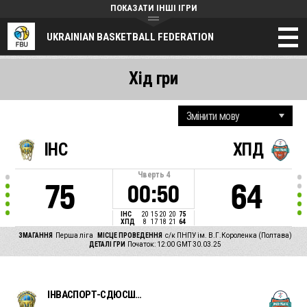
ПОКАЗАТИ ІНШІ ІГРИ
UKRAINIAN BASKETBALL FEDERATION
Хід гри
ІНС
ХПД
Чверть
4
75
64
00:50
ІНС
20
15
20
20
75
ХПД
8
17
18
21
64
ЗМАГАННЯ
Перша ліга
МІСЦЕ ПРОВЕДЕННЯ
с/к ПНПУ ім. В.Г.Короленка (Полтава)
ДЕТАЛІ ГРИ
Початок: 12:00 GMT 30.03.25
ІНВАСПОРТ-СДЮСШОР-5 (Дніпро)