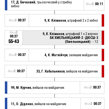
17, Д. Бичковий
, трьохочковий у стрибку
Фол3
00:11
хибно
Фол3
00:37
9, К. Кліманов
, штрафний 2 з 2 хибно
Фол3
9, К. Кліманов
, штрафний 1 з 2 влучно
00:37
БК ХМЕЛЬНИЦЬКИЙ-2 -ДЮСШ-3
55-43
(Хмельницький)
- - 12
Фол3
00:37
4, К. Матвійчук
, залишив майданчик
Фол3
00:37
33, Г. Кабальников
, вийшов на майданчик
99, М. Курчик
, вийшов на майданчик
Фол3
00:37
11, О. Діденко
, вийшов на майданчик
Фол3
00:37