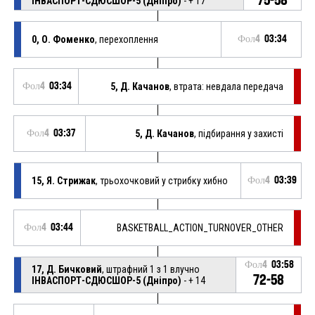
ІНВАСПОРТ-СДЮСШОР-5 (Дніпро)
- + 17
0, О. Фоменко
, перехоплення
Фол4
03:34
Фол4
03:34
5, Д. Качанов
, втрата: невдала передача
Фол4
03:37
5, Д. Качанов
, підбирання у захисті
15, Я. Стрижак
, трьохочковий у стрибку хибно
Фол4
03:39
Фол4
03:44
BASKETBALL_ACTION_TURNOVER_OTHER
Фол4
03:58
17, Д. Бичковий
, штрафний 1 з 1 влучно
72-58
ІНВАСПОРТ-СДЮСШОР-5 (Дніпро)
- + 14