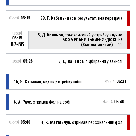
Фол4
05:15
33, Г. Кабальников
, результативна передача
Фол4
5, Д. Качанов
, трьохочковий у стрибку влучно
05:15
БК ХМЕЛЬНИЦЬКИЙ-2 -ДЮСШ-3
67-56
(Хмельницький)
- - 11
Фол4
05:28
5, Д. Качанов
, підбирання у захисті
15, Я. Стрижак
, кидок у стрибку хибно
Фол4
05:31
6, А. Раус
, отримав фол на собі
Фол4
05:40
Фол4
05:40
4, К. Матвійчук
, отримав персональний фол