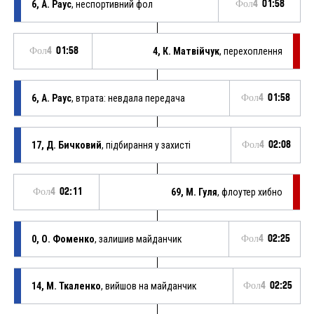
6, А. Раус
, неспортивний фол
Фол4
01:58
Фол4
01:58
4, К. Матвійчук
, перехоплення
6, А. Раус
, втрата: невдала передача
Фол4
01:58
17, Д. Бичковий
, підбирання у захисті
Фол4
02:08
Фол4
02:11
69, М. Гуля
, флоутер хибно
0, О. Фоменко
, залишив майданчик
Фол4
02:25
14, М. Ткаленко
, вийшов на майданчик
Фол4
02:25