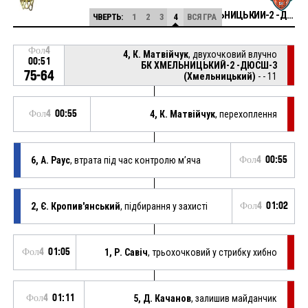
БК ХМЕЛЬНИЦЬКИЙ-2 -ДЮСШ-3 (Хмельницький)
ЧВЕРТЬ:
1
2
3
4
ВСЯ ГРА
Фол4
4, К. Матвійчук
, двухочковий влучно
00:51
БК ХМЕЛЬНИЦЬКИЙ-2 -ДЮСШ-3
75-64
(Хмельницький)
- - 11
Фол4
00:55
4, К. Матвійчук
, перехоплення
6, А. Раус
, втрата під час контролю м’яча
Фол4
00:55
2, Є. Кропив'янський
, підбирання у захисті
Фол4
01:02
Фол4
01:05
1, Р. Савіч
, трьохочковий у стрибку хибно
Фол4
01:11
5, Д. Качанов
, залишив майданчик