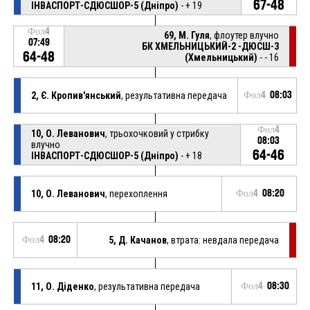
67-48
ІНВАСПОРТ-СДЮСШОР-5 (Дніпро)
- + 19
Фол4
69, М. Гуля
, флоутер влучно
07:49
БК ХМЕЛЬНИЦЬКИЙ-2 -ДЮСШ-3
64-48
(Хмельницький)
- - 16
2, Є. Кропив'янський
, результативна передача
Фол4
08:03
Фол4
10, О. Леванович
, трьохочковий у стрибку
08:03
влучно
64-46
ІНВАСПОРТ-СДЮСШОР-5 (Дніпро)
- + 18
10, О. Леванович
, перехоплення
Фол4
08:20
Фол4
08:20
5, Д. Качанов
, втрата: невдала передача
11, О. Діденко
, результативна передача
Фол4
08:30