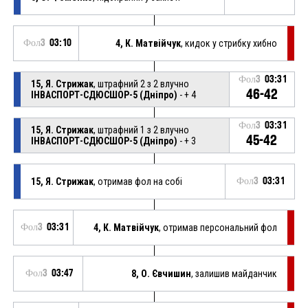
Фол3
03:10
4, К. Матвійчук
, кидок у стрибку хибно
Фол3
03:31
15, Я. Стрижак
, штрафний 2 з 2 влучно
46-42
ІНВАСПОРТ-СДЮСШОР-5 (Дніпро)
- + 4
Фол3
03:31
15, Я. Стрижак
, штрафний 1 з 2 влучно
45-42
ІНВАСПОРТ-СДЮСШОР-5 (Дніпро)
- + 3
15, Я. Стрижак
, отримав фол на собі
Фол3
03:31
Фол3
03:31
4, К. Матвійчук
, отримав персональний фол
Фол3
03:47
8, О. Євчишин
, залишив майданчик