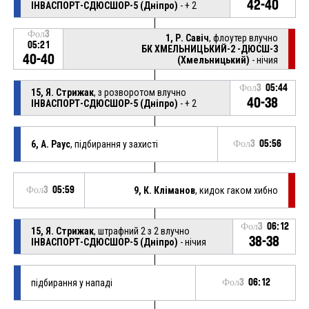
42-40
ІНВАСПОРТ-СДЮСШОР-5 (Дніпро)
- + 2
Фол3
1, Р. Савіч
, флоутер влучно
05:21
БК ХМЕЛЬНИЦЬКИЙ-2 -ДЮСШ-3
40-40
(Хмельницький)
- нічия
Фол3
05:44
15, Я. Стрижак
, з розворотом влучно
40-38
ІНВАСПОРТ-СДЮСШОР-5 (Дніпро)
- + 2
6, А. Раус
, підбирання у захисті
Фол3
05:56
Фол3
05:59
9, К. Кліманов
, кидок гаком хибно
Фол3
06:12
15, Я. Стрижак
, штрафний 2 з 2 влучно
38-38
ІНВАСПОРТ-СДЮСШОР-5 (Дніпро)
- нічия
підбирання у нападі
Фол3
06:12