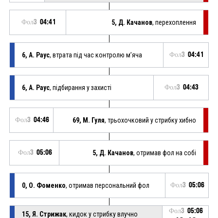
Фол3
04:41
5, Д. Качанов
, перехоплення
6, А. Раус
, втрата під час контролю м’яча
Фол3
04:41
6, А. Раус
, підбирання у захисті
Фол3
04:43
Фол3
04:46
69, М. Гуля
, трьохочковий у стрибку хибно
Фол3
05:06
5, Д. Качанов
, отримав фол на собі
0, О. Фоменко
, отримав персональний фол
Фол3
05:06
Фол3
05:06
15, Я. Стрижак
, кидок у стрибку влучно