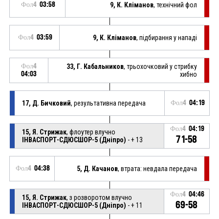
Фол4
03:58
9, К. Кліманов
, технічний фол
Фол4
03:59
9, К. Кліманов
, підбирання у нападі
Фол4
33, Г. Кабальников
, трьохочковий у стрибку
04:03
хибно
17, Д. Бичковий
, результативна передача
Фол4
04:19
Фол4
04:19
15, Я. Стрижак
, флоутер влучно
71-58
ІНВАСПОРТ-СДЮСШОР-5 (Дніпро)
- + 13
Фол4
04:38
5, Д. Качанов
, втрата: невдала передача
Фол4
04:46
15, Я. Стрижак
, з розворотом влучно
69-58
ІНВАСПОРТ-СДЮСШОР-5 (Дніпро)
- + 11