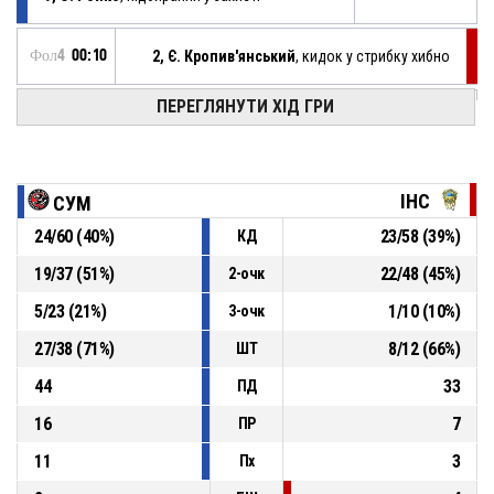
Фол4
00:10
2, Є. Кропив'янський
, кидок у стрибку хибно
Фол4
00:42
ПЕРЕГЛЯНУТИ ХІД ГРИ
58, Є. Глущенко
, трьохочковий у стрибку влучно
80-55
СУМИ
- + 25
Фол4
00:59
17, Д. Бичковий
, 2pt.tipinlayup влучно
77-55
ІНВАСПОРТ-СДЮСШОР-5 (Дніпро)
- - 22
ІНС
СУМ
24
/
60
(
40
%)
23
/
58
(
39
%)
КД
Фол4
00:59
17, Д. Бичковий
, підбирання у нападі
19
/
37
(
51
%)
22
/
48
(
45
%)
2-очк
Фол4
01:02
14, М. Ткаленко
, трьохочковий у стрибку хибно
5
/
23
(
21
%)
1
/
10
(
10
%)
3-очк
27
/
38
(
71
%)
8
/
12
(
66
%)
ШТ
44
33
ПД
16
7
ПР
11
3
Пх