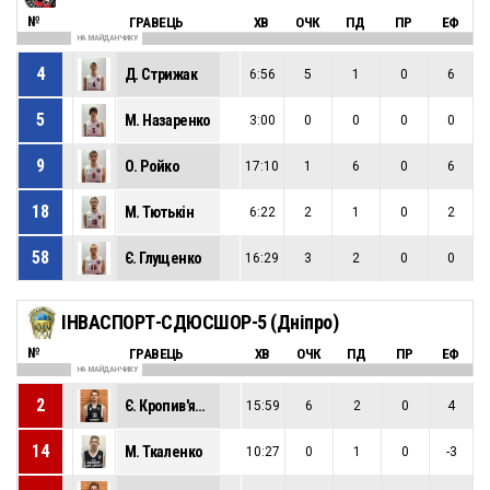
№
ГРАВЕЦЬ
ХВ
ОЧК
ПД
ПР
ЕФ
НА МАЙДАНЧИКУ
4
Д. Стрижак
6:56
5
1
0
6
5
М. Назаренко
3:00
0
0
0
0
9
О. Ройко
17:10
1
6
0
6
18
М. Тютькін
6:22
2
1
0
2
58
Є. Глущенко
16:29
3
2
0
0
ІНВАСПОРТ-СДЮСШОР-5 (Дніпро)
№
ГРАВЕЦЬ
ХВ
ОЧК
ПД
ПР
ЕФ
НА МАЙДАНЧИКУ
2
Є. Кропив'янський
15:59
6
2
0
4
14
М. Ткаленко
10:27
0
1
0
-3