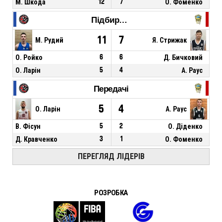
М. Шкода
12
7
О. Фоменко
Підбирання
11
7
М. Рудий
Я. Стрижак
О. Ройко
6
6
Д. Бичковий
О. Ларін
5
4
А. Раус
Передачі
5
4
О. Ларін
А. Раус
В. Фісун
5
2
О. Діденко
Д. Кравченко
3
1
О. Фоменко
ПЕРЕГЛЯД ЛІДЕРІВ
РОЗРОБКА