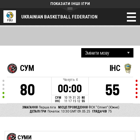
ПОКАЗАТИ ІНШІ ІГРИ
UKRAINIAN BASKETBALL FEDERATION
СУМ
ІНС
Чверть
4
80
55
00:00
СУМ
10
19
31
20
80
ІНС
11
17
15
12
55
ЗМАГАННЯ
Перша ліга
МІСЦЕ ПРОВЕДЕННЯ
ФСК “Олімп” (Южне)
ДЕТАЛІ ГРИ
Початок: 13:30 GMT 09.05.25
ГЛЯДАЧІВ
75
СУМИ