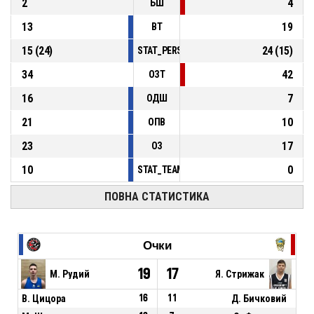
2
4
БШ
13
19
ВТ
15
(
24
)
24
(
15
)
STAT_PERSONMATCH_BASKETBALL_sFoulsP
34
42
ОЗТ
16
7
ОДШ
21
10
ОПВ
23
17
ОЗ
10
0
STAT_TEAMMATCH_BASKETBALL_sPointsFas
ПОВНА СТАТИСТИКА
Очки
19
17
М. Рудий
Я. Стрижак
В. Цицора
16
11
Д. Бичковий