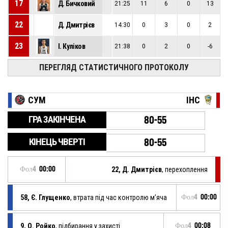
17
Д. Бичковий
21:25
11
6
0
13
22
Д. Дмитрієв
14:30
0
3
0
2
23
І. Куліков
21:38
0
2
0
-6
ПЕРЕГЛЯД СТАТИСТИЧНОГО ПРОТОКОЛУ
СУМ
ІНС
ГРА ЗАКІНЧЕНА
80-55
КІНЕЦЬ ЧВЕРТІ
80-55
Фол4
00:00
22, Д. Дмитрієв
, перехоплення
58, Є. Глущенко
, втрата під час контролю м’яча
Фол4
00:00
9, О. Ройко
, підбирання у захисті
Фол4
00:08