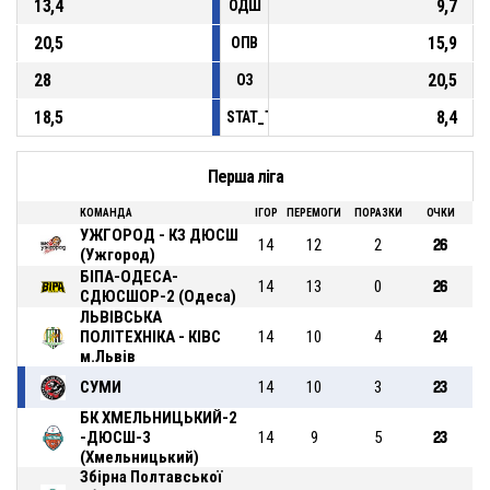
13,4
9,7
ОДШ
20,5
15,9
ОПВ
28
20,5
ОЗ
18,5
8,4
STAT_TEAMMATCH_BASKETBALL_sPointsF
Перша ліга
КОМАНДА
ІГОР
ПЕРЕМОГИ
ПОРАЗКИ
ОЧКИ
УЖГОРОД - КЗ ДЮСШ
14
12
2
26
(Ужгород)
БІПА-ОДЕСА-
14
13
0
26
СДЮСШОР-2 (Одеса)
ЛЬВІВСЬКА
ПОЛІТЕХНІКА - КІВС
14
10
4
24
м.Львів
СУМИ
14
10
3
23
БК ХМЕЛЬНИЦЬКИЙ-2
-ДЮСШ-3
14
9
5
23
(Хмельницький)
Збірна Полтавської