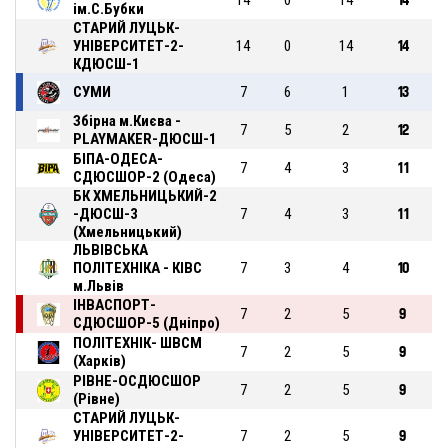
ім.С.Бубки
СТАРИЙ ЛУЦЬК-
УНІВЕРСИТЕТ-2-
14
0
14
14
КДЮСШ-1
СУМИ
7
6
1
13
Збірна м.Києва -
7
5
2
12
PLAYMAKER-ДЮСШ-1
БІПА-ОДЕСА-
7
4
3
11
СДЮСШОР-2 (Одеса)
БК ХМЕЛЬНИЦЬКИЙ-2
-ДЮСШ-3
7
4
3
11
(Хмельницький)
ЛЬВІВСЬКА
ПОЛІТЕХНІКА - КІВС
7
3
4
10
м.Львів
ІНВАСПОРТ-
7
2
5
9
СДЮСШОР-5 (Дніпро)
ПОЛІТЕХНІК- ШВСМ
7
2
5
9
(Харків)
РІВНЕ-ОСДЮСШОР
7
2
5
9
(Рівне)
СТАРИЙ ЛУЦЬК-
УНІВЕРСИТЕТ-2-
7
2
5
9