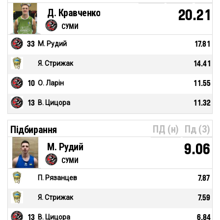
Д. Кравченко
20.21
СУМИ
33
М. Рудий
17.81
Я. Стрижак
14.41
10
О. Ларін
11.55
13
В. Цицора
11.32
ПД (н)
Пд (З)
Підбирання
М. Рудий
9.06
СУМИ
П. Рязанцев
7.87
Я. Стрижак
7.59
13
В. Цицора
6.84