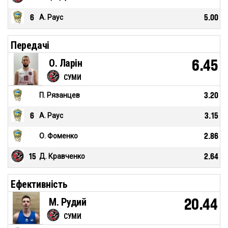
6
А. Раус
5.00
Передачі
О. Ларін
6.45
СУМИ
П. Рязанцев
3.20
6
А. Раус
3.15
О. Фоменко
2.86
15
Д. Кравченко
2.64
Ефективність
М. Рудий
20.44
СУМИ