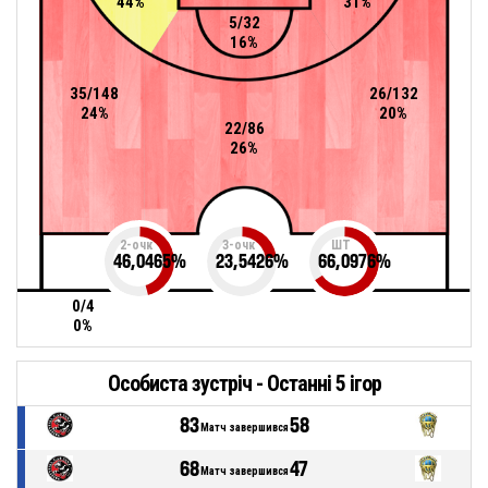
44%
31%
5/32
16%
35/148
26/132
24%
20%
22/86
26%
2-очк
3-очк
ШТ
46,0465
%
23,5426
%
66,0976
%
0/4
0%
Особиста зустріч - Останні 5 ігор
83
58
Матч завершився
68
47
Матч завершився