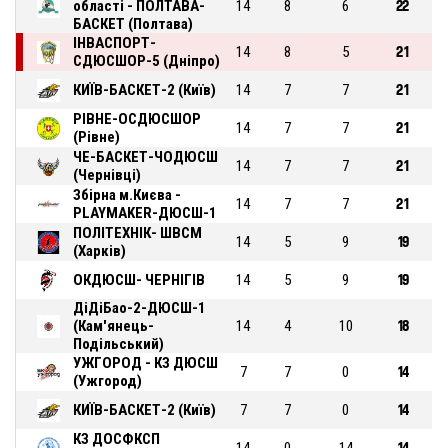
області - ПОЛТАВА-
14
8
6
22
БАСКЕТ (Полтава)
ІНВАСПОРТ-
14
8
5
21
СДЮСШОР-5 (Дніпро)
КИЇВ-БАСКЕТ-2 (Київ)
14
7
7
21
РІВНЕ-ОСДЮСШОР
14
7
7
21
(Рівне)
ЧЕ-БАСКЕТ-ЧОДЮСШ
14
7
7
21
(Чернівці)
Збірна м.Києва -
14
7
7
21
PLAYMAKER-ДЮСШ-1
ПОЛІТЕХНІК- ШВСМ
14
5
9
19
(Харків)
ОКДЮСШ- ЧЕРНІГІВ
14
5
9
19
ДіДіБао-2-ДЮСШ-1
(Кам'янець-
14
4
10
18
Подільський)
УЖГОРОД - КЗ ДЮСШ
7
7
0
14
(Ужгород)
КИЇВ-БАСКЕТ-2 (Київ)
7
7
0
14
КЗ ДОСФКСП
14
0
14
14