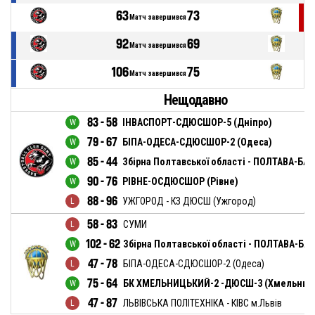
63
73
Матч завершився
92
69
Матч завершився
106
75
Матч завершився
Нещодавно
83 - 58
ІНВАСПОРТ-СДЮСШОР-5 (Дніпро)
79 - 67
БІПА-ОДЕСА-СДЮСШОР-2 (Одеса)
85 - 44
Збірна Полтавської області - ПОЛТАВА-БАС
90 - 76
РІВНЕ-ОСДЮСШОР (Рівне)
88 - 96
УЖГОРОД - КЗ ДЮСШ (Ужгород)
58 - 83
СУМИ
102 - 62
Збірна Полтавської області - ПОЛТАВА-БА
47 - 78
БІПА-ОДЕСА-СДЮСШОР-2 (Одеса)
75 - 64
БК ХМЕЛЬНИЦЬКИЙ-2 -ДЮСШ-3 (Хмельниц
47 - 87
ЛЬВІВСЬКА ПОЛІТЕХНІКА - КІВС м.Львів