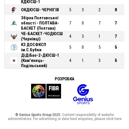
КДЮСШ-1
ОКДЮСШ- ЧЕРНІГІВ
5
3
2
8
Збірна Полтавської
області - ПОЛТАВА-
7
0
7
7
БАСКЕТ (Полтава)
ЧЕ-БАСКЕТ-ЧОДЮСШ
4
3
1
7
(Чернівці)
КЗ ДОСФКСП
5
0
5
5
ім.С.Бубки
ДіДіБао-2-ДЮСШ-1
(Кам'янець-
4
1
3
5
Подільський)
РОЗРОБКА
© Genius Sports Group 2025.
Content responsibility of website
administrators. For advertising or data feed enquiries, please click here