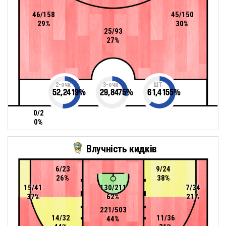
46/158
45/150
29%
30%
25/93
27%
2-очк
3-очк
ШТ
52,2419
%
29,8475
%
61,4155
%
0/2
0%
Влучність кидків
6/23
9/24
26%
38%
15/41
130/211
7/34
37%
62%
21%
221/503
14/32
11/36
44%