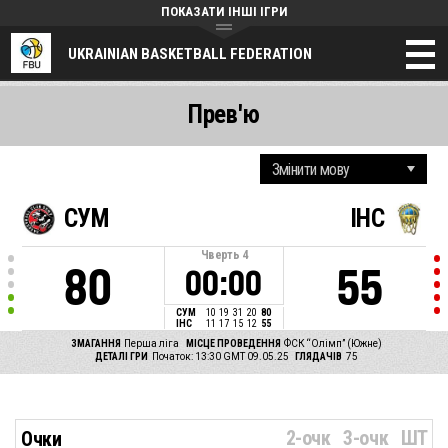
ПОКАЗАТИ ІНШІ ІГРИ
UKRAINIAN BASKETBALL FEDERATION
Прев'ю
СУМ
ІНС
Чверть
4
80
55
00:00
СУМ
10
19
31
20
80
ІНС
11
17
15
12
55
ЗМАГАННЯ
Перша ліга
МІСЦЕ ПРОВЕДЕННЯ
ФСК “Олімп” (Южне)
ДЕТАЛІ ГРИ
Початок: 13:30 GMT 09.05.25
ГЛЯДАЧІВ
75
2-очк
3-очк
ШТ
Очки