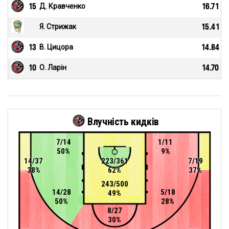
15
Д. Кравченко
16.71
Я. Стрижак
15.41
13
В. Цицора
14.84
10
О. Ларін
14.70
Влучність кидків
7/14
1/11
50%
9%
14/37
223/361
7/19
38%
62%
37%
243/500
14/28
5/18
49%
50%
28%
8/27
30%