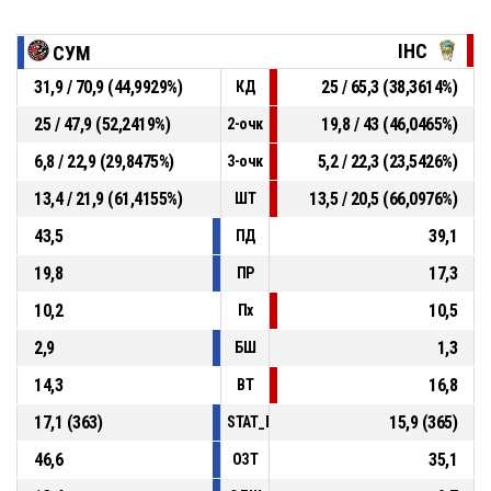
ІНС
СУМ
31,9 / 70,9 (44,9929%)
25 / 65,3 (38,3614%)
КД
25 / 47,9 (52,2419%)
19,8 / 43 (46,0465%)
2-очк
6,8 / 22,9 (29,8475%)
5,2 / 22,3 (23,5426%)
3-очк
13,4 / 21,9 (61,4155%)
13,5 / 20,5 (66,0976%)
ШТ
43,5
39,1
ПД
19,8
17,3
ПР
10,2
10,5
Пх
2,9
1,3
БШ
14,3
16,8
ВТ
17,1 (363)
15,9 (365)
STAT_PERSONMATCH_BASKETBALL_sFouls
46,6
35,1
ОЗТ