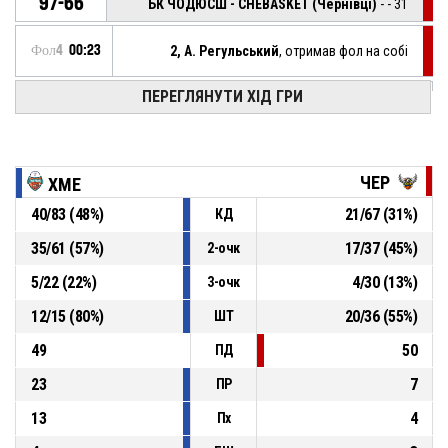
97-66
БК ЧОДЮСШ - CHEBASKET (Чернівці)
- - 31
Фол4
00:23
2, А. Регульський
, отримав фол на собі
ПЕРЕГЛЯНУТИ ХІД ГРИ
2, Д. Зайцев
, отримав персональний фол
Фол4
00:23
Фол4
00:23
2, А. Регульський
, підбирання у нападі
ЧЕР
ХМЕ
40
/
83
(
48
%)
21
/
67
(
31
%)
КД
Фол4
00:23
4, Є. Бєланов
, трьохочковий у стрибку хибно
35
/
61
(
57
%)
17
/
37
(
45
%)
2-очк
20, О. Бартоломеєв
, результативна передача
Фол4
00:46
5
/
22
(
22
%)
4
/
30
(
13
%)
3-очк
12
/
15
(
80
%)
20
/
36
(
55
%)
ШТ
49
50
ПД
23
7
ПР
13
4
Пх