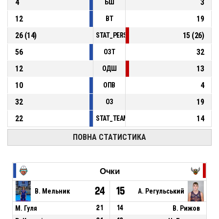
4
3
БШ
12
19
ВТ
26
(
14
)
15
(
26
)
STAT_PERSONMATCH_BASKETBALL_sFoulsP
56
32
ОЗТ
12
13
ОДШ
10
4
ОПВ
32
19
ОЗ
22
14
STAT_TEAMMATCH_BASKETBALL_sPointsFas
ПОВНА СТАТИСТИКА
Очки
24
15
В. Мельник
А. Регульський
М. Гуля
21
14
В. Рижов