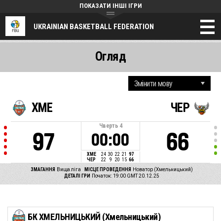
ПОКАЗАТИ ІНШІ ІГРИ
UKRAINIAN BASKETBALL FEDERATION
Огляд
ХМЕ
ЧЕР
Чверть
4
97
66
00:00
ХМЕ
24
30
22
21
97
ЧЕР
22
9
20
15
66
ЗМАГАННЯ
Вища ліга
МІСЦЕ ПРОВЕДЕННЯ
Новатор (Хмельницький)
ДЕТАЛІ ГРИ
Початок: 19:00 GMT 20.12.25
БК ХМЕЛЬНИЦЬКИЙ (Хмельницький)