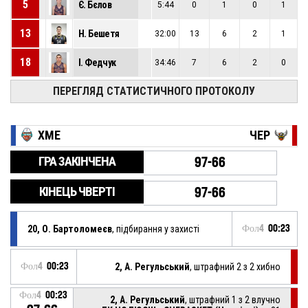
5
Є. Бєлов
5:44
0
1
0
1
13
Н. Бешетя
32:00
13
6
2
1
18
І. Федчук
34:46
7
6
2
0
ПЕРЕГЛЯД СТАТИСТИЧНОГО ПРОТОКОЛУ
ХМЕ
ЧЕР
ГРА ЗАКІНЧЕНА
97-66
КІНЕЦЬ ЧВЕРТІ
97-66
20, О. Бартоломеєв
, підбирання у захисті
Фол4
00:23
Фол4
00:23
2, А. Регульський
, штрафний 2 з 2 хибно
Фол4
00:23
2, А. Регульський
, штрафний 1 з 2 влучно