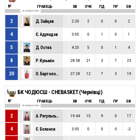
№
ГРАВЕЦЬ
ХВ
ОЧК
ПД
ПР
ЕФ
НА МАЙДАНЧИКУ
2
Д. Зайцев
2:20
2
0
0
2
4
Є. Адуладов
3:05
0
1
0
1
5
Д. Остяк
4:25
5
0
1
4
8
Р. Кузьмін
28:38
21
3
7
23
20
О. Бартоломеєв
27:28
12
7
3
19
БК ЧОДЮСШ - CHEBASKET (Чернівці)
№
ГРАВЕЦЬ
ХВ
ОЧК
ПД
ПР
ЕФ
НА МАЙДАНЧИКУ
2
А. Регульський
19:44
15
9
0
17
4
Є. Бєланов
3:05
0
0
0
-2