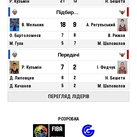
Р. Кузьмін
21
13
Н. Бешетя
Підбирання
18
9
В. Мельник
А. Регульський
О. Бартоломеєв
7
8
В. Рижов
М. Гуля
5
7
М. Шаповалов
Передачі
7
2
Р. Кузьмін
І. Федчук
Д. Липовцев
6
2
Н. Бешетя
Д. Качанов
5
2
М. Шаповалов
ПЕРЕГЛЯД ЛІДЕРІВ
РОЗРОБКА