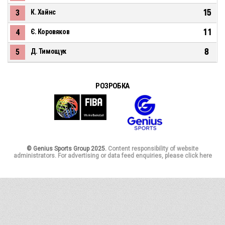
15
3
К. Хайнс
11
4
Є. Коровяков
8
5
Д. Тимощук
РОЗРОБКА
© Genius Sports Group 2025.
Content responsibility of website
administrators. For advertising or data feed enquiries, please click here