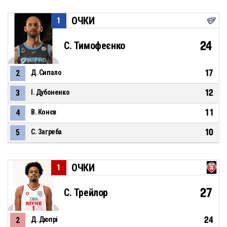
ОЧКИ
1
24
С. Тимофеєнко
17
2
Д. Сипало
12
3
І. Дубоненко
11
4
В. Конєв
10
5
С. Загреба
ОЧКИ
1
27
С. Трейлор
24
2
Д. Дюпрі