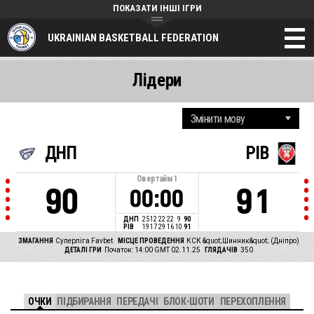
ПОКАЗАТИ ІНШІ ІГРИ
UKRAINIAN BASKETBALL FEDERATION
Лідери
ДНП
РІВ
Овертайм
1
90
91
00:00
ДНП
25
12
22
22
9
90
РІВ
19
17
29
16
10
91
ЗМАГАННЯ
Суперліга Favbet
МІСЦЕ ПРОВЕДЕННЯ
КСК &quot;Шинник&quot; (Дніпро)
ДЕТАЛІ ГРИ
Початок: 14:00 GMT 02.11.25
ГЛЯДАЧІВ
350
ОЧКИ
ПІДБИРАННЯ
ПЕРЕДАЧІ
БЛОК-ШОТИ
ПЕРЕХОПЛЕННЯ