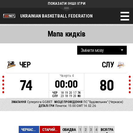
ПОКАЗАТИ ІНШІ ІГРИ
UKRAINIAN BASKETBALL FEDERATION
Мапа кидків
ЧЕР
СЛУ
Чверть
4
74
80
00:00
ЧЕР
18
19
20
17
74
СЛУ
23
18
19
20
80
ЗМАГАННЯ
Суперліга GGBET
МІСЦЕ ПРОВЕДЕННЯ
ПС “Будівельник” (Черкаси)
ДЕТАЛІ ГРИ
Початок: 15:00 GMT 14.02.26
ЧЕРКАСЬКІ МАВПИ
СТАРИЙ ЛУЦЬК
ОБИДВА
1
2
3
4
ВСЯ ГРА