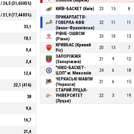
СОКОЛИ (Харків)
 / 24,5 (31,6505%)
КИЇВ-БАСКЕТ (Київ)
23
15
8
 / 21,9 (77,4403%)
ПРИКАРПАТТЯ-
ГОВЕРЛА-КФВ
22
11
11
33,1
(Івано-Франківськ)
РІВНЕ-ОШВСМ
23
10
13
18,1
(Рівне)
КРИВБАС (Кривий
20
13
7
9,4
Ріг)
ЗАПОРІЖЖЯ
21
9
12
2,4
(Запоріжжя)
"НІКО-БАСКЕТ-
24
6
18
ЦОП" м. Миколаїв
12,4
ЧЕРКАСЬКІ МАВПИ
21
6
15
(Черкаси)
22,1 (416)
СТАРИЙ ЛУЦЬК-
УНІВЕРСИТЕТ
22
3
19
38
(Луцьк)
9,6
16,7
21,4