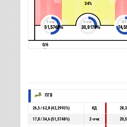
34%
2-очк
3-очк
ШТ
51,5748
%
30,9179
%
74,5
0/6
0%
ПГВ
26,5 / 62,8 (42,2993%)
КД
28,3
17,8 / 34,6 (51,5748%)
2-очк
20,5