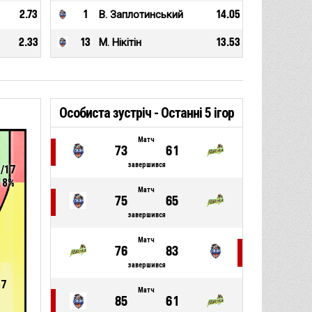
2.73
1
В. Заплотинський
14.05
2.33
13
М. Нікітін
13.53
Особиста зустріч - Останні 5 ігор
Матч
73
61
завершився
3/17
18%
Матч
75
65
завершився
Матч
76
83
завершився
57
Матч
85
61