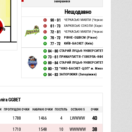
завершився
Нещодавно
90 - 91
ЧЕРКАСЬКІ МАВПИ (Черкаси)
61 - 73
ХАРКІВСЬКІ СОКОЛИ (Харків)
3
%
72 - 81
ЧЕРКАСЬКІ МАВПИ (Черкаси)
76 - 72
РІВНЕ-ОШВСМ (Рівне)
77 - 72
КИЇВ-БАСКЕТ (Київ)
84 - 80
СТАРИЙ ЛУЦЬК-УНІВЕРСИТЕТ (Луцьк)
73 - 61
ПРИКАРПАТТЯ-ГОВЕРЛА-КФВ (Івано-Франківськ
89 - 84
СТАРИЙ ЛУЦЬК-УНІВЕРСИТЕТ (Луцьк)
80 - 72
"НІКО-БАСКЕТ-ЦОП" м. Миколаїв
94 - 83
ЗАПОРІЖЖЯ (Запоріжжя)
ліга GGBET
И
ПРОПУЩЕНІ ОЧКИ
НАБРАНІ ОЧКИ
ПОСПІЛЬ
ОСТАННІ 5
ОЧКИ
40
1788
1466
4
LWWWW
38
1710
1548
10
WWWWW