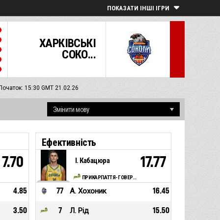
ПОКАЗАТИ ІНШІ ІГРИ
ХАРКІВСЬКІ
СОКО...
Початок: 15:30 GMT 21.02.26
Ефективність
7.70
17.77
І. Кабацюра
ПРИКАРПАТТЯ-ГОВЕРЛА-КФВ (Івано-Франківськ)
4.85
77
А. Хохоник
16.45
3.50
7
Л. Рід
15.50