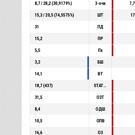
8,7 / 28,2 (30,9179%)
3-очк
7,7
15,3 / 20,5 (74,5575%)
ШТ
17
31
ПД
15,2
ПР
5,5
Пх
3,2
БШ
14,1
ВТ
18,7 (437)
STAT_PERSONMATCH_BASKETBALL_sFoulsPersonal_ABBREV
31,5
ОЗТ
8,4
ОДШ
10,5
ОПВ
16,6
ОЗ