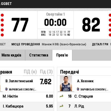
А GGBET
Овертайм
1
77
82
00:00
ПГВ
12
15
17
22
11
77
ХКС
18
23
12
13
16
82
GBET
МІСЦЕ ПРОВЕДЕННЯ
Манеж КФВ (Івано-Франківськ)
ДЕТАЛІ ГРИ
Мапа кидків
Статистика
Прев'ю
ПД (н)
Пд (З)
ирання
Передачі
7.62
В. Заплотинський
А. Хохоник
ХАРКІВСЬКІ СОКОЛИ (Харків)
ХАРКІВСЬКІ СОКОЛИ (Харків)
М. Нікітін
6.00
16
С. Старцев
І. Кабацюра
5.95
7
Л. Рід