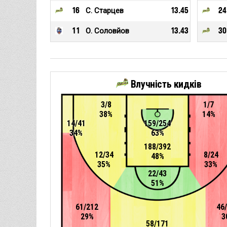
16
С. Старцев
13.45
24
11
О. Соловйов
13.43
30
Влучність кидків
3/8
1/7
38%
14%
14/41
159/254
34%
63%
188/392
12/34
8/24
48%
35%
33%
22/43
51%
61/212
46
29%
3
58/171