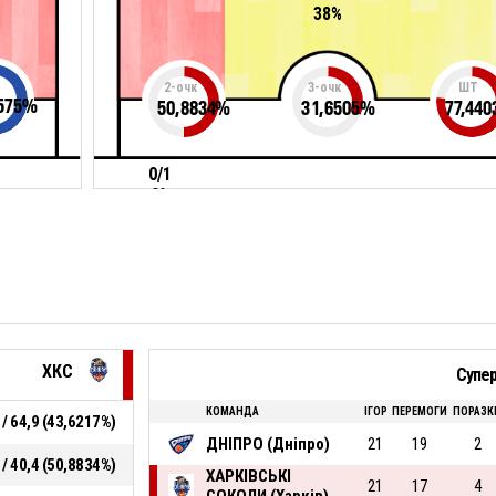
38%
2-очк
3-очк
ШТ
575
%
50,8834
%
31,6505
%
77,440
0/1
0%
ХКС
Супер
КОМАНДА
ІГОР
ПЕРЕМОГИ
ПОРАЗК
 / 64,9 (43,6217%)
ДНІПРО (Дніпрo)
21
19
2
 / 40,4 (50,8834%)
ХАРКІВСЬКІ
21
17
4