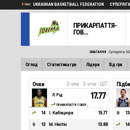
UKRAINIAN BASKETBALL FEDERATION
СУПЕРЛІГ
ПРИКАРПАТТЯ-
ГОВ...
ЗМАГАННЯ
Суперліга G
Огляд
Статистика гри
Лідери
Хід гри
2-очк
3-очк
ШТ
Очки
Підб
17.77
Л. Рід
ПРИКАРПАТТЯ-ГОВЕРЛА-КФВ (Івано-Франківськ)
14
І. Кабацюра
15.77
13
13
М. Нікітін
13.89
14