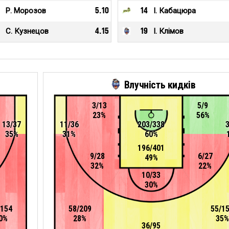
Р. Морозов
5.10
14
І. Кабацюра
С. Кузнецов
4.15
19
І. Клімов
Влучність кидків
3/13
5/9
23%
56%
13/37
11/36
203/338
35%
31%
60%
196/401
9/28
6/27
49%
32%
22%
10/33
30%
/154
58/209
55/1
0%
28%
35%
36/95