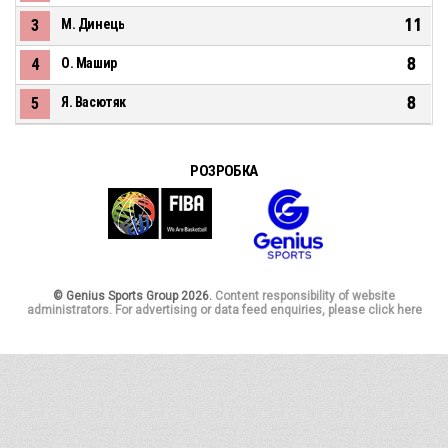
11
3
М. Динець
8
4
О. Машир
8
5
Я. Васютяк
РОЗРОБКА
© Genius Sports Group 2026.
Content responsibility of website
administrators. For advertising or data feed enquiries, please click here