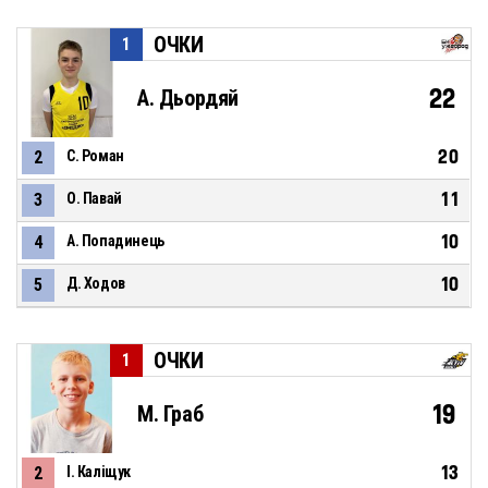
ОЧКИ
1
22
А. Дьордяй
20
2
С. Роман
11
3
О. Павай
10
4
А. Попадинець
10
5
Д. Ходов
ОЧКИ
1
19
М. Граб
13
2
І. Каліщук