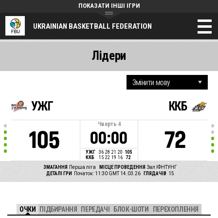
ПОКАЗАТИ ІНШІ ІГРИ
UKRAINIAN BASKETBALL FEDERATION
Лідери
УЖГ
ККБ
Чверть
4
105
72
00:00
УЖГ
36
28
21
20
105
ККБ
15
22
19
16
72
ЗМАГАННЯ
Перша ліга
МІСЦЕ ПРОВЕДЕННЯ
Зал ІФНТУНГ
ДЕТАЛІ ГРИ
Початок: 11:30 GMT 14.03.26
ГЛЯДАЧІВ
15
ОЧКИ
ПІДБИРАННЯ
ПЕРЕДАЧІ
БЛОК-ШОТИ
ПЕРЕХОПЛЕННЯ