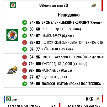
68
70
Матч завершився
Нещодавно
71 - 65
БК ХМЕЛЬНИЦЬКИЙ-2 -ДЮСШ-3 (Хмельниц
83 - 68
РІВНЕ-ОСДЮСШОР (Рівне)
81 - 67
ЧАЙКА-ВМСУ (Одеса)
83 - 93
ПОЛІССЯ -ЖИТОМИРСЬКА ПОЛІТЕХНІКА -ОДЮС
87 - 77
КИЇВ-БАСКЕТ-2 (Київ)
64 - 96
ІФНТУНГ-Академія ГОВЕРЛА (Івано-Франківсь
72 - 105
УЖГОРОД - КЗ ДЮСШ (Ужгород)
92 - 105
ЧАЙКА-ВМСУ (Одеса)
77 - 87
КДЮСШ-ПІВДЕННЕ
96 - 90
ПОЛІССЯ -ЖИТОМИРСЬКА ПОЛІТЕХНІКА -О
ККБ
piv
32,7 / 75,9 (43,1739%)
30,8 / 75,1 (41,0652%)
КД