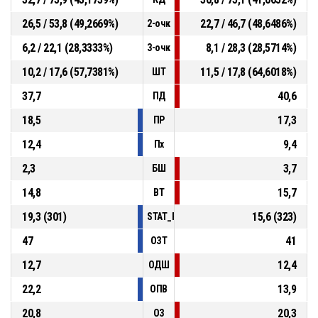
26,5 / 53,8 (49,2669%)
22,7 / 46,7 (48,6486%)
2-очк
6,2 / 22,1 (28,3333%)
8,1 / 28,3 (28,5714%)
3-очк
10,2 / 17,6 (57,7381%)
11,5 / 17,8 (64,6018%)
ШТ
37,7
40,6
ПД
18,5
17,3
ПР
12,4
9,4
Пх
2,3
3,7
БШ
14,8
15,7
ВТ
19,3 (301)
15,6 (323)
STAT_PERSONMATCH_BASKETBALL_sFouls
47
41
ОЗТ
12,7
12,4
ОДШ
22,2
13,9
ОПВ
20,8
20,3
ОЗ