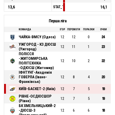
13,6
16,1
STAT_TEAMMATCH_BASKETBALL_sPointsF
Перша ліга
КОМАНДА
ІГОР
ПЕРЕМОГИ
ПОРАЗКИ
ОЧКИ
ЧАЙКА-ВМСУ (Одеса)
12
12
0
24
УЖГОРОД - КЗ ДЮСШ
12
11
1
23
(Ужгород)
ПОЛІССЯ
-ЖИТОМИРСЬКА
12
10
2
22
ПОЛІТЕХНІКА
-ОДЮСШ (Житомир)
ІФНТУНГ-Академія
ГОВЕРЛА (Івано-
12
8
4
20
Франківськ)
КИЇВ-БАСКЕТ-2 (Київ)
12
7
5
19
РІВНЕ-ОСДЮСШОР
12
7
5
19
(Рівне)
БК ХМЕЛЬНИЦЬКИЙ-2
-ДЮСШ-3
12
6
6
18
(Хмельницький)