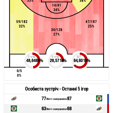
33%
38%
14/41
34%
59/182
47/187
32%
25%
34/128
27%
2-очк
3-очк
ШТ
48,6486
%
28,5714
%
64,6018
%
0/5
0%
Особиста зустріч - Останні 5 ігор
77
87
Матч завершився
63
68
Матч завершився