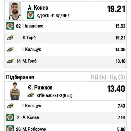
А. Конєв
19.21
КДЮСШ-ПІВДЕННЕ
62
І. Іващенко
15.53
Є. Горб
15.21
І. Каліщук
14.36
14
М. Граб
13.10
ПД (н)
Пд (З)
Підбирання
Є. Рижков
13.40
КИЇВ-БАСКЕТ-2 (Київ)
І. Каліщук
7.43
2
А. Конєв
7.16
26
М. Роборчук
5.80