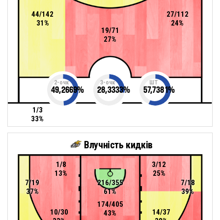
44/142
27/112
31%
24%
19/71
27%
2-очк
3-очк
ШТ
49,2669
%
28,3333
%
57,7381
%
1/3
33%
Влучність кидків
1/8
3/12
13%
25%
7/19
216/355
7/18
37%
61%
39%
174/405
10/30
14/37
43%