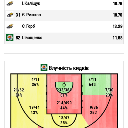
І. Каліщук
18.79
31
Є. Рижков
18.70
Є. Горб
13.29
62
І. Іващенко
11.68
Влучність кидків
4/11
7/11
36%
64%
21/62
233/384
7/30
34%
61%
23%
214/490
19/44
9/36
44%
43%
25%
18/47
38%