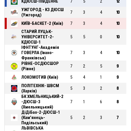
КДЮСШ-ПІВДЕННЕ
7
5
2
12
УЖГОРОД - КЗ ДЮСШ
7
3
4
10
(Ужгород)
КИЇВ-БАСКЕТ-2 (Київ)
7
3
4
10
СТАРИЙ ЛУЦЬК-
УНІВЕРСИТЕТ-2-
5
5
0
10
КДЮСШ-1
ІФНТУНГ-Академія
ГОВЕРЛА (Івано-
7
3
4
10
Франківськ)
РІВНЕ-ОСДЮСШОР
7
2
5
9
(Рівне)
ЛОКОМОТИВ (Київ)
5
4
1
9
ПОЛІТЕХНІК- ШВСМ
5
3
2
8
(Харків)
БК ХМЕЛЬНИЦЬКИЙ-2
-ДЮСШ-3
7
1
6
8
(Хмельницький)
ДіДіБао-2-ДЮСШ-1
(Кам'янець-
5
2
3
7
Подільський)
ЛЬВІВСЬКА