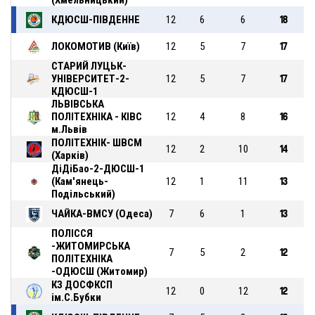
КДЮСШ-ПІВДЕННЕ
12
6
6
18
ЛОКОМОТИВ (Київ)
12
5
7
17
СТАРИЙ ЛУЦЬК-
УНІВЕРСИТЕТ-2-
12
5
7
17
КДЮСШ-1
ЛЬВІВСЬКА
ПОЛІТЕХНІКА - КІВС
12
4
8
16
м.Львів
ПОЛІТЕХНІК- ШВСМ
12
2
10
14
(Харків)
ДіДіБао-2-ДЮСШ-1
(Кам'янець-
12
1
11
13
Подільський)
ЧАЙКА-ВМСУ (Одеса)
7
6
1
13
ПОЛІССЯ
-ЖИТОМИРСЬКА
7
5
2
12
ПОЛІТЕХНІКА
-ОДЮСШ (Житомир)
КЗ ДОСФКСП
12
0
12
12
ім.С.Бубки