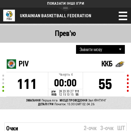
ПОКАЗАТИ ІНШІ ІГРИ
UKRAINIAN BASKETBALL FEDERATION
Прев'ю
PIV
ККБ
Чверть
4
111
55
00:00
piv
28
23
33
27
111
ККБ
12
15
13
15
55
ЗМАГАННЯ
Перша ліга
МІСЦЕ ПРОВЕДЕННЯ
Зал ІФНТУНГ
ДЕТАЛІ ГРИ
Початок: 15:30 GMT 02.04.26
2-очк
3-очк
ШТ
Очки