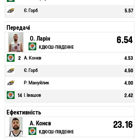
Є. Горб
5.57
Передачі
О. Ларін
6.54
КДЮСШ-ПІВДЕННЕ
2
А. Конєв
4.53
Є. Горб
4.50
Р. Мануйлик
4.00
14
І. Івашов
2.42
Ефективність
А. Конєв
23.16
КДЮСШ-ПІВДЕННЕ