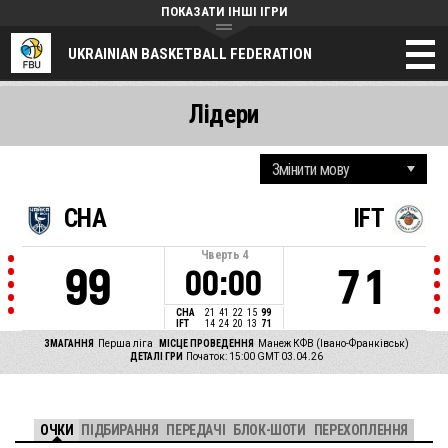
ПОКАЗАТИ ІНШІ ІГРИ
UKRAINIAN BASKETBALL FEDERATION
Лідери
CHA
IFT
Чверть
4
99
71
00:00
CHA
21
41
22
15
99
IFT
14
24
20
13
71
ЗМАГАННЯ
Перша ліга
МІСЦЕ ПРОВЕДЕННЯ
Манеж КФВ (Івано-Франківськ)
ДЕТАЛІ ГРИ
Початок: 15:00 GMT 03.04.26
ОЧКИ
ПІДБИРАННЯ
ПЕРЕДАЧІ
БЛОК-ШОТИ
ПЕРЕХОПЛЕННЯ