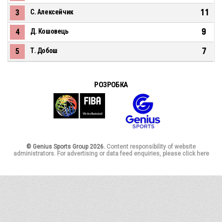
11
3
С. Алексейчик
9
4
Д. Кошовець
7
5
Т. Добош
РОЗРОБКА
© Genius Sports Group 2026.
Content responsibility of website
administrators. For advertising or data feed enquiries, please click here