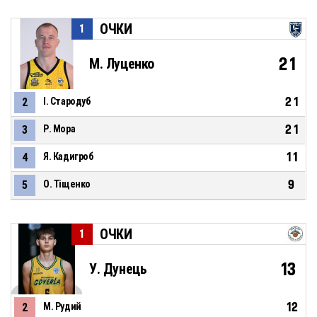
ОЧКИ
1
21
М. Луценко
21
2
І. Стародуб
21
3
Р. Мора
11
4
Я. Кадигроб
9
5
О. Тіщенко
ОЧКИ
1
13
У. Дунець
12
2
М. Рудий