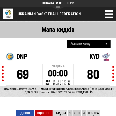
ПОКАЗАТИ ІНШІ ІГРИ
UKRAINIAN BASKETBALL FEDERATION
Мапа кидків
DNP
KYD
Чверть
4
69
80
00:00
dnp
28
10
17
14
69
kyd
15
24
24
17
80
ЗМАГАННЯ
Дівчата 2009 р.н.
МІСЦЕ ПРОВЕДЕННЯ
Франківськ Арена (Івано-Франківськ)
ДЕТАЛІ ГРИ
Початок: 10:45 GMT 19.04.26
ГЛЯДАЧІВ
15
СДЮСШОР №5-ДФКС...
СДЮШОР З БАСКЕТ...
ОБИДВА
1
2
3
4
ВСЯ ГРА