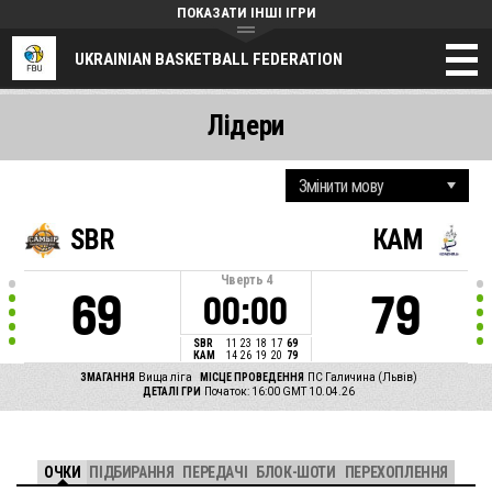
ПОКАЗАТИ ІНШІ ІГРИ
UKRAINIAN BASKETBALL FEDERATION
Лідери
SBR
КАМ
Чверть
4
69
79
00:00
SBR
11
23
18
17
69
КАМ
14
26
19
20
79
ЗМАГАННЯ
Вища ліга
МІСЦЕ ПРОВЕДЕННЯ
ПС Галичина (Львів)
ДЕТАЛІ ГРИ
Початок: 16:00 GMT 10.04.26
ОЧКИ
ПІДБИРАННЯ
ПЕРЕДАЧІ
БЛОК-ШОТИ
ПЕРЕХОПЛЕННЯ