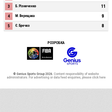
11
3
Б. Різниченко
9
4
М. Верещака
8
5
Є. Бречко
РОЗРОБКА
© Genius Sports Group 2026.
Content responsibility of website
administrators. For advertising or data feed enquiries, please click here