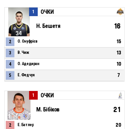
ОЧКИ
1
16
Н. Бешетя
15
2
О. Онуфрієв
13
3
В. Чиж
10
4
О. Адедиран
7
5
Е. Федчук
ОЧКИ
1
21
М. Бібіков
20
2
Е. Батлер