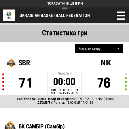
ПОКАЗАТИ ІНШІ ІГРИ
UKRAINIAN BASKETBALL FEDERATION
Статистика гри
SBR
NIK
Чверть
4
71
76
00:00
SBR
20
10
20
21
71
NIK
26
15
15
20
76
ЗМАГАННЯ
Вища ліга
МІСЦЕ ПРОВЕДЕННЯ
ЦТДЮ "ГАЛИЧИНА" (Львів)
ДЕТАЛІ ГРИ
Початок: 18:00 GMT 17.04.26
БК САМБІР (Самбір)