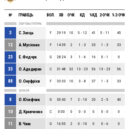
№
ГРАВЕЦЬ
ВОЛ.
ХВ
ОЧК
КД
%КД
2-ОЧК
% 2-ОЧК
3
СТАРТОВА П'ЯТІРКА
3
С. Заєць
F
29:19
10
5
-
12
41
5
-
11
45
12
А. Мусієнко
F
14:39
2
1
-
3
33
1
-
3
33
23
Е. Федчук
G
28:24
3
1
-
6
16
0
-
1
0
33
О. Адедиран
C
31:48
32
13
-
23
56
13
-
23
56
88
О. Онуфрієв
F
33:33
10
3
-
8
37
1
-
3
33
ЗАПАСНІ
8
О. Юзефчик
G
30:43
7
2
-
10
20
2
-
5
40
10
Д. Кравченко
C
0:00
0
0
-
0
0
0
-
0
0
11
В. Чиж
G
16:55
2
0
-
10
0
0
-
6
0