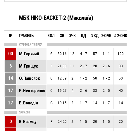
МБК НІКО-БАСКЕТ-2 (Миколаїв)
№
ГРАВЕЦЬ
ВОЛ.
ХВ
ОЧК
КД
%КД
2-ОЧК
% 2-ОЧК
СТАРТОВА П'ЯТІРКА
00
М. Горячий
G
30:16
12
4
-
7
57
1
-
1
100
6
М. Грищук
F
21:30
11
2
-
7
28
2
-
6
33
14
О. Пашолок
G
12:59
2
1
-
2
50
1
-
2
50
17
Р. Нестеренко
C
19:27
4
2
-
6
33
2
-
5
40
27
В. Володiн
C
19:15
2
1
-
7
14
1
-
7
14
ЗАПАСНІ
0
К. Нєамцу
F
24:20
2
1
-
5
20
1
-
5
20