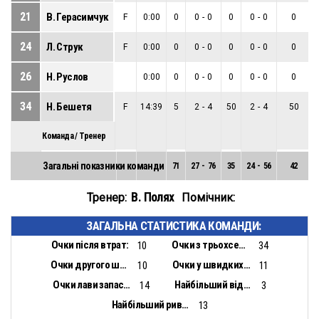
21
В. Герасимчук
F
0:00
0
0
-
0
0
0
-
0
0
24
Л. Струк
F
0:00
0
0
-
0
0
0
-
0
0
26
Н. Руслов
0:00
0
0
-
0
0
0
-
0
0
34
Н. Бешетя
F
14:39
5
2
-
4
50
2
-
4
50
Команда / Тренер
Загальні показники команди
71
27
-
76
35
24
-
56
42
В. Полях
Тренер:
Помічник:
ЗАГАЛЬНА СТАТИСТИКА КОМАНДИ:
Очки після втрат:
Очки з трьохсекундної зони:
10
34
Очки другого шансу:
Очки у швидких відривах:
10
11
Очки лави запасних:
Найбільший відрив:
14
3
Найбільший ривок:
13