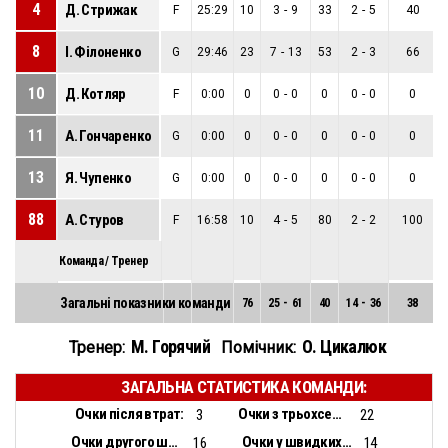
4
Д. Стрижак
F
25:29
10
3
-
9
33
2
-
5
40
8
І. Філоненко
G
29:46
23
7
-
13
53
2
-
3
66
10
Д. Котляр
F
0:00
0
0
-
0
0
0
-
0
0
11
А. Гончаренко
G
0:00
0
0
-
0
0
0
-
0
0
13
Я. Чупенко
G
0:00
0
0
-
0
0
0
-
0
0
88
А. Стуров
F
16:58
10
4
-
5
80
2
-
2
100
Команда / Тренер
Загальні показники команди
76
25
-
61
40
14
-
36
38
М. Горячий
О. Цикалюк
Тренер:
Помічник:
ЗАГАЛЬНА СТАТИСТИКА КОМАНДИ:
Очки після втрат:
Очки з трьохсекундної зони:
3
22
Очки другого шансу:
Очки у швидких відривах:
16
14