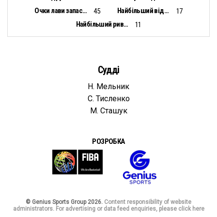
Очки лави запасних:
Найбільший відрив:
45
17
Найбільший ривок:
11
Судді
Н. Мельник
С. Тисленко
М. Сташук
РОЗРОБКА
© Genius Sports Group 2026.
Content responsibility of website
administrators. For advertising or data feed enquiries, please click here