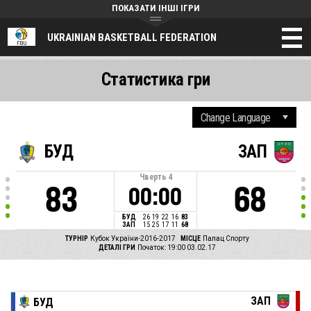
ПОКАЗАТИ ІНШІ ІГРИ
UKRAINIAN BASKETBALL FEDERATION
Статистика гри
БУД
ЗАП
Чверть
4
83
68
00:00
БУД
26
19
22
16
83
ЗАП
15
25
17
11
68
ТУРНІР
Кубок України-2016-2017
МІСЦЕ
Палац Спорту
ДЕТАЛІ ГРИ
Початок: 19:00 03.02.17
ЗАП
БУД