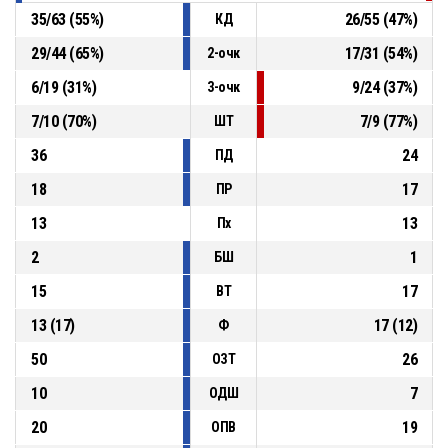
35
/
63
(
55
%)
26
/
55
(
47
%)
КД
29
/
44
(
65
%)
17
/
31
(
54
%)
2-очк
6
/
19
(
31
%)
9
/
24
(
37
%)
3-очк
7
/
10
(
70
%)
7
/
9
(
77
%)
ШТ
36
24
ПД
18
17
ПР
13
13
Пх
2
1
БШ
15
17
ВТ
13
(
17
)
17
(
12
)
Ф
50
26
ОЗТ
10
7
ОДШ
20
19
ОПВ