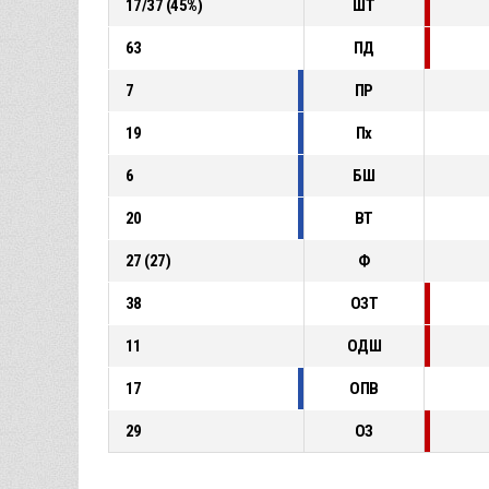
17
/
37
(
45
%)
ШТ
63
ПД
7
ПР
19
Пх
6
БШ
20
ВТ
27
(
27
)
Ф
38
ОЗТ
11
ОДШ
17
ОПВ
29
ОЗ