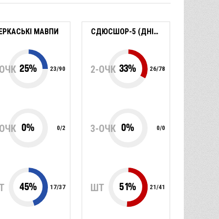
ЕРКАСЬКІ МАВПИ
СДЮСШОР-5 (ДНІПРО)
25
%
33
%
-ОЧК
2-ОЧК
23
/
90
26
/
78
0
%
0
%
-ОЧК
3-ОЧК
0
/
2
0
/
0
45
%
51
%
Т
ШТ
17
/
37
21
/
41