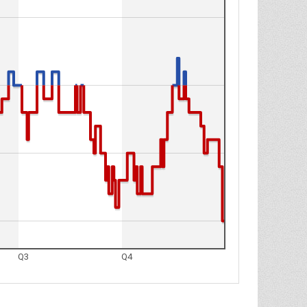
Q3
Q4