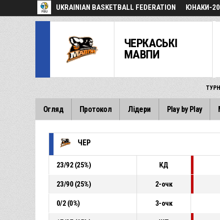
UKRAINIAN BASKETBALL FEDERATION
ЮНАКИ-200
ЧЕРКАСЬКІ
МАВПИ
ТУРН
Огляд
Протокол
Лідери
Play by Play
ЧЕР
23
/
92
(
25
%)
КД
23
/
90
(
25
%)
2-очк
0
/
2
(
0
%)
3-очк