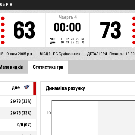
5 Р.Н.
Чверть
4
63
73
00:00
ЧЕР
11
12
20
20
63
дне
10
13
27
23
73
ІР
Юнаки-2005 р.н.
МІСЦЕ
ПС Будівельник
ДЕТАЛІ ГРИ
Початок: 13:30
Мапа кидків
Статистика гри
дне
Динаміка рахунку
26
/
78
(
33
%)
26
/
78
(
33
%)
10
0
/
0
(
0
%)