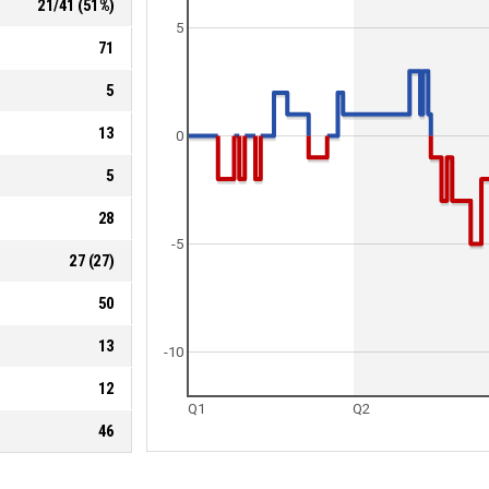
21
/
41
(
51
%)
5
71
5
13
0
5
28
-5
27
(
27
)
50
13
-10
12
Q1
Q2
46