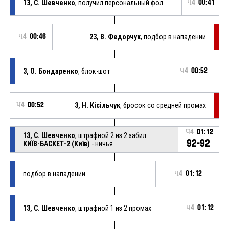
13, С. Шевченко
, получил персональный фол
Ч4
00:41
Ч4
00:46
23, В. Федорчук
, подбор в нападении
3, О. Бондаренко
, блок-шот
Ч4
00:52
Ч4
00:52
3, Н. Кісільчук
, бросок со средней промах
Ч4
01:12
13, С. Шевченко
, штрафной 2 из 2 забил
92-92
КИЇВ-БАСКЕТ-2 (Київ)
- ничья
подбор в нападении
Ч4
01:12
13, С. Шевченко
, штрафной 1 из 2 промах
Ч4
01:12