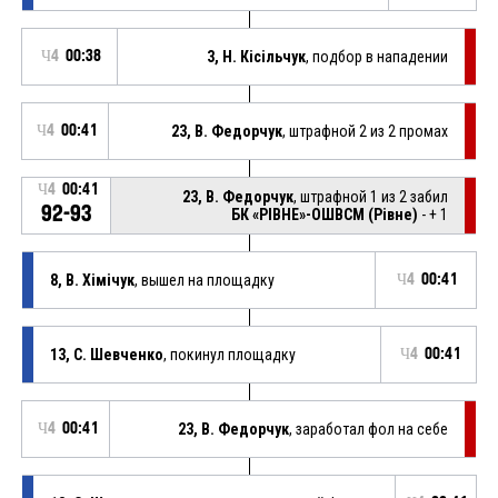
Ч4
00:38
3, Н. Кісільчук
, подбор в нападении
Ч4
00:41
23, В. Федорчук
, штрафной 2 из 2 промах
Ч4
00:41
23, В. Федорчук
, штрафной 1 из 2 забил
92-93
БК «РІВНЕ»-ОШВСМ (Рівне)
- + 1
8, В. Хімічук
, вышел на площадку
Ч4
00:41
13, С. Шевченко
, покинул площадку
Ч4
00:41
Ч4
00:41
23, В. Федорчук
, заработал фол на себе