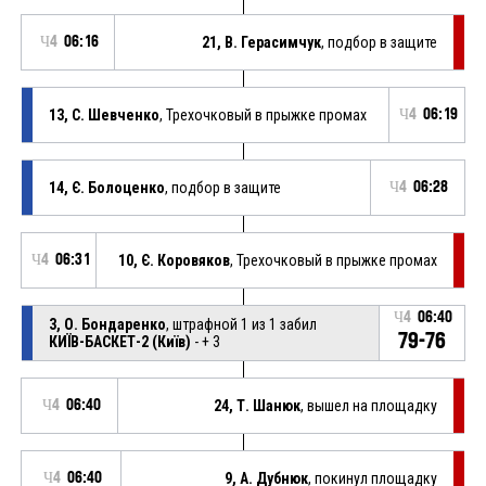
Ч4
06:16
21, В. Герасимчук
, подбор в защите
13, С. Шевченко
, Трехочковый в прыжке промах
Ч4
06:19
14, Є. Болоценко
, подбор в защите
Ч4
06:28
Ч4
06:31
10, Є. Коровяков
, Трехочковый в прыжке промах
Ч4
06:40
3, О. Бондаренко
, штрафной 1 из 1 забил
79-76
КИЇВ-БАСКЕТ-2 (Київ)
- + 3
Ч4
06:40
24, Т. Шанюк
, вышел на площадку
Ч4
06:40
9, А. Дубнюк
, покинул площадку