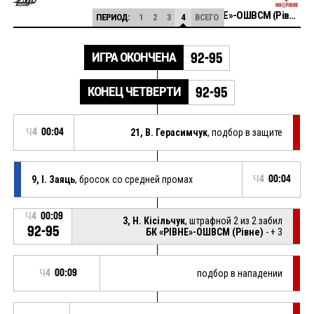
БК «РІВНЕ»-ОШВСМ (Рівне)
ПЕРИОД:
1
2
3
4
ВСЕГО
ИГРА ОКОНЧЕНА
92-95
КОНЕЦ ЧЕТВЕРТИ
92-95
Ч4
00:04
21, В. Герасимчук
, подбор в защите
9, І. Заяць
, бросок со средней промах
Ч4
00:04
Ч4
00:09
3, Н. Кісільчук
, штрафной 2 из 2 забил
92-95
БК «РІВНЕ»-ОШВСМ (Рівне)
- + 3
Ч4
00:09
подбор в нападении