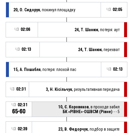
20, О. Сидорук
, покинул площадку
Ч3
02:05
Ч3
02:06
24, Т. Шанюк
, потеря: аут
Ч3
02:13
24, Т. Шанюк
, перехват
15, А. Пошабля
, потеря: плохой пас
Ч3
02:13
Ч3
02:31
3, Н. Кісільчук
, результативная передача
Ч3
02:31
10, Є. Коровяков
, в проходе забил
65-60
БК «РІВНЕ»-ОШВСМ (Рівне)
- - 5
Ч3
02:39
23, В. Федорчук
, подбор в защите