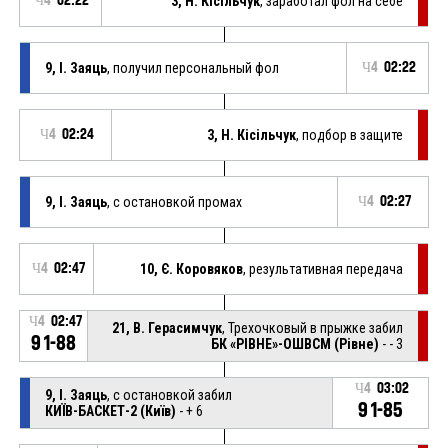
Ч4
02:22
3, Н. Кісільчук
, заработал фол на себе
9, І. Заяць
, получил персональный фол
Ч4
02:22
Ч4
02:24
3, Н. Кісільчук
, подбор в защите
9, І. Заяць
, с остановкой промах
Ч4
02:27
Ч4
02:47
10, Є. Коровяков
, результативная передача
Ч4
02:47
21, В. Герасимчук
, Трехочковый в прыжке забил
91-88
БК «РІВНЕ»-ОШВСМ (Рівне)
- - 3
Ч4
03:02
9, І. Заяць
, с остановкой забил
91-85
КИЇВ-БАСКЕТ-2 (Київ)
- + 6