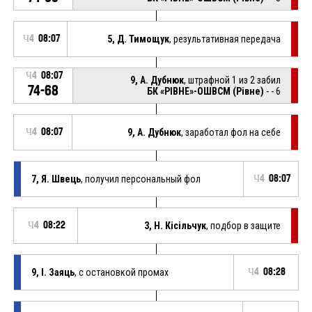
Ч4
08:07
5, Д. Тимощук
, результативная передача
Ч4
08:07
9, А. Дубнюк
, штрафной 1 из 2 забил
74-68
БК «РІВНЕ»-ОШВСМ (Рівне)
- - 6
Ч4
08:07
9, А. Дубнюк
, заработал фол на себе
7, Я. Швець
, получил персональный фол
Ч4
08:07
Ч4
08:22
3, Н. Кісільчук
, подбор в защите
9, І. Заяць
, с остановкой промах
Ч4
08:28