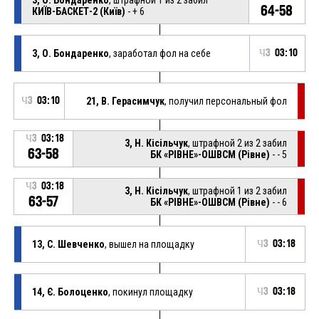
64-58
КИЇВ-БАСКЕТ-2 (Київ)
- + 6
3, О. Бондаренко
, заработал фол на себе
Ч3
03:10
Ч3
03:10
21, В. Герасимчук
, получил персональный фол
Ч3
03:18
3, Н. Кісільчук
, штрафной 2 из 2 забил
63-58
БК «РІВНЕ»-ОШВСМ (Рівне)
- - 5
Ч3
03:18
3, Н. Кісільчук
, штрафной 1 из 2 забил
63-57
БК «РІВНЕ»-ОШВСМ (Рівне)
- - 6
13, С. Шевченко
, вышел на площадку
Ч3
03:18
14, Є. Болоценко
, покинул площадку
Ч3
03:18