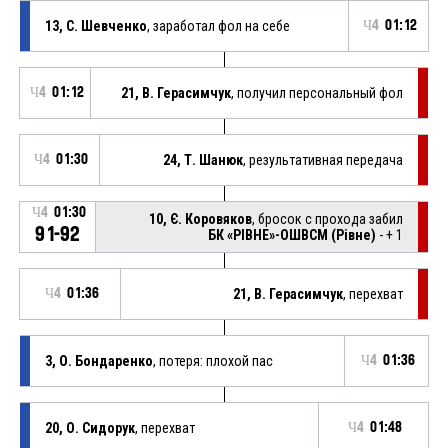
13, С. Шевченко
, заработал фол на себе
Ч4
01:12
Ч4
01:12
21, В. Герасимчук
, получил персональный фол
Ч4
01:30
24, Т. Шанюк
, результативная передача
Ч4
01:30
10, Є. Коровяков
, бросок с прохода забил
91-92
БК «РІВНЕ»-ОШВСМ (Рівне)
- + 1
Ч4
01:36
21, В. Герасимчук
, перехват
3, О. Бондаренко
, потеря: плохой пас
Ч4
01:36
20, О. Сидорук
, перехват
Ч4
01:48