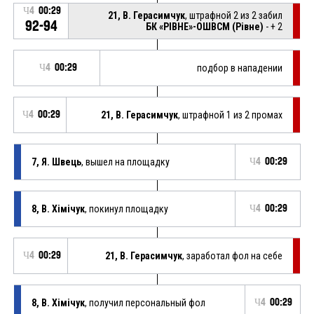
Ч4
00:29
21, В. Герасимчук
, штрафной 2 из 2 забил
92-94
БК «РІВНЕ»-ОШВСМ (Рівне)
- + 2
Ч4
00:29
подбор в нападении
Ч4
00:29
21, В. Герасимчук
, штрафной 1 из 2 промах
7, Я. Швець
, вышел на площадку
Ч4
00:29
8, В. Хімічук
, покинул площадку
Ч4
00:29
Ч4
00:29
21, В. Герасимчук
, заработал фол на себе
8, В. Хімічук
, получил персональный фол
Ч4
00:29