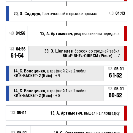
20, О. Сидорук
, Трехочковый в прыжке промах
Ч3
04:43
Ч3
04:56
13, А. Артимович
, результативная передача
Ч3
04:56
33, О. Шепелев
, бросок со средней забил
61-54
БК «РІВНЕ»-ОШВСМ (Рівне)
- - 7
Ч3
05:01
14, Є. Болоценко
, штрафной 2 из 2 забил
61-52
КИЇВ-БАСКЕТ-2 (Київ)
- + 9
Ч3
05:01
14, Є. Болоценко
, штрафной 1 из 2 забил
60-52
КИЇВ-БАСКЕТ-2 (Київ)
- + 8
Ч3
05:01
13, А. Артимович
, вышел на площадку
Ч3
05:01
10, Є. Коровяков
, покинул площадку