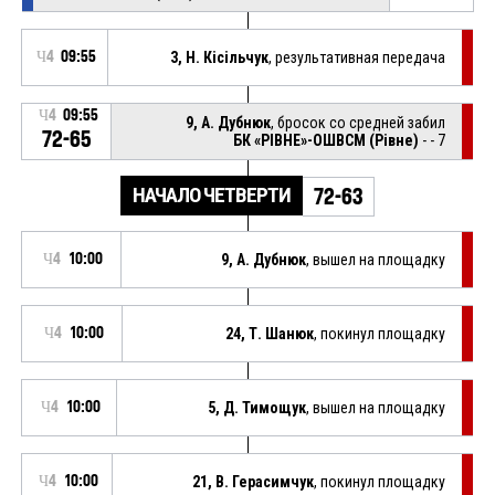
Ч4
09:55
3, Н. Кісільчук
, результативная передача
Ч4
09:55
9, А. Дубнюк
, бросок со средней забил
72-65
БК «РІВНЕ»-ОШВСМ (Рівне)
- - 7
НАЧАЛО ЧЕТВЕРТИ
72-63
Ч4
10:00
9, А. Дубнюк
, вышел на площадку
Ч4
10:00
24, Т. Шанюк
, покинул площадку
Ч4
10:00
5, Д. Тимощук
, вышел на площадку
Ч4
10:00
21, В. Герасимчук
, покинул площадку