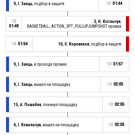
9, І. Заяць
, подбор в защите
Ч3
01:44
Ч3
3, Н. Кісільчук
,
01:49
BASKETBALL_ACTION_3PT_PULLUPJUMPSHOT промах
Ч3
01:54
10, Є. Коровяков
, подбор в защите
9, І. Заяць
, в проходе промах
Ч3
01:57
9, І. Заяць
, вышел на площадку
Ч3
02:05
15, А. Пошабля
, покинул площадку
Ч3
02:05
4, І. Ковальчук
, вышел на площадку
Ч3
02:05