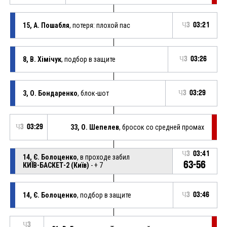
15, А. Пошабля
, потеря: плохой пас
Ч3
03:21
8, В. Хімічук
, подбор в защите
Ч3
03:26
3, О. Бондаренко
, блок-шот
Ч3
03:29
Ч3
03:29
33, О. Шепелев
, бросок со средней промах
Ч3
03:41
14, Є. Болоценко
, в проходе забил
63-56
КИЇВ-БАСКЕТ-2 (Київ)
- + 7
14, Є. Болоценко
, подбор в защите
Ч3
03:46
Ч3