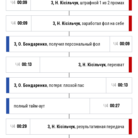
Ч4
00:09
3, Н. Кісільчук
, штрафной 1 из 2 промах
Ч4
00:09
3, Н. Кісільчук
, заработал фол на себе
3, О. Бондаренко
, получил персональный фол
Ч4
00:09
Ч4
00:13
3, Н. Кісільчук
, перехват
3, О. Бондаренко
, потеря: плохой пас
Ч4
00:13
полный тайм-аут
Ч4
00:27
Ч4
00:29
3, Н. Кісільчук
, результативная передача