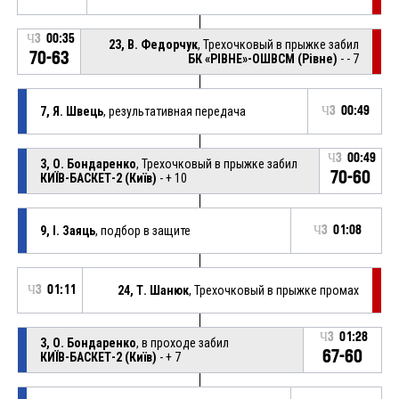
Ч3
00:35
23, В. Федорчук
, Трехочковый в прыжке забил
70-63
БК «РІВНЕ»-ОШВСМ (Рівне)
- - 7
7, Я. Швець
, результативная передача
Ч3
00:49
Ч3
00:49
3, О. Бондаренко
, Трехочковый в прыжке забил
70-60
КИЇВ-БАСКЕТ-2 (Київ)
- + 10
9, І. Заяць
, подбор в защите
Ч3
01:08
Ч3
01:11
24, Т. Шанюк
, Трехочковый в прыжке промах
Ч3
01:28
3, О. Бондаренко
, в проходе забил
67-60
КИЇВ-БАСКЕТ-2 (Київ)
- + 7