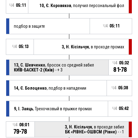
Ч4
05:11
10, Є. Коровяков
, получил персональный фол
подбор в защите
Ч4
05:11
Ч4
05:13
3, Н. Кісільчук
, в проходе промах
Ч4
05:32
13, С. Шевченко
, бросок со средней забил
81-78
КИЇВ-БАСКЕТ-2 (Київ)
- + 3
14, Є. Болоценко
, подбор в нападении
Ч4
05:38
9, І. Заяць
, Трехочковый в прыжке промах
Ч4
05:42
Ч4
06:01
3, Н. Кісільчук
, в проходе забил
79-78
БК «РІВНЕ»-ОШВСМ (Рівне)
- - 1