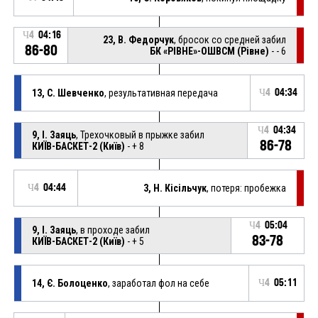
Ч4
04:16
23, В. Федорчук
, бросок со средней забил
86-80
БК «РІВНЕ»-ОШВСМ (Рівне)
- - 6
13, С. Шевченко
, результативная передача
Ч4
04:34
Ч4
04:34
9, І. Заяць
, Трехочковый в прыжке забил
86-78
КИЇВ-БАСКЕТ-2 (Київ)
- + 8
Ч4
04:44
3, Н. Кісільчук
, потеря: пробежка
Ч4
05:04
9, І. Заяць
, в проходе забил
83-78
КИЇВ-БАСКЕТ-2 (Київ)
- + 5
14, Є. Болоценко
, заработал фол на себе
Ч4
05:11