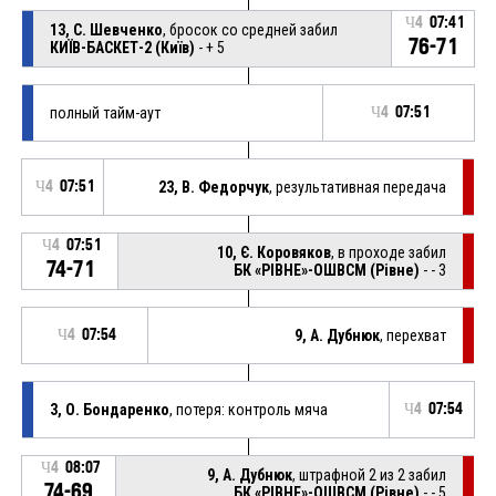
Ч4
07:41
13, С. Шевченко
, бросок со средней забил
76-71
КИЇВ-БАСКЕТ-2 (Київ)
- + 5
полный тайм-аут
Ч4
07:51
Ч4
07:51
23, В. Федорчук
, результативная передача
Ч4
07:51
10, Є. Коровяков
, в проходе забил
74-71
БК «РІВНЕ»-ОШВСМ (Рівне)
- - 3
Ч4
07:54
9, А. Дубнюк
, перехват
3, О. Бондаренко
, потеря: контроль мяча
Ч4
07:54
Ч4
08:07
9, А. Дубнюк
, штрафной 2 из 2 забил
74-69
БК «РІВНЕ»-ОШВСМ (Рівне)
- - 5