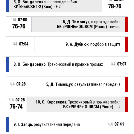
3, О. Бондаренко
, в проходе забил
78-76
КИЇВ-БАСКЕТ-2 (Київ)
- + 2
Ч4
07:00
5, Д. Тимощук
, в проходе забил
76-76
БК «РІВНЕ»-ОШВСМ (Рівне)
- ничья
Ч4
07:04
9, А. Дубнюк
, подбор в защите
3, О. Бондаренко
, Трехочковый в прыжке промах
Ч4
07:07
Ч4
07:28
5, Д. Тимощук
, результативная передача
Ч4
07:28
10, Є. Коровяков
, Трехочковый в прыжке забил
76-74
БК «РІВНЕ»-ОШВСМ (Рівне)
- - 2
9, І. Заяць
, результативная передача
Ч4
07:41