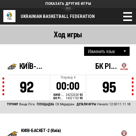
ПОКАЗАТЬ ДРУГИЕ ИГРЫ
UKRAINIAN BASKETBALL FEDERATION
Ход игры
КИЇВ-...
БК РІ...
Период
4
92
95
00:00
КИЇВ-...
24
25
23
20
92
БК РІ...
14
32
17
32
95
ТУРНИР
Вища Ліга
ПЛОЩАДКА
СК Медидіан
ДЕТАЛИ ИГРЫ
Начало: 12:00 11.11.18
КИЇВ-БАСКЕТ-2 (Київ)