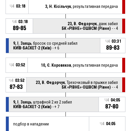
Ч4
03:18
3, Н. Кісільчук
, результативная передача
Ч4
03:18
23, В. Федорчук
, данк забил
89-85
БК «РІВНЕ»-ОШВСМ (Рівне)
- - 4
Ч4
03:31
9, І. Заяць
, бросок со средней забил
89-83
КИЇВ-БАСКЕТ-2 (Київ)
- + 6
Ч4
03:52
10, Є. Коровяков
, результативная передача
Ч4
03:52
23, В. Федорчук
, Трехочковый в прыжке забил
87-83
БК «РІВНЕ»-ОШВСМ (Рівне)
- - 4
Ч4
04:05
9, І. Заяць
, штрафной 2 из 2 забил
87-80
КИЇВ-БАСКЕТ-2 (Київ)
- + 7
подбор в нападении
Ч4
04:05