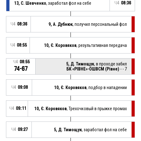
13, С. Шевченко
, заработал фол на себе
Ч4
08:36
Ч4
08:36
9, А. Дубнюк
, получил персональный фол
Ч4
08:55
10, Є. Коровяков
, результативная передача
Ч4
08:55
5, Д. Тимощук
, в проходе забил
74-67
БК «РІВНЕ»-ОШВСМ (Рівне)
- - 7
Ч4
09:08
10, Є. Коровяков
, подбор в нападении
Ч4
09:11
10, Є. Коровяков
, Трехочковый в прыжке промах
Ч4
09:27
5, Д. Тимощук
, заработал фол на себе