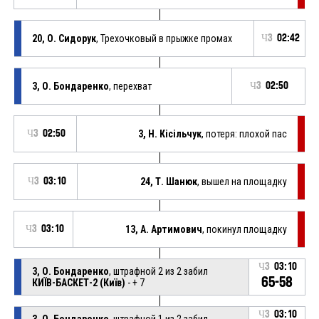
20, О. Сидорук
, Трехочковый в прыжке промах
Ч3
02:42
3, О. Бондаренко
, перехват
Ч3
02:50
Ч3
02:50
3, Н. Кісільчук
, потеря: плохой пас
Ч3
03:10
24, Т. Шанюк
, вышел на площадку
Ч3
03:10
13, А. Артимович
, покинул площадку
Ч3
03:10
3, О. Бондаренко
, штрафной 2 из 2 забил
65-58
КИЇВ-БАСКЕТ-2 (Київ)
- + 7
Ч3
03:10
3, О. Бондаренко
, штрафной 1 из 2 забил