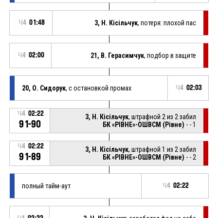
Ч4
01:48
3, Н. Кісільчук
, потеря: плохой пас
Ч4
02:00
21, В. Герасимчук
, подбор в защите
20, О. Сидорук
, с остановкой промах
Ч4
02:03
Ч4
02:22
3, Н. Кісільчук
, штрафной 2 из 2 забил
91-90
БК «РІВНЕ»-ОШВСМ (Рівне)
- - 1
Ч4
02:22
3, Н. Кісільчук
, штрафной 1 из 2 забил
91-89
БК «РІВНЕ»-ОШВСМ (Рівне)
- - 2
полный тайм-аут
Ч4
02:22