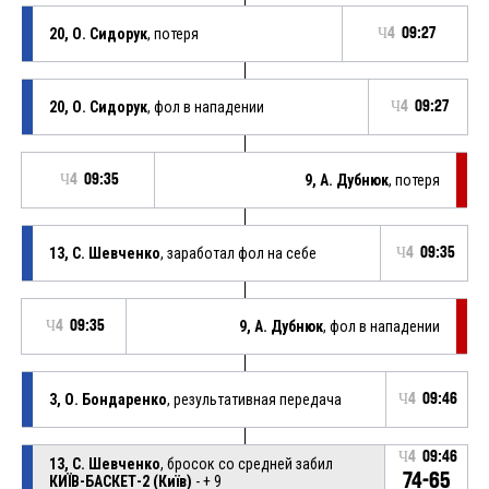
20, О. Сидорук
, потеря
Ч4
09:27
20, О. Сидорук
, фол в нападении
Ч4
09:27
Ч4
09:35
9, А. Дубнюк
, потеря
13, С. Шевченко
, заработал фол на себе
Ч4
09:35
Ч4
09:35
9, А. Дубнюк
, фол в нападении
3, О. Бондаренко
, результативная передача
Ч4
09:46
Ч4
09:46
13, С. Шевченко
, бросок со средней забил
74-65
КИЇВ-БАСКЕТ-2 (Київ)
- + 9