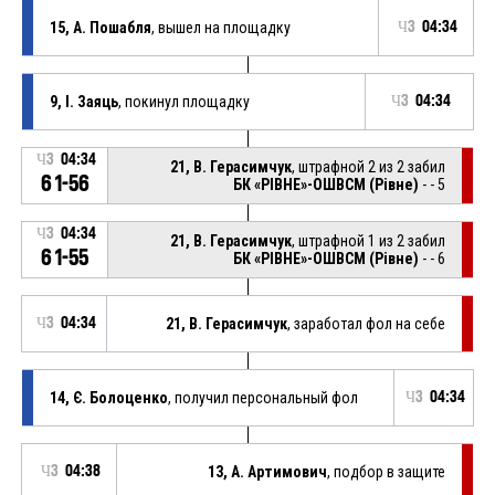
15, А. Пошабля
, вышел на площадку
Ч3
04:34
9, І. Заяць
, покинул площадку
Ч3
04:34
Ч3
04:34
21, В. Герасимчук
, штрафной 2 из 2 забил
61-56
БК «РІВНЕ»-ОШВСМ (Рівне)
- - 5
Ч3
04:34
21, В. Герасимчук
, штрафной 1 из 2 забил
61-55
БК «РІВНЕ»-ОШВСМ (Рівне)
- - 6
Ч3
04:34
21, В. Герасимчук
, заработал фол на себе
14, Є. Болоценко
, получил персональный фол
Ч3
04:34
Ч3
04:38
13, А. Артимович
, подбор в защите