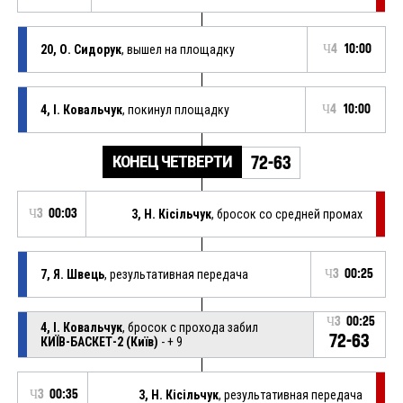
20, О. Сидорук
, вышел на площадку
Ч4
10:00
4, І. Ковальчук
, покинул площадку
Ч4
10:00
КОНЕЦ ЧЕТВЕРТИ
72-63
Ч3
00:03
3, Н. Кісільчук
, бросок со средней промах
7, Я. Швець
, результативная передача
Ч3
00:25
Ч3
00:25
4, І. Ковальчук
, бросок с прохода забил
72-63
КИЇВ-БАСКЕТ-2 (Київ)
- + 9
Ч3
00:35
3, Н. Кісільчук
, результативная передача