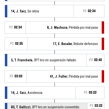
14, J. Saiz
, Se retira
P3
02:34
P3
02:34
8, J. Machuca
, Pérdida por mal pase
P3
02:35
17, E. Basabe
, Rebote defensivo
5, T. Franchela
, 3PT tiro en suspensión fallado
P3
02:40
P3
03:03
41, J. Fuller
, Pérdida por mal pase
14, J. Saiz
, Asistencia
P3
03:22
P3
03:22
83, T. Gallizzi
, 3PT tiro en suspensión convertido