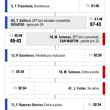
5, T. Franchela
, Asistencia
P3
01:48
P3
01:48
83, T. Gallizzi
, 2PT tiro elevado convertido
67-43
REGATAS
- gana por 24
P3
02:08
18, M. Solanas
, 2PT tiro convertido
65-43
SAN MARTIN
- pierde por 22
13, P. Quinteros
, Pérdida por mal pase
P3
02:26
P3
02:34
18, M. Solanas
, Entra a pista
P3
02:34
41, J. Fuller
, Se retira
11, F. Ramirez Barrios
, Entra a pista
P3
02:34