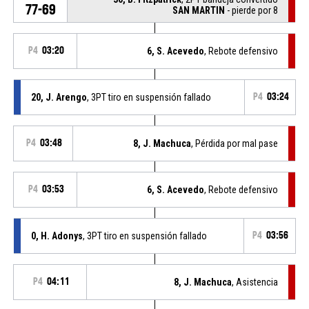
77-69
SAN MARTIN
- pierde por 8
P4
03:20
6, S. Acevedo
, Rebote defensivo
20, J. Arengo
, 3PT tiro en suspensión fallado
P4
03:24
P4
03:48
8, J. Machuca
, Pérdida por mal pase
P4
03:53
6, S. Acevedo
, Rebote defensivo
0, H. Adonys
, 3PT tiro en suspensión fallado
P4
03:56
P4
04:11
8, J. Machuca
, Asistencia