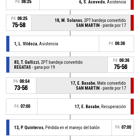
P4
06:25
6, S. Acevedo
, Asistencia
P4
06:25
18, M. Solanas
, 2PT bandeja convertido
75-58
SAN MARTIN
- pierde por 17
1, L. Vildoza
, Asistencia
P4
06:36
P4
06:36
83, T. Gallizzi
, 2PT bandeja convertido
75-56
REGATAS
- gana por 19
P4
06:54
17, E. Basabe
, Mate convertido
73-56
SAN MARTIN
- pierde por 17
P4
07:00
17, E. Basabe
, Recuperación
13, P. Quinteros
, Pérdida en el manejo del balón
P4
07:00