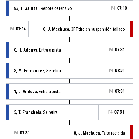
83, T. Gallizzi
, Rebote defensivo
P4
07:10
P4
07:14
8, J. Machuca
, 3PT tiro en suspensión fallado
0, H. Adonys
, Entra a pista
P4
07:31
8, M. Fernandez
, Se retira
P4
07:31
1, L. Vildoza
, Entra a pista
P4
07:31
5, T. Franchela
, Se retira
P4
07:31
P4
07:31
8, J. Machuca
, Falta recibida