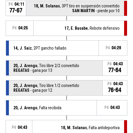
P4
04:11
18, M. Solanas
, 3PT tiro en suspensión convertido
77-67
SAN MARTIN
- pierde por 10
P4
04:25
17, E. Basabe
, Rebote defensivo
14, J. Saiz
, 2PT gancho fallado
P4
04:29
P4
04:43
20, J. Arengo
, Tiro libre 2/2 convertido
77-64
REGATAS
- gana por 13
P4
04:43
20, J. Arengo
, Tiro libre 1/2 convertido
76-64
REGATAS
- gana por 12
20, J. Arengo
, Falta recibida
P4
04:43
P4
04:43
18, M. Solanas
, Falta antideportiva