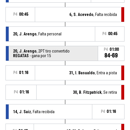
P4
00:45
6, S. Acevedo
, Falta recibida
20, J. Arengo
, Falta personal
P4
00:45
P4
01:00
20, J. Arengo
, 2PT tiro convertido
84-69
REGATAS
- gana por 15
P4
01:16
31, I. Basualdo
, Entra a pista
P4
01:16
30, B. Fitzpatrick
, Se retira
14, J. Saiz
, Falta recibida
P4
01:16