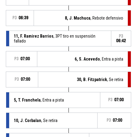
P3
06:39
8, J. Machuca
, Rebote defensivo
11, F. Ramirez Barrios
, 3PT tiro en suspensión
P3
fallado
06:42
P3
07:00
6, S. Acevedo
, Entra a pista
P3
07:00
30, B. Fitzpatrick
, Se retira
5, T. Franchela
, Entra a pista
P3
07:00
10, J. Corbalan
, Se retira
P3
07:00