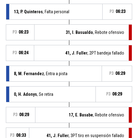
13, P. Quinteros
, Falta personal
P3
06:23
P3
06:23
31, I. Basualdo
, Rebote ofensivo
P3
06:24
41, J. Fuller
, 2PT bandeja fallado
8, M. Fernandez
, Entra a pista
P3
06:29
0, H. Adonys
, Se retira
P3
06:29
P3
06:29
17, E. Basabe
, Rebote ofensivo
P3
06:33
41, J. Fuller
, 3PT tiro en suspensión fallado