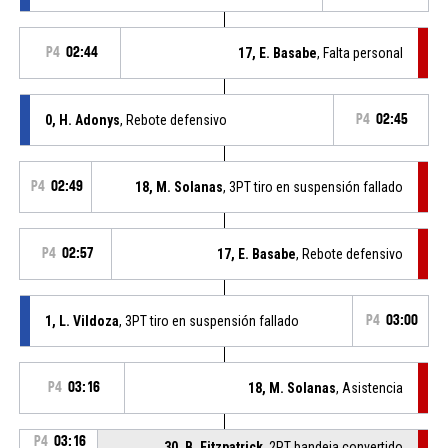
P4
02:44
17, E. Basabe
, Falta personal
0, H. Adonys
, Rebote defensivo
P4
02:45
P4
02:49
18, M. Solanas
, 3PT tiro en suspensión fallado
P4
02:57
17, E. Basabe
, Rebote defensivo
1, L. Vildoza
, 3PT tiro en suspensión fallado
P4
03:00
P4
03:16
18, M. Solanas
, Asistencia
P4
03:16
30, B. Fitzpatrick
, 2PT bandeja convertido