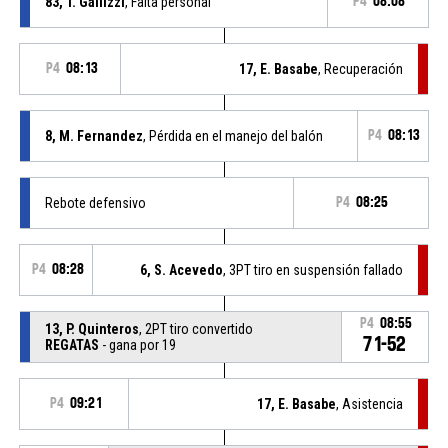
83, T. Gallizzi
, Falta personal
P4
08:08
P4
08:13
17, E. Basabe
, Recuperación
8, M. Fernandez
, Pérdida en el manejo del balón
P4
08:13
Rebote defensivo
P4
08:25
P4
08:28
6, S. Acevedo
, 3PT tiro en suspensión fallado
P4
08:55
13, P. Quinteros
, 2PT tiro convertido
71-52
REGATAS
- gana por 19
P4
09:21
17, E. Basabe
, Asistencia