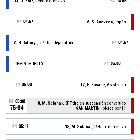
14, J. Saiz
, Rebote ofensivo
P4
04:56
P4
04:57
6, S. Acevedo
, Tapón
0, H. Adonys
, 2PT bandeja fallado
P4
04:57
TIEMPO MUERTO
P4
05:08
P4
05:08
17, E. Basabe
, Asistencia
P4
05:08
18, M. Solanas
, 3PT tiro en suspensión convertido
75-64
SAN MARTIN
- pierde por 11
P4
05:17
18, M. Solanas
, Rebote defensivo