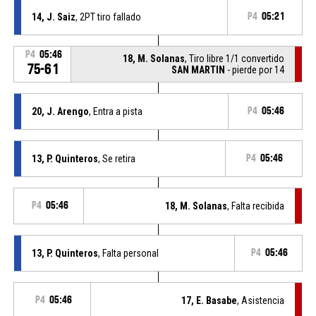
14, J. Saiz
, 2PT tiro fallado
P4
05:21
P4
05:46
18, M. Solanas
, Tiro libre 1/1 convertido
75-61
SAN MARTIN
- pierde por 14
20, J. Arengo
, Entra a pista
P4
05:46
13, P. Quinteros
, Se retira
P4
05:46
P4
05:46
18, M. Solanas
, Falta recibida
13, P. Quinteros
, Falta personal
P4
05:46
P4
05:46
17, E. Basabe
, Asistencia