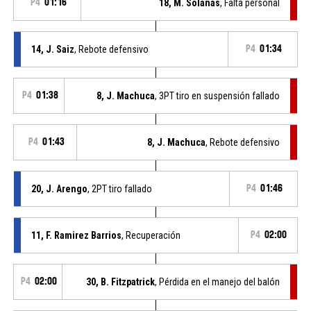
P4
01:16
18, M. Solanas
, Falta personal
14, J. Saiz
, Rebote defensivo
P4
01:34
P4
01:38
8, J. Machuca
, 3PT tiro en suspensión fallado
P4
01:43
8, J. Machuca
, Rebote defensivo
20, J. Arengo
, 2PT tiro fallado
P4
01:46
11, F. Ramirez Barrios
, Recuperación
P4
02:00
P4
02:00
30, B. Fitzpatrick
, Pérdida en el manejo del balón