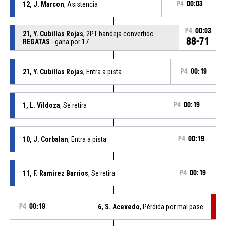
12, J. Marcon
, Asistencia
P4
00:03
P4
00:03
21, Y. Cubillas Rojas
, 2PT bandeja convertido
88-71
REGATAS
- gana por 17
21, Y. Cubillas Rojas
, Entra a pista
P4
00:19
1, L. Vildoza
, Se retira
P4
00:19
10, J. Corbalan
, Entra a pista
P4
00:19
11, F. Ramirez Barrios
, Se retira
P4
00:19
P4
00:19
6, S. Acevedo
, Pérdida por mal pase