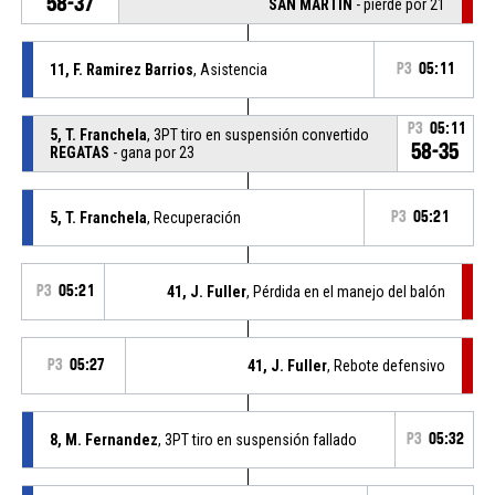
58-37
SAN MARTIN
- pierde por 21
11, F. Ramirez Barrios
, Asistencia
P3
05:11
P3
05:11
5, T. Franchela
, 3PT tiro en suspensión convertido
58-35
REGATAS
- gana por 23
5, T. Franchela
, Recuperación
P3
05:21
P3
05:21
41, J. Fuller
, Pérdida en el manejo del balón
P3
05:27
41, J. Fuller
, Rebote defensivo
8, M. Fernandez
, 3PT tiro en suspensión fallado
P3
05:32