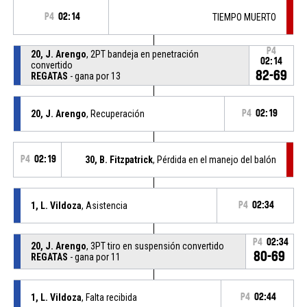
P4
02:14
TIEMPO MUERTO
P4
20, J. Arengo
, 2PT bandeja en penetración
02:14
convertido
82-69
REGATAS
- gana por 13
20, J. Arengo
, Recuperación
P4
02:19
P4
02:19
30, B. Fitzpatrick
, Pérdida en el manejo del balón
1, L. Vildoza
, Asistencia
P4
02:34
P4
02:34
20, J. Arengo
, 3PT tiro en suspensión convertido
80-69
REGATAS
- gana por 11
1, L. Vildoza
, Falta recibida
P4
02:44