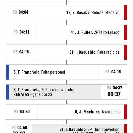
P3
04:04
17, E. Basabe
, Rebote ofensivo
P3
04:11
41, J. Fuller
, 2PT tiro fallado
P3
04:18
31, I. Basualdo
, Falta recibida
5, T. Franchela
, Falta personal
P3
04:18
P3
04:37
5, T. Franchela
, 2PT tiro convertido
60-37
REGATAS
- gana por 23
P3
04:50
8, J. Machuca
, Asistencia
P3
04:50
31, I. Basualdo
, 2PT tiro convertido