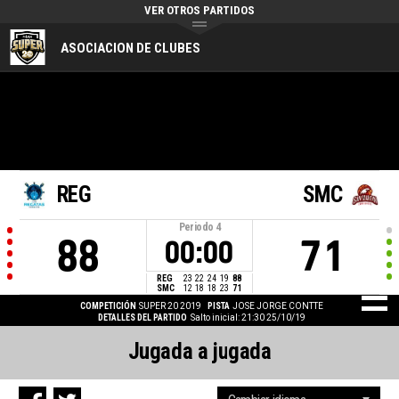
VER OTROS PARTIDOS
ASOCIACION DE CLUBES
REG
SMC
Periodo
4
88
71
00:00
REG
23
22
24
19
88
SMC
12
18
18
23
71
COMPETICIÓN
SUPER 20 2019
PISTA
JOSE JORGE CONTTE
DETALLES DEL PARTIDO
Salto inicial: 21:30 25/10/19
Jugada a jugada