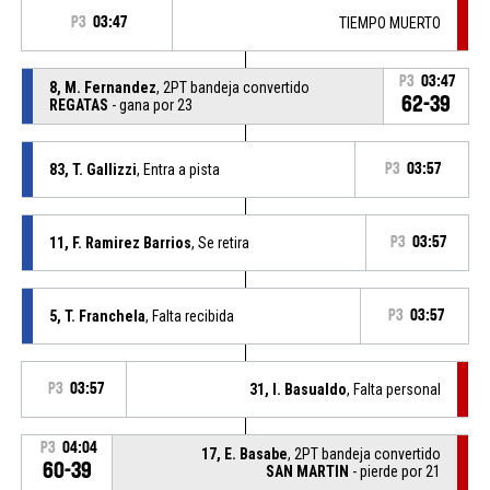
P3
03:47
TIEMPO MUERTO
P3
03:47
8, M. Fernandez
, 2PT bandeja convertido
62-39
REGATAS
- gana por 23
83, T. Gallizzi
, Entra a pista
P3
03:57
11, F. Ramirez Barrios
, Se retira
P3
03:57
5, T. Franchela
, Falta recibida
P3
03:57
P3
03:57
31, I. Basualdo
, Falta personal
P3
04:04
17, E. Basabe
, 2PT bandeja convertido
60-39
SAN MARTIN
- pierde por 21