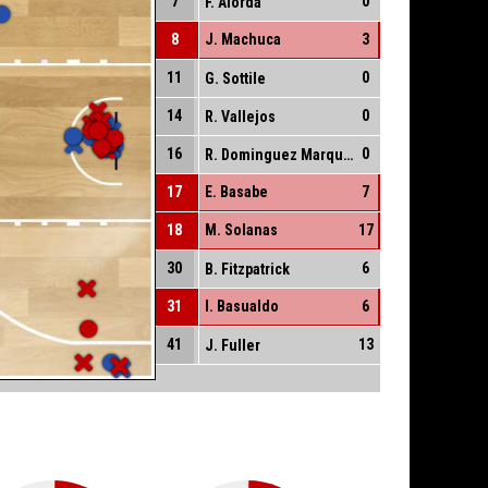
7
0
F. Alorda
8
J. Machuca
3
11
0
G. Sottile
14
0
R. Vallejos
16
0
R. Dominguez Marquez
17
E. Basabe
7
18
M. Solanas
17
30
6
B. Fitzpatrick
31
I. Basualdo
6
41
13
J. Fuller