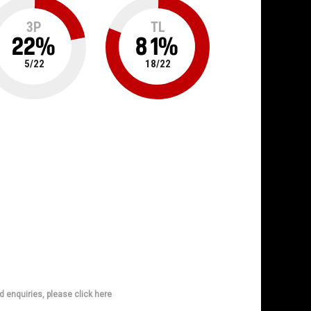
3P
TL
22
%
81
%
5
/
22
18
/
22
d enquiries, please click here