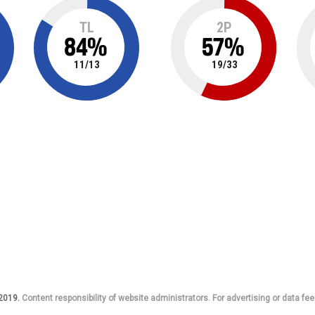
TL
2P
84
%
57
%
11
/
13
19
/
33
 2019.
Content responsibility of website administrators. For advertising or data fee