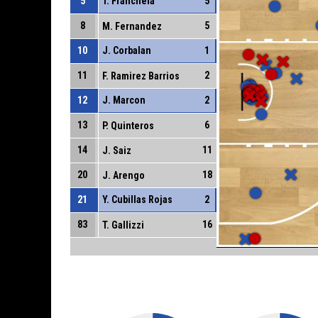
5
T. Franchela
5
8
5
M. Fernandez
10
J. Corbalan
1
11
2
F. Ramirez Barrios
12
J. Marcon
2
13
6
P. Quinteros
14
11
J. Saiz
20
18
J. Arengo
21
Y. Cubillas Rojas
2
83
16
T. Gallizzi