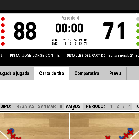
Periodo
4
88
71
00:00
REG
23
22
24
19
88
SMC
12
18
18
23
71
19
PISTA
JOSE JORGE CONTTE
DETALLES DEL PARTIDO
Salto inicial: 21:
ugada a jugada
Carta de tiro
Comparativa
Previa
UIPO:
REGATAS
SAN MARTIN
AMBOS
PERIODO:
1
2
3
4
T