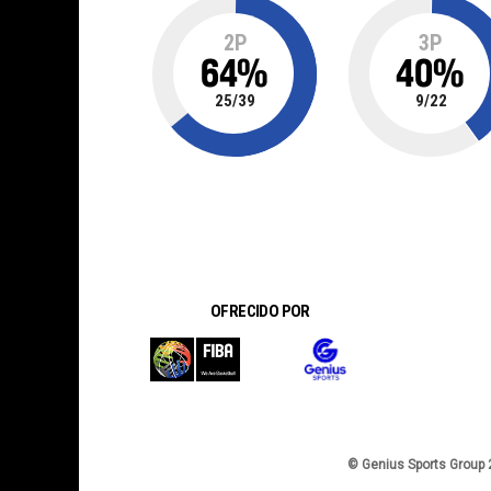
2P
3P
64
%
40
%
25
/
39
9
/
22
OFRECIDO POR
© Genius Sports Group