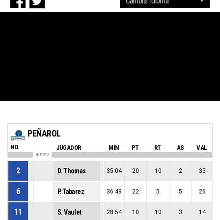
PEÑAROL
NO.
JUGADOR
MIN
PT
RT
AS
VAL
EN PISTA
2
D. Thomas
35:04
20
10
2
35
6
P. Tabarez
36:49
22
5
5
26
11
S. Vaulet
28:54
10
10
3
14