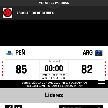
VER OTROS PARTIDOS
ASOCIACION DE CLUBES
PEÑ
ARG
Periodo
4
85
82
00:00
PEÑ
21
21
21
22
85
ARG
13
23
30
16
82
COMPETICIÓN
LA LIGA 2019-2020
PISTA
ISLAS MALVINAS
DETALLES DEL PARTIDO
Salto inicial: 21:00 21/11/19
Líderes