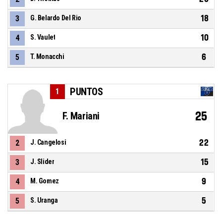
18
3
G. Belardo Del Rio
10
4
S. Vaulet
6
5
T. Monacchi
PUNTOS
1
25
F. Mariani
22
2
J. Cangelosi
15
3
J. Slider
9
4
M. Gomez
5
5
S. Uranga