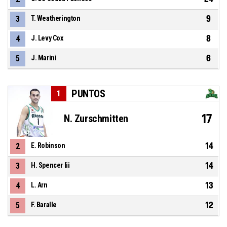
9
3
T. Weatherington
8
4
J. Levy Cox
6
5
J. Marini
PUNTOS
1
17
N. Zurschmitten
14
2
E. Robinson
14
3
H. Spencer Iii
13
4
L. Arn
12
5
F. Baralle