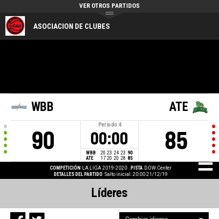
VER OTROS PARTIDOS
ASOCIACION DE CLUBES
WBB
ATE
Periodo
4
90
85
00:00
WBB
20
23
24
23
90
ATE
17
20
20
28
85
COMPETICIÓN
LA LIGA 2019-2020
PISTA
DOW Center
DETALLES DEL PARTIDO
Salto inicial: 20:00 21/12/19
Líderes