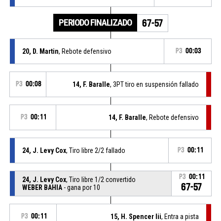
PERIODO FINALIZADO
67-57
20, D. Martin
, Rebote defensivo
P3
00:03
P3
00:08
14, F. Baralle
, 3PT tiro en suspensión fallado
P3
00:11
14, F. Baralle
, Rebote defensivo
24, J. Levy Cox
, Tiro libre 2/2 fallado
P3
00:11
P3
00:11
24, J. Levy Cox
, Tiro libre 1/2 convertido
67-57
WEBER BAHIA
- gana por 10
P3
00:11
15, H. Spencer Iii
, Entra a pista