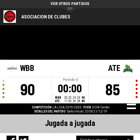
VER OTROS PARTIDOS
ASOCIACION DE CLUBES
WBB
ATE
Periodo
4
90
85
00:00
WBB
20
23
24
23
90
ATE
17
20
20
28
85
COMPETICIÓN
LA LIGA 2019-2020
PISTA
DOW Center
DETALLES DEL PARTIDO
Salto inicial: 20:00 21/12/19
Jugada a jugada