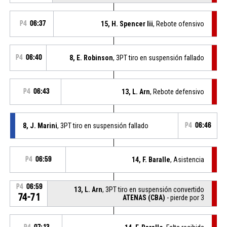
P4
06:37
15, H. Spencer Iii
, Rebote ofensivo
P4
06:40
8, E. Robinson
, 3PT tiro en suspensión fallado
P4
06:43
13, L. Arn
, Rebote defensivo
8, J. Marini
, 3PT tiro en suspensión fallado
P4
06:46
P4
06:59
14, F. Baralle
, Asistencia
P4
06:59
13, L. Arn
, 3PT tiro en suspensión convertido
74-71
ATENAS (CBA)
- pierde por 3