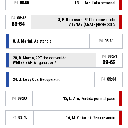
P4
08:09
13, L. Arn
, Falta personal
P4
08:32
8, E. Robinson
, 2PT tiro convertido
69-64
ATENAS (CBA)
- pierde por 5
8, J. Marini
, Asistencia
P4
08:51
P4
08:51
20, D. Martin
, 2PT tiro convertido
69-62
WEBER BAHIA
- gana por 7
24, J. Levy Cox
, Recuperación
P4
09:03
P4
09:03
13, L. Arn
, Pérdida por mal pase
P4
09:10
16, M. Chiarini
, Recuperación