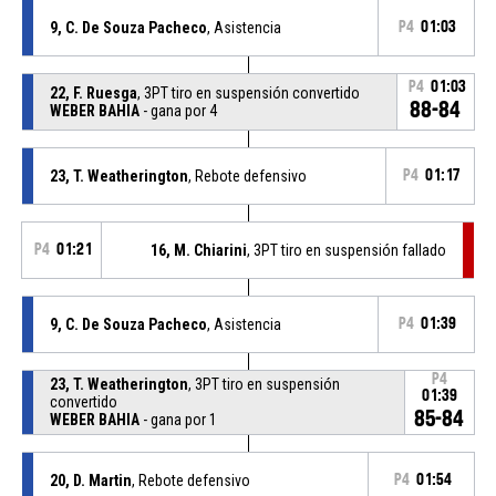
9, C. De Souza Pacheco
, Asistencia
P4
01:03
P4
01:03
22, F. Ruesga
, 3PT tiro en suspensión convertido
88-84
WEBER BAHIA
- gana por 4
23, T. Weatherington
, Rebote defensivo
P4
01:17
P4
01:21
16, M. Chiarini
, 3PT tiro en suspensión fallado
9, C. De Souza Pacheco
, Asistencia
P4
01:39
P4
23, T. Weatherington
, 3PT tiro en suspensión
01:39
convertido
85-84
WEBER BAHIA
- gana por 1
20, D. Martin
, Rebote defensivo
P4
01:54