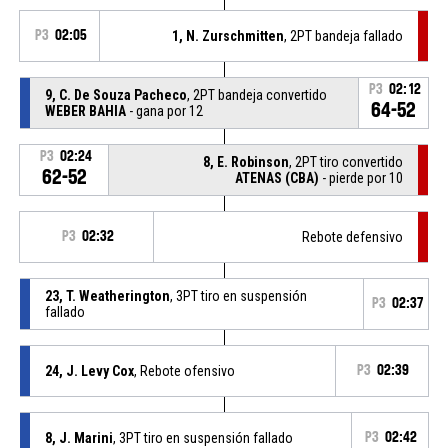
P3
02:05
1, N. Zurschmitten
, 2PT bandeja fallado
P3
02:12
9, C. De Souza Pacheco
, 2PT bandeja convertido
64-52
WEBER BAHIA
- gana por 12
P3
02:24
8, E. Robinson
, 2PT tiro convertido
62-52
ATENAS (CBA)
- pierde por 10
P3
02:32
Rebote defensivo
23, T. Weatherington
, 3PT tiro en suspensión
P3
02:37
fallado
24, J. Levy Cox
, Rebote ofensivo
P3
02:39
8, J. Marini
, 3PT tiro en suspensión fallado
P3
02:42