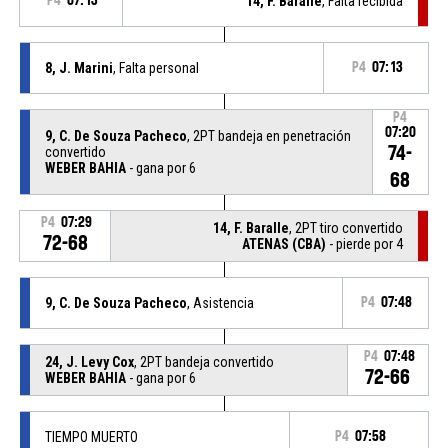
P4
07:13
14, F. Baralle
, Falta recibida
8, J. Marini
, Falta personal
P4
07:13
P4
07:20
9, C. De Souza Pacheco
, 2PT bandeja en penetración
74-
convertido
WEBER BAHIA
- gana por 6
68
P4
07:29
14, F. Baralle
, 2PT tiro convertido
72-68
ATENAS (CBA)
- pierde por 4
9, C. De Souza Pacheco
, Asistencia
P4
07:48
P4
07:48
24, J. Levy Cox
, 2PT bandeja convertido
72-66
WEBER BAHIA
- gana por 6
TIEMPO MUERTO
P4
07:58