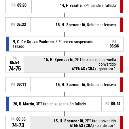
P4
05:20
14, F. Baralle
, 2PT bandeja fallado
P4
05:33
15, H. Spencer Iii
, Rebote defensivo
9, C. De Souza Pacheco
, 3PT tiro en suspensión
P4
fallado
05:36
P4
15, H. Spencer Iii
, 2PT tiro a la media vuelta
05:54
convertido
74-75
ATENAS (CBA)
- gana por 1
P4
06:11
15, H. Spencer Iii
, Rebote defensivo
20, D. Martin
, 3PT tiro en suspensión fallado
P4
06:14
P4
06:35
15, H. Spencer Iii
, 2PT tiro convertido
74-73
ATENAS (CBA)
- pierde por 1