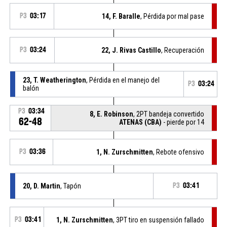
P3
03:17
14, F. Baralle
, Pérdida por mal pase
P3
03:24
22, J. Rivas Castillo
, Recuperación
23, T. Weatherington
, Pérdida en el manejo del
P3
03:24
balón
P3
03:34
8, E. Robinson
, 2PT bandeja convertido
62-48
ATENAS (CBA)
- pierde por 14
P3
03:36
1, N. Zurschmitten
, Rebote ofensivo
20, D. Martin
, Tapón
P3
03:41
P3
03:41
1, N. Zurschmitten
, 3PT tiro en suspensión fallado