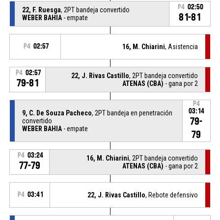
P4
02:50
22, F. Ruesga
, 2PT bandeja convertido
81-81
WEBER BAHIA
- empate
P4
02:57
16, M. Chiarini
, Asistencia
P4
02:57
22, J. Rivas Castillo
, 2PT bandeja convertido
79-81
ATENAS (CBA)
- gana por 2
P4
03:14
9, C. De Souza Pacheco
, 2PT bandeja en penetración
79-
convertido
WEBER BAHIA
- empate
79
P4
03:24
16, M. Chiarini
, 2PT bandeja convertido
77-79
ATENAS (CBA)
- gana por 2
P4
03:41
22, J. Rivas Castillo
, Rebote defensivo