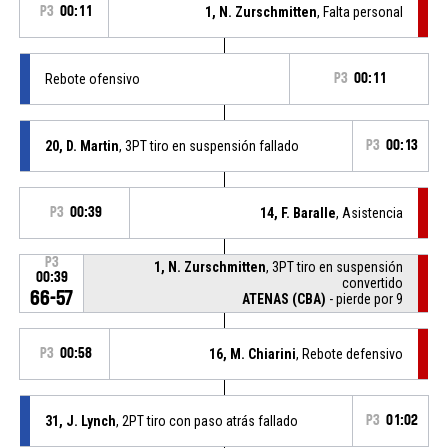
P3
00:11
1, N. Zurschmitten
, Falta personal
Rebote ofensivo
P3
00:11
20, D. Martin
, 3PT tiro en suspensión fallado
P3
00:13
P3
00:39
14, F. Baralle
, Asistencia
P3
1, N. Zurschmitten
, 3PT tiro en suspensión
00:39
convertido
66-57
ATENAS (CBA)
- pierde por 9
P3
00:58
16, M. Chiarini
, Rebote defensivo
31, J. Lynch
, 2PT tiro con paso atrás fallado
P3
01:02