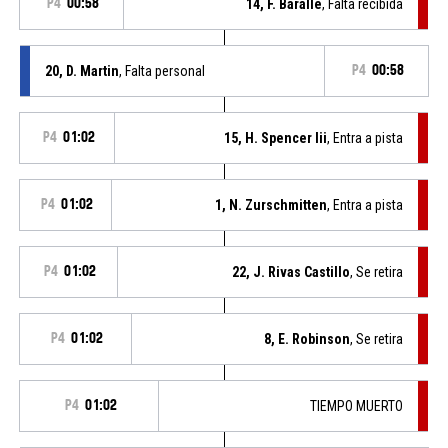
P4
00:58
14, F. Baralle
, Falta recibida
20, D. Martin
, Falta personal
P4
00:58
P4
01:02
15, H. Spencer Iii
, Entra a pista
P4
01:02
1, N. Zurschmitten
, Entra a pista
P4
01:02
22, J. Rivas Castillo
, Se retira
P4
01:02
8, E. Robinson
, Se retira
P4
01:02
TIEMPO MUERTO