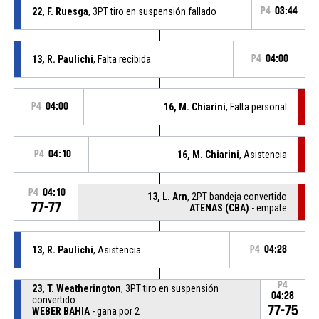
22, F. Ruesga
, 3PT tiro en suspensión fallado
P4
03:44
13, R. Paulichi
, Falta recibida
P4
04:00
P4
04:00
16, M. Chiarini
, Falta personal
P4
04:10
16, M. Chiarini
, Asistencia
P4
04:10
13, L. Arn
, 2PT bandeja convertido
77-77
ATENAS (CBA)
- empate
13, R. Paulichi
, Asistencia
P4
04:28
P4
23, T. Weatherington
, 3PT tiro en suspensión
04:28
convertido
77-75
WEBER BAHIA
- gana por 2