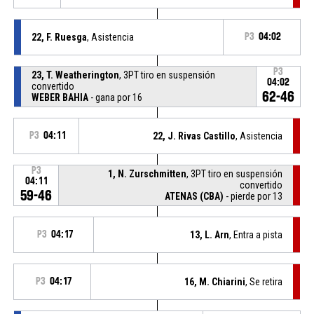
22, F. Ruesga
, Asistencia
P3
04:02
P3
23, T. Weatherington
, 3PT tiro en suspensión
04:02
convertido
62-46
WEBER BAHIA
- gana por 16
P3
04:11
22, J. Rivas Castillo
, Asistencia
P3
1, N. Zurschmitten
, 3PT tiro en suspensión
04:11
convertido
59-46
ATENAS (CBA)
- pierde por 13
P3
04:17
13, L. Arn
, Entra a pista
P3
04:17
16, M. Chiarini
, Se retira