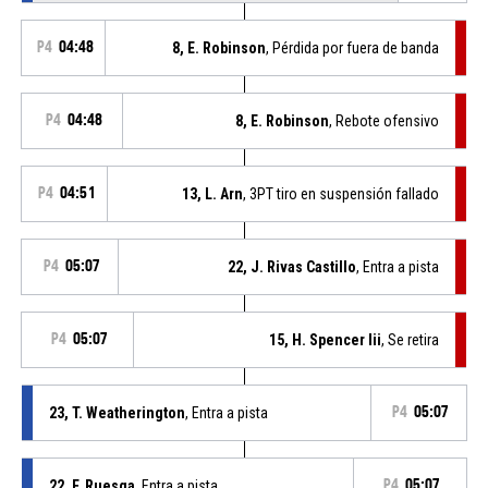
P4
04:48
8, E. Robinson
, Pérdida por fuera de banda
P4
04:48
8, E. Robinson
, Rebote ofensivo
P4
04:51
13, L. Arn
, 3PT tiro en suspensión fallado
P4
05:07
22, J. Rivas Castillo
, Entra a pista
P4
05:07
15, H. Spencer Iii
, Se retira
23, T. Weatherington
, Entra a pista
P4
05:07
22, F. Ruesga
, Entra a pista
P4
05:07