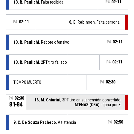
13, R. Paulichi
, Falta recibida
P4
02:11
P4
02:11
8, E. Robinson
, Falta personal
13, R. Paulichi
, Rebote ofensivo
P4
02:11
13, R. Paulichi
, 2PT tiro fallado
P4
02:11
TIEMPO MUERTO
P4
02:30
P4
02:30
16, M. Chiarini
, 3PT tiro en suspensión convertido
81-84
ATENAS (CBA)
- gana por 3
9, C. De Souza Pacheco
, Asistencia
P4
02:50