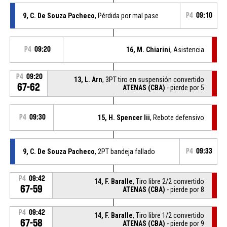
9, C. De Souza Pacheco
, Pérdida por mal pase
P4
09:10
P4
09:20
16, M. Chiarini
, Asistencia
P4
09:20
13, L. Arn
, 3PT tiro en suspensión convertido
67-62
ATENAS (CBA)
- pierde por 5
P4
09:30
15, H. Spencer Iii
, Rebote defensivo
9, C. De Souza Pacheco
, 2PT bandeja fallado
P4
09:33
P4
09:42
14, F. Baralle
, Tiro libre 2/2 convertido
67-59
ATENAS (CBA)
- pierde por 8
P4
09:42
14, F. Baralle
, Tiro libre 1/2 convertido
67-58
ATENAS (CBA)
- pierde por 9