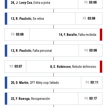
24, J. Levy Cox
, Entra a pista
P3
03:06
13, R. Paulichi
, Se retira
P3
03:06
P3
03:06
14, F. Baralle
, Falta recibida
13, R. Paulichi
, Falta personal
P3
03:06
P3
03:07
8, E. Robinson
, Rebote defensivo
20, D. Martin
, 2PT Alley oop fallado
P3
03:11
22, F. Ruesga
, Recuperación
P3
03:17