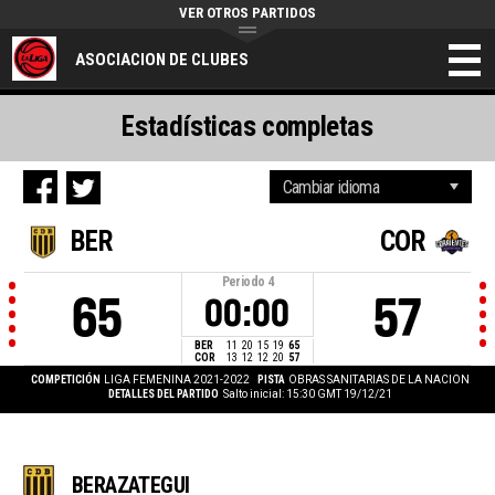
VER OTROS PARTIDOS
ASOCIACION DE CLUBES
Estadísticas completas
BER
COR
Periodo
4
65
57
00:00
BER
11
20
15
19
65
COR
13
12
12
20
57
COMPETICIÓN
LIGA FEMENINA 2021-2022
PISTA
OBRAS SANITARIAS DE LA NACION
DETALLES DEL PARTIDO
Salto inicial: 15:30 GMT 19/12/21
BERAZATEGUI