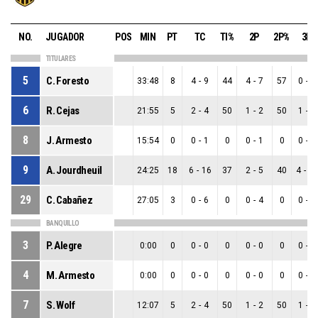
NO.
JUGADOR
POS
MIN
PT
TC
TI%
2P
2P%
3P
TITULARES
5
C. Foresto
33:48
8
4
-
9
44
4
-
7
57
0
-
2
6
R. Cejas
21:55
5
2
-
4
50
1
-
2
50
1
-
2
8
J. Armesto
15:54
0
0
-
1
0
0
-
1
0
0
-
0
9
A. Jourdheuil
24:25
18
6
-
16
37
2
-
5
40
4
-
1
29
C. Cabañez
27:05
3
0
-
6
0
0
-
4
0
0
-
2
BANQUILLO
3
P. Alegre
0:00
0
0
-
0
0
0
-
0
0
0
-
0
4
M. Armesto
0:00
0
0
-
0
0
0
-
0
0
0
-
0
7
S. Wolf
12:07
5
2
-
4
50
1
-
2
50
1
-
2