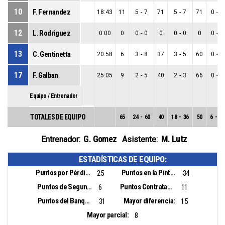
10
F. Fernandez
18:43
11
5
-
7
71
5
-
7
71
0
-
0
12
L. Rodriguez
0:00
0
0
-
0
0
0
-
0
0
0
-
0
13
C. Gentinetta
20:58
6
3
-
8
37
3
-
5
60
0
-
3
17
F. Galban
25:05
9
2
-
5
40
2
-
3
66
0
-
2
Equipo / Entrenador
TOTALES DE EQUIPO
65
24
-
60
40
18
-
36
50
6
-
24
G. Gomez
M. Lutz
Entrenador:
Asistente:
ESTADÍSTICAS DE EQUIPO:
Puntos por Pérdidas:
Puntos en la Pintura:
25
34
Puntos de Segunda Oportunidad:
Puntos Contrataque:
6
11
Puntos del Banquillo:
Mayor diferencia:
31
15
Mayor parcial:
8