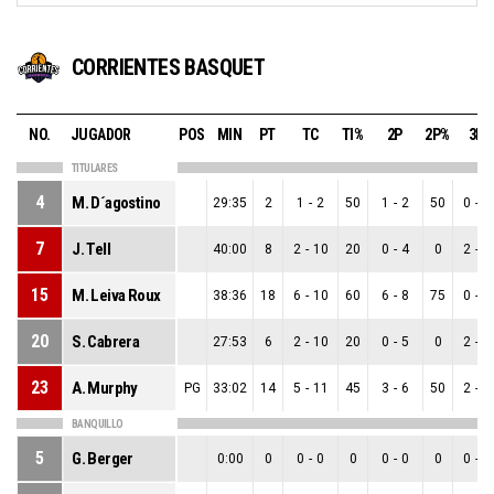
CORRIENTES BASQUET
NO.
JUGADOR
POS
MIN
PT
TC
TI%
2P
2P%
3P
TITULARES
4
M. D´agostino
29:35
2
1
-
2
50
1
-
2
50
0
-
0
7
J. Tell
40:00
8
2
-
10
20
0
-
4
0
2
-
6
15
M. Leiva Roux
38:36
18
6
-
10
60
6
-
8
75
0
-
2
20
S. Cabrera
27:53
6
2
-
10
20
0
-
5
0
2
-
5
23
A. Murphy
PG
33:02
14
5
-
11
45
3
-
6
50
2
-
5
BANQUILLO
5
G. Berger
0:00
0
0
-
0
0
0
-
0
0
0
-
0