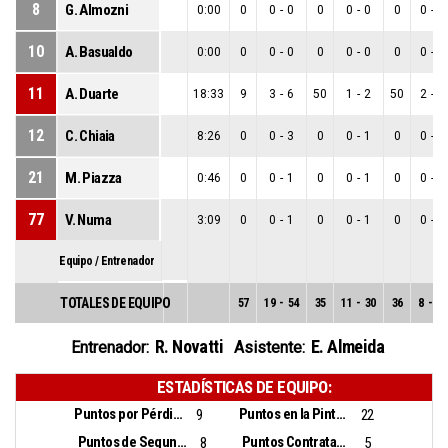
8
G. Almozni
0:00
0
0
-
0
0
0
-
0
0
0
-
0
10
A. Basualdo
0:00
0
0
-
0
0
0
-
0
0
0
-
0
11
A. Duarte
18:33
9
3
-
6
50
1
-
2
50
2
-
4
12
C. Chiaia
8:26
0
0
-
3
0
0
-
1
0
0
-
2
21
M. Piazza
0:46
0
0
-
1
0
0
-
1
0
0
-
0
77
V. Numa
3:09
0
0
-
1
0
0
-
1
0
0
-
0
Equipo / Entrenador
TOTALES DE EQUIPO
57
19
-
54
35
11
-
30
36
8
-
24
R. Novatti
E. Almeida
Entrenador:
Asistente:
ESTADÍSTICAS DE EQUIPO:
Puntos por Pérdidas:
Puntos en la Pintura:
9
22
Puntos de Segunda Oportunidad:
Puntos Contrataque:
8
5