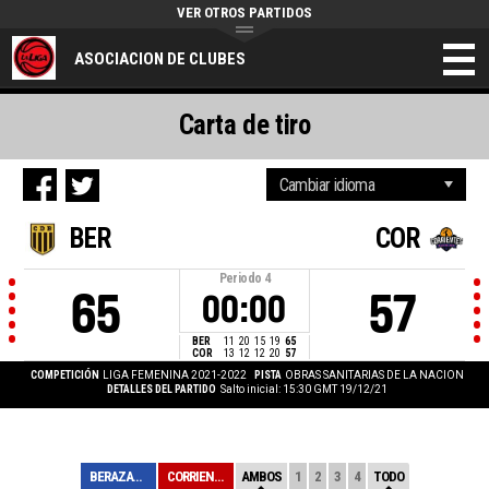
VER OTROS PARTIDOS
ASOCIACION DE CLUBES
Carta de tiro
BER
COR
Periodo
4
65
57
00:00
BER
11
20
15
19
65
COR
13
12
12
20
57
COMPETICIÓN
LIGA FEMENINA 2021-2022
PISTA
OBRAS SANITARIAS DE LA NACION
DETALLES DEL PARTIDO
Salto inicial: 15:30 GMT 19/12/21
BERAZATEGUI
CORRIENTES BASQ...
AMBOS
1
2
3
4
TODO