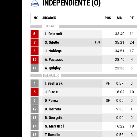
INDEPENDIENTE (O)
NO.
JUGADOR
POS
MIN
PT
TITULARES
5
L. Reinaudi
33:40
11
7
S. Giletto
(C)
35:21
24
8
J. Noblega
34:51
17
10
A. Pautasso
28:40
4
11
A. Quigley
23:36
6
BANQUILLO
4
I. Bednarek
PF
0:57
0
6
J. Bione
16:02
10
9
D. Perez
SF
0:00
0
12
B. Herrera
9:38
1
13
B. Giorgetti
0:00
0
14
N. Marcucci
16:22
18
15
T. Ramallo
0:53
0