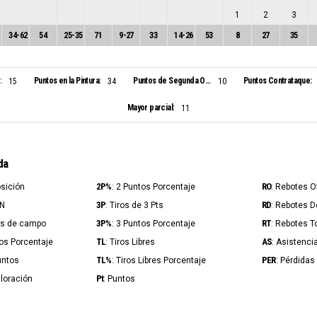
1
2
3
34
-
62
54
25
-
35
71
9
-
27
33
14
-
26
53
8
27
35
:
Puntos en la Pintura:
Puntos de Segunda Oportunidad:
Puntos Contrataque:
15
34
10
Mayor parcial:
11
da
2P%
RO
osición
: 2 Puntos Porcentaje
: Rebotes 
3P
RD
IN
: Tiros de 3 Pts
: Rebotes 
3P%
RT
ros de campo
: 3 Puntos Porcentaje
: Rebotes T
TL
AS
ros Porcentaje
: Tiros Libres
: Asistenci
TL%
PER
untos
: Tiros Libres Porcentaje
: Pérdidas
Pt
aloración
: Puntos