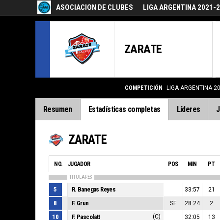
ASOCIACION DE CLUBES
LIGA ARGENTINA 2021-
ZARATE
COMPETICIÓN
LIGA ARGENTINA 2
Resumen
Estadísticas completas
Líderes
J
ZARATE
NO.
JUGADOR
POS
MIN
PT
TITULARES
5
R. Banegas Reyes
33:57
21
8
F. Grun
SF
28:24
2
10
F. Pascolatt
(C)
32:05
13