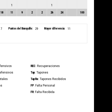
1
1
18
11
9
2
2
26
24
100
Puntos del Banquillo:
Mayor diferencia:
7
29
11
REC
Ofensivos
: Recuperaciones
Tap
Defensivos
: Tapones
TapRe
otales
: Tapones Recibidos
FP
as
: Falta Personal
FR
: Falta Recibida