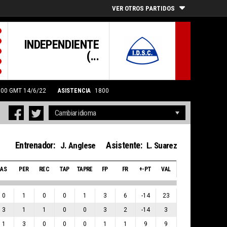
VER OTROS PARTIDOS
INDEPENDIENTE
(...
21:00 GMT 14/6/22
ASISTENCIA
1800
Entrenador:
Asistente:
J. Anglese
L. Suarez
AS
PER
REC
TAP
TAPRE
FP
FR
+-PT
VAL
0
1
0
0
1
3
6
-14
23
3
1
1
0
0
3
2
-14
3
1
3
0
0
0
1
1
9
9