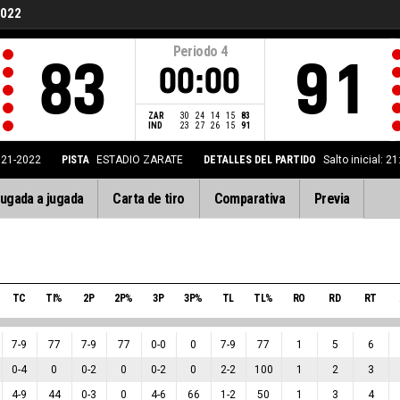
2022
Periodo
4
83
91
00:00
ZAR
30
24
14
15
83
IND
23
27
26
15
91
021-2022
PISTA
ESTADIO ZARATE
DETALLES DEL PARTIDO
Salto inicial: 
ugada a jugada
Carta de tiro
Comparativa
Previa
TC
TI%
2P
2P%
3P
3P%
TL
TL%
RO
RD
RT
7
-
9
77
7
-
9
77
0
-
0
0
7
-
9
77
1
5
6
0
-
4
0
0
-
2
0
0
-
2
0
2
-
2
100
1
2
3
4
-
9
44
0
-
3
0
4
-
6
66
1
-
2
50
1
3
4