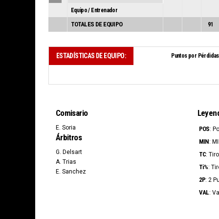
Equipo / Entrenador
TOTALES DE EQUIPO
91
ESTADÍSTICAS DE EQUIPO:
Puntos por Pérdidas
Comisario
Leyen
E. Soria
POS
: P
Árbitros
MIN
: M
G. Delsart
TC
: Ti
A. Trias
Ti%
: Ti
E. Sanchez
2P
: 2 P
VAL
: V