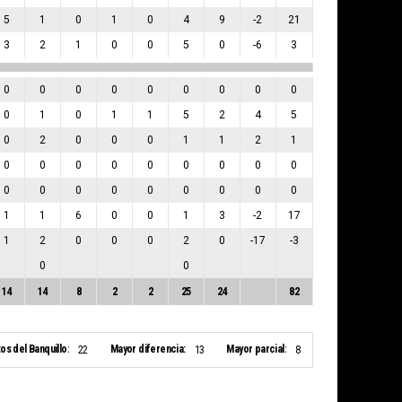
5
1
0
1
0
4
9
-2
21
3
2
1
0
0
5
0
-6
3
0
0
0
0
0
0
0
0
0
0
1
0
1
1
5
2
4
5
0
2
0
0
0
1
1
2
1
0
0
0
0
0
0
0
0
0
0
0
0
0
0
0
0
0
0
1
1
6
0
0
1
3
-2
17
1
2
0
0
0
2
0
-17
-3
0
0
14
14
8
2
2
25
24
82
os del Banquillo:
Mayor diferencia:
Mayor parcial:
22
13
8