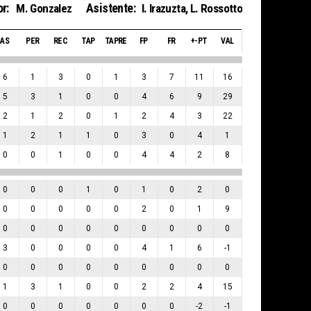
r:
Asistente:
M. Gonzalez
I. Irazuzta
,
L. Rossotto
AS
PER
REC
TAP
TAPRE
FP
FR
+-PT
VAL
6
1
3
0
1
3
7
11
16
5
3
1
0
0
4
6
9
29
2
1
2
0
1
2
4
3
22
1
2
1
1
0
3
0
4
1
0
0
1
0
0
4
4
2
8
0
0
0
1
0
1
0
2
0
0
0
0
0
0
2
0
1
9
0
0
0
0
0
0
0
0
0
3
0
0
0
0
4
1
6
-1
0
0
0
0
0
0
0
0
0
1
3
1
0
0
2
2
4
15
0
0
0
0
0
0
0
-2
-1