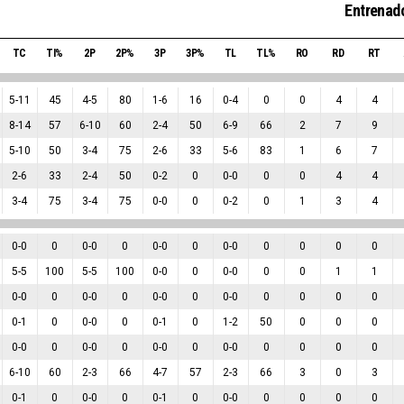
Entrenado
TC
TI%
2P
2P%
3P
3P%
TL
TL%
RO
RD
RT
5
-
11
45
4
-
5
80
1
-
6
16
0
-
4
0
0
4
4
8
-
14
57
6
-
10
60
2
-
4
50
6
-
9
66
2
7
9
5
-
10
50
3
-
4
75
2
-
6
33
5
-
6
83
1
6
7
2
-
6
33
2
-
4
50
0
-
2
0
0
-
0
0
0
4
4
3
-
4
75
3
-
4
75
0
-
0
0
0
-
2
0
1
3
4
0
-
0
0
0
-
0
0
0
-
0
0
0
-
0
0
0
0
0
5
-
5
100
5
-
5
100
0
-
0
0
0
-
0
0
0
1
1
0
-
0
0
0
-
0
0
0
-
0
0
0
-
0
0
0
0
0
0
-
1
0
0
-
0
0
0
-
1
0
1
-
2
50
0
0
0
0
-
0
0
0
-
0
0
0
-
0
0
0
-
0
0
0
0
0
6
-
10
60
2
-
3
66
4
-
7
57
2
-
3
66
3
0
3
0
-
1
0
0
-
0
0
0
-
1
0
0
-
0
0
0
0
0