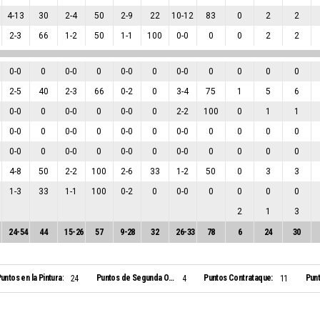
4
-
13
30
2
-
4
50
2
-
9
22
10
-
12
83
0
2
2
2
-
3
66
1
-
2
50
1
-
1
100
0
-
0
0
0
2
2
0
-
0
0
0
-
0
0
0
-
0
0
0
-
0
0
0
0
0
2
-
5
40
2
-
3
66
0
-
2
0
3
-
4
75
1
5
6
0
-
0
0
0
-
0
0
0
-
0
0
2
-
2
100
0
1
1
0
-
0
0
0
-
0
0
0
-
0
0
0
-
0
0
0
0
0
0
-
0
0
0
-
0
0
0
-
0
0
0
-
0
0
0
0
0
4
-
8
50
2
-
2
100
2
-
6
33
1
-
2
50
0
3
3
1
-
3
33
1
-
1
100
0
-
2
0
0
-
0
0
0
0
0
2
1
3
24
-
54
44
15
-
26
57
9
-
28
32
26
-
33
78
6
24
30
untos en la Pintura:
Puntos de Segunda Oportunidad:
Puntos Contrataque:
Punt
24
4
11