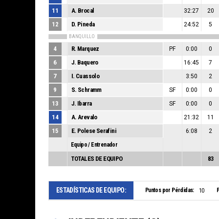
11
A. Brocal
32:27
20
12
D. Pineda
24:52
5
BANQUILLO
4
R. Marquez
PF
0:00
0
6
J. Baquero
16:45
7
7
I. Cuassolo
3:50
2
9
S. Schramm
SF
0:00
0
13
J. Ibarra
SF
0:00
0
14
A. Arevalo
21:32
11
15
E. Polese Serafini
6:08
2
Equipo / Entrenador
TOTALES DE EQUIPO
83
ESTADÍSTICAS DE EQUIPO:
Puntos por Pérdidas:
P
10