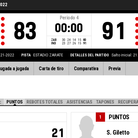
2022
Periodo
4
83
91
00:00
ZAR
30
24
14
15
83
IND
23
27
26
15
91
021-2022
PISTA
ESTADIO ZARATE
DETALLES DEL PARTIDO
Salto inicial: 
ugada a jugada
Carta de tiro
Comparativa
Previa
:
PUNTOS
REBOTES TOTALES
ASISTENCIAS
TAPONES
RECUPERA
PUNTOS
1
21
S. Giletto