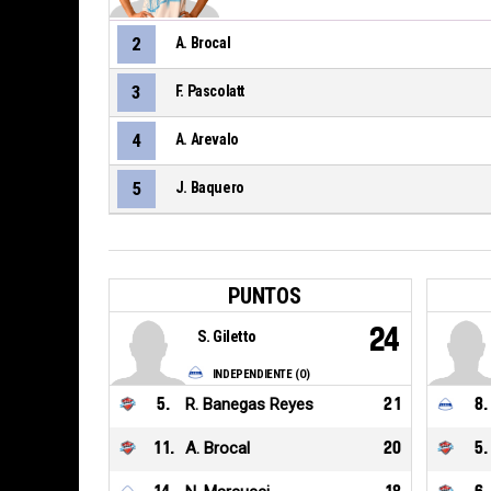
2
A. Brocal
3
F. Pascolatt
4
A. Arevalo
5
J. Baquero
PUNTOS
24
S. Giletto
INDEPENDIENTE (O)
5
.
R. Banegas Reyes
21
8
.
11
.
A. Brocal
20
5
.