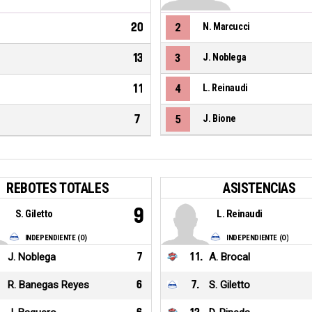
20
2
N. Marcucci
13
3
J. Noblega
11
4
L. Reinaudi
7
5
J. Bione
REBOTES TOTALES
ASISTENCIAS
9
S. Giletto
L. Reinaudi
INDEPENDIENTE (O)
INDEPENDIENTE (O)
J. Noblega
7
11
.
A. Brocal
R. Banegas Reyes
6
7
.
S. Giletto