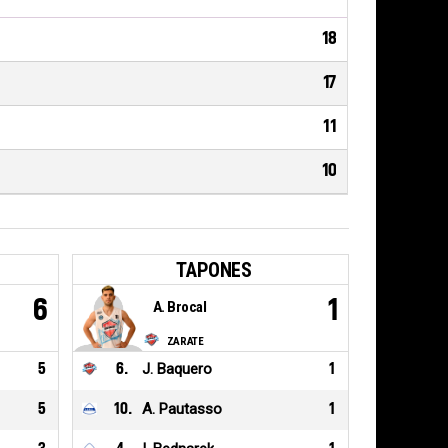
18
17
11
10
TAPONES
6
1
A. Brocal
ZARATE
5
6
.
J. Baquero
1
5
10
.
A. Pautasso
1