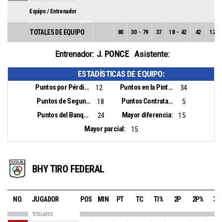
Equipo / Entrenador
TOTALES DE EQUIPO
80
30
-
79
37
18
-
42
42
12
-
J. PONCE
Entrenador:
Asistente:
ESTADÍSTICAS DE EQUIPO:
Puntos por Pérdidas:
Puntos en la Pintura:
12
34
Puntos de Segunda Oportunidad:
Puntos Contrataque:
18
5
Puntos del Banquillo:
Mayor diferencia:
24
15
Mayor parcial:
15
BHY TIRO FEDERAL
NO.
JUGADOR
POS
MIN
PT
TC
TI%
2P
2P%
3P
TITULARES