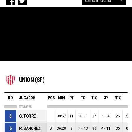
UNION (SF)
NO.
JUGADOR
POS
MIN
PT
TC
TI%
2P
2P%
3P
TITULARES
5
G. TORRE
33:57
11
3
-
8
37
1
-
4
25
2
-
6
R. SANCHEZ
SF
36:28
9
4
-
13
30
4
-
11
36
0
-