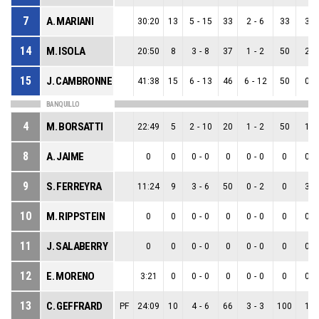
7
A. MARIANI
30:20
13
5
-
15
33
2
-
6
33
3
-
14
M. ISOLA
20:50
8
3
-
8
37
1
-
2
50
2
-
15
J. CAMBRONNE
41:38
15
6
-
13
46
6
-
12
50
0
-
BANQUILLO
4
M. BORSATTI
22:49
5
2
-
10
20
1
-
2
50
1
-
8
A. JAIME
0
0
0
-
0
0
0
-
0
0
0
-
9
S. FERREYRA
11:24
9
3
-
6
50
0
-
2
0
3
-
10
M. RIPPSTEIN
0
0
0
-
0
0
0
-
0
0
0
-
11
J. SALABERRY
0
0
0
-
0
0
0
-
0
0
0
-
12
E. MORENO
3:21
0
0
-
0
0
0
-
0
0
0
-
13
C. GEFFRARD
PF
24:09
10
4
-
6
66
3
-
3
100
1
-