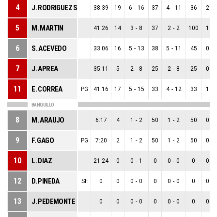
4
J. RODRIGUEZ SUPPI
38:39
19
6
-
16
37
4
-
11
36
2
-
5
M. MARTIN
41:26
14
3
-
8
37
2
-
2
100
1
-
6
S. ACEVEDO
33:06
16
5
-
13
38
5
-
11
45
0
-
7
J. APREA
35:11
5
2
-
8
25
2
-
8
25
0
-
11
E. CORREA
PG
41:16
17
5
-
15
33
4
-
12
33
1
-
BANQUILLO
8
M. ARAUJO
6:17
4
1
-
2
50
1
-
2
50
0
-
9
F. GAGO
PG
7:20
2
1
-
2
50
1
-
2
50
0
-
10
L. DIAZ
21:24
0
0
-
1
0
0
-
0
0
0
-
12
D. PINEDA
SF
0
0
0
-
0
0
0
-
0
0
0
-
13
J. PEDEMONTE
0
0
0
-
0
0
0
-
0
0
0
-