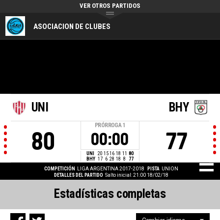
VER OTROS PARTIDOS
ASOCIACION DE CLUBES
UNI
BHY
PRÓRROGA
1
80
77
00:00
UNI
20
15
16
18
11
80
BHY
17
6
28
18
8
77
COMPETICIÓN
LIGA ARGENTINA 2017-2018
PISTA
UNION
DETALLES DEL PARTIDO
Salto inicial: 21:00 18/02/18
Estadísticas completas