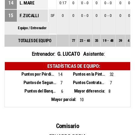
14
L. MARE
0:17
0
0
-
0
0
0
-
0
0
0
-
15
F. ZUCALLI
SF
0
0
0
-
0
0
0
-
0
0
0
-
Equipo / Entrenador
TOTALES DE EQUIPO
77
23
-
65
35
19
-
48
39
4
-
1
G. LUCATO
Entrenador:
Asistente:
ESTADÍSTICAS DE EQUIPO:
Puntos por Pérdidas:
Puntos en la Pintura:
14
32
Puntos de Segunda Oportunidad:
Puntos Contrataque:
7
7
Puntos del Banquillo:
Mayor diferencia:
6
8
Mayor parcial:
10
Comisario