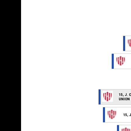
15, J.
UNION 
15,