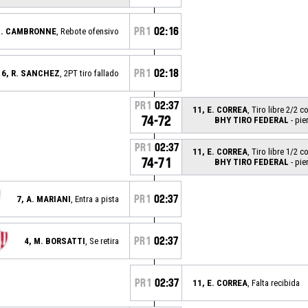
PR1
02:16
 J. CAMBRONNE
, Rebote ofensivo
PR1
02:18
6, R. SANCHEZ
, 2PT tiro fallado
PR1
02:37
11, E. CORREA
, Tiro libre 2/2 c
74-72
BHY TIRO FEDERAL
- pie
PR1
02:37
11, E. CORREA
, Tiro libre 1/2 c
74-71
BHY TIRO FEDERAL
- pie
PR1
02:37
7, A. MARIANI
, Entra a pista
PR1
02:37
4, M. BORSATTI
, Se retira
PR1
02:37
11, E. CORREA
, Falta recibida