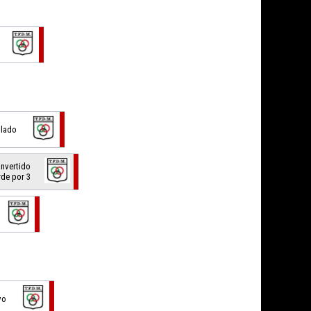
allado
onvertido
rde por 3
vo