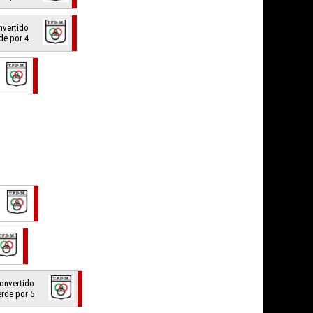
onvertido
de por 4
convertido
erde por 5