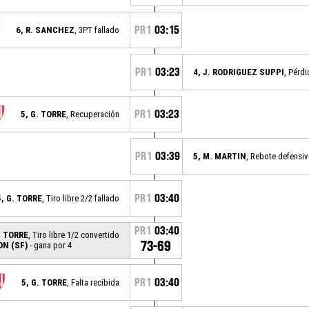
PR1
03:15
6, R. SANCHEZ
, 3PT fallado
PR1
03:23
4, J. RODRIGUEZ SUPPI
, Pérdi
PR1
03:23
5, G. TORRE
, Recuperación
PR1
03:39
5, M. MARTIN
, Rebote defensi
PR1
03:40
5, G. TORRE
, Tiro libre 2/2 fallado
PR1
03:40
. TORRE
, Tiro libre 1/2 convertido
73-69
ON (SF)
- gana por 4
PR1
03:40
5, G. TORRE
, Falta recibida