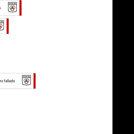
o
iro fallado