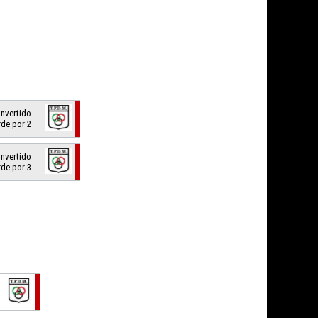
onvertido
rde por 2
onvertido
rde por 3