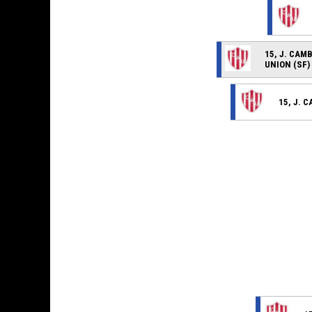
15, J. CA
UNION (SF)
15, J. 