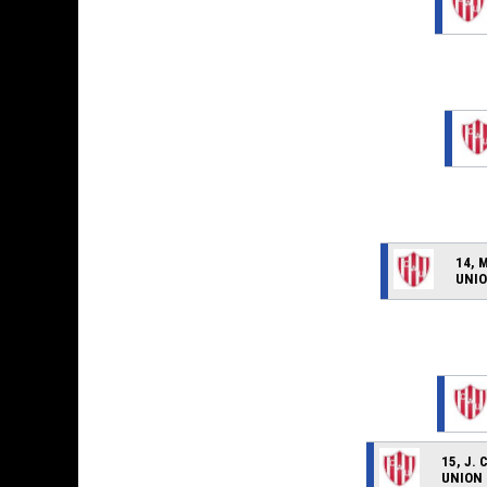
14, 
UNIO
15, J.
UNION 