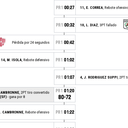
PR1
00:27
11, E. CORREA
, Rebote ofensiv
PR1
00:32
10, L. DIAZ
, 3PT fallado
PR1
00:42
Pérdida por 24 segundos
PR1
01:02
14, M. ISOLA
, Rebote defensivo
PR1
01:07
4, J. RODRIGUEZ SUPPI
, 2PT t
PR1
01:20
 CAMBRONNE
, 2PT tiro convertido
80-72
(SF)
- gana por 8
PR1
01:22
 J. CAMBRONNE
, Rebote ofensivo