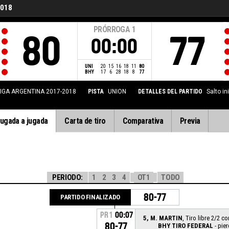
2018
PRÓRROGA
1
80
77
00:00
UNI
20
15
16
18
11
80
BHY
17
6
28
18
8
77
IGA ARGENTINA 2017-2018
PISTA
UNION
DETALLES DEL PARTIDO
Salto in
ugada a jugada
Carta de tiro
Comparativa
Previa
PERIODO:
1
2
3
4
OT1
TODO
80-77
PARTIDO FINALIZADO
PR1
00:07
5, M. MARTIN
, Tiro libre 2/2 c
80-77
BHY TIRO FEDERAL
- pier