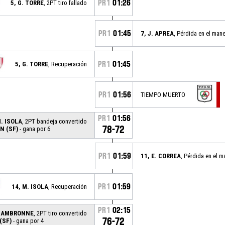
PR1
01:26
5, G. TORRE
, 2PT tiro fallado
PR1
01:45
7, J. APREA
, Pérdida en el man
PR1
01:45
5, G. TORRE
, Recuperación
PR1
01:56
TIEMPO MUERTO
PR1
01:56
M. ISOLA
, 2PT bandeja convertido
78-72
N (SF)
- gana por 6
PR1
01:59
11, E. CORREA
, Pérdida en el m
PR1
01:59
14, M. ISOLA
, Recuperación
PR1
02:15
 CAMBRONNE
, 2PT tiro convertido
76-72
(SF)
- gana por 4