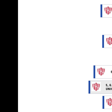
5, G
UNI