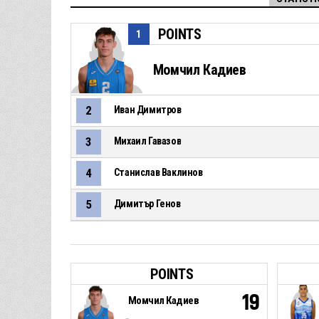
POINTS
1
Момчил Кадиев
2
Иван Димитров
3
Михаил Гавазов
4
Станислав Ваклинов
5
Димитър Генов
POINTS
19
Момчил Кадиев