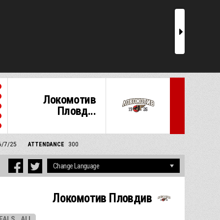
r
Локомотив
Пловд...
6/7/25
ATTENDANCE
300
Локомотив Пловдив
EALS
ALL