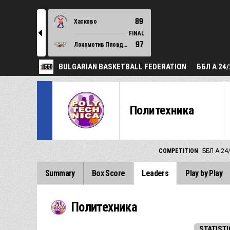
89
Хасково
l
FINAL
97
Локомотив Пловдив
BULGARIAN BASKETBALL FEDERATION
ББЛ А 24/
Политехника
COMPETITION
ББЛ А 24
Summary
Box Score
Leaders
Play by Play
Политехника
STATISTI