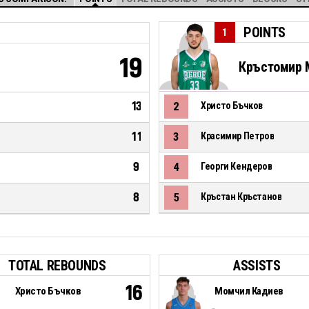
POINTS
1
19
Кръстомир 
13
2
Христо Бъчков
11
3
Красимир Петров
9
4
Георги Кендеров
8
5
Кръстан Кръстанов
TOTAL REBOUNDS
ASSISTS
16
Христо Бъчков
Момчил Кадиев