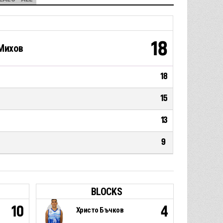
18
Михов
18
15
13
9
BLOCKS
10
4
Христо Бъчков