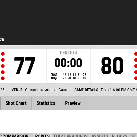
25
PERIOD
4
77
80
00:00
ПОЛ
17
15
14
31
77
ЛПД
21
20
18
21
80
/25
VENUE
Спортен комплекс Сила
GAME DETAILS
Tip off: 6:00 PM GMT 
Shot Chart
Statistics
Preview
C COMPARISON:
POINTS
TOTAL REBOUNDS
ASSISTS
BLOCKS
ST