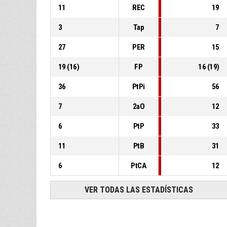
11
REC
19
3
Tap
7
27
PER
15
19
(
16
)
FP
16
(
19
)
36
PtPi
56
7
2aO
12
6
PtP
33
11
PtB
31
6
PtCA
12
VER TODAS LAS ESTADÍSTICAS