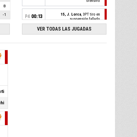
ofensivo
8
15, J. Lorca
, 3PT tiro en
-1
P4
00:13
suspensión fallado
VER TODAS LAS JUGADAS
P4
00:29
Rebote defensivo
8, L. Gatica
, 3PT tiro en
P4
00:35
suspensión fallado
7, F. Becerra
, 2PT bandeja
P4
00:45
convertido
57-86
Asociacion Villa Maria
- gana
por 29
rti
P4
00:49
7, F. Becerra
, Recuperación
chi
10, A. Gatica
, Pérdida en el
P4
00:49
manejo del balón
11, T. Robledo
, Rebote
P4
00:51
defensivo