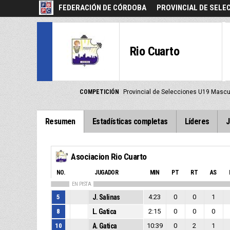
FEDERACIÓN DE CÓRDOBA
PROVINCIAL DE SELE
Rio Cuarto
COMPETICIÓN
Provincial de Selecciones U19 Masc
Resumen
Estadísticas completas
Líderes
J
Asociacion Rio Cuarto
NO.
JUGADOR
MIN
PT
RT
AS
EN PISTA
5
J. Salinas
4:23
0
0
1
8
L. Gatica
2:15
0
0
0
10
A. Gatica
10:39
0
2
1