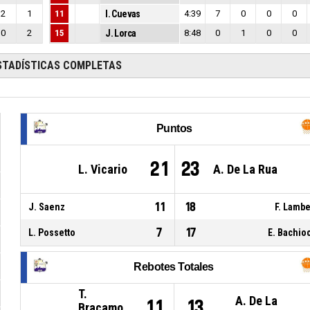
2
1
11
I. Cuevas
4:39
7
0
0
0
0
2
15
J. Lorca
8:48
0
1
0
0
STADÍSTICAS COMPLETAS
Puntos
21
23
L. Vicario
A. De La Rua
11
18
J. Saenz
F. Lambe
7
17
L. Possetto
E. Bachio
Rebotes Totales
T.
A. De La
11
13
Bracamo