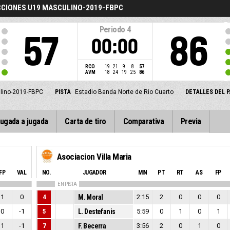
CCIONES U19 MASCULINO-2019-FBPC
Periodo
4
57
86
00:00
RCO
19
21
9
8
57
AVM
18
24
19
25
86
ulino-2019-FBPC
PISTA
Estadio Banda Norte de Rio Cuarto
DETALLES DEL 
ugada a jugada
Carta de tiro
Comparativa
Previa
Asociacion Villa Maria
FP
VAL
NO.
JUGADOR
MIN
PT
RT
AS
FP
EN PISTA
1
0
4
M. Moral
2:15
2
0
0
0
0
-1
5
L. Destefanis
5:59
0
1
0
1
1
-1
7
F. Becerra
3:56
2
0
1
0