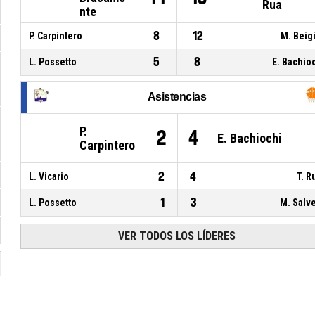
Rua
nte
8
12
P. Carpintero
M. Beig
5
8
L. Possetto
E. Bachio
Asistencias
P.
2
4
E. Bachiochi
Carpintero
2
4
L. Vicario
T. R
1
3
L. Possetto
M. Salve
VER TODOS LOS LÍDERES