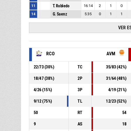
11
T. Robledo
16:14
2
1
0
14
G. Saenz
5:35
0
1
1
VER E
RCO
AVM
22
/
73
(
30
%)
TC
35
/
83
(
42
%)
18
/
47
(
38
%)
2P
31
/
64
(
48
%)
4
/
26
(
15
%)
3P
4
/
19
(
21
%)
9
/
12
(
75
%)
TL
12
/
23
(
52
%)
50
RT
54
9
AS
18