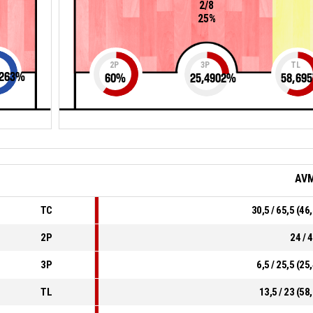
2/8
25%
2P
3P
TL
263
%
60
%
25,4902
%
58,695
AV
TC
30,5 / 65,5 (4
2P
24 / 
3P
6,5 / 25,5 (2
TL
13,5 / 23 (5