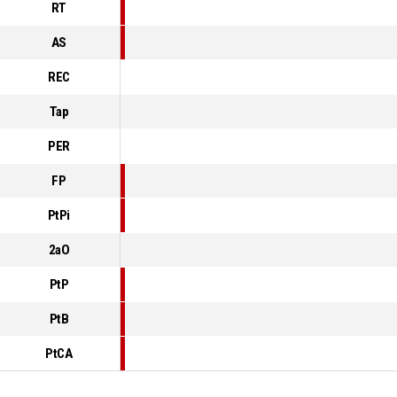
RT
AS
REC
Tap
PER
FP
PtPi
2aO
PtP
PtB
PtCA