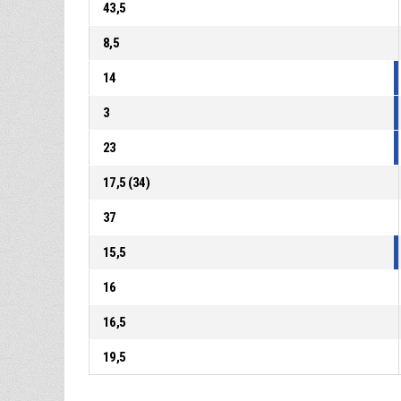
43,5
8,5
14
3
23
17,5 (34)
37
15,5
16
16,5
19,5