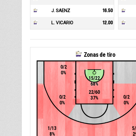
J. SAENZ
16.50
L. VICARIO
12.00
Zonas de tiro
0/2
0%
15/22
68%
22/60
0/2
0/2
37%
0%
0%
1/13
5
8%
2