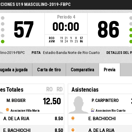
CCIONES U19 MASCULINO-2019-FBPC
Periodo
4
57
86
00:00
RCO
19
21
9
8
57
AVM
18
24
19
25
86
ulino-2019-FBPC
PISTA
Estadio Banda Norte de Rio Cuarto
DETALLES DEL 
ugada a jugada
Carta de tiro
Comparativa
Previa
RO
RD
es Totales
Asistencias
12.50
M. BEIGIER
P. CARPINTERO
Asociacion Villa Maria
Asociacion Rio Cuarto
A. DE LA RUA
8.50
E. BACHIOCHI
E. BACHIOCHI
8.50
A. DE LA RUA