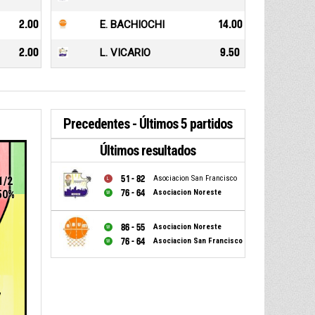
2.00
E. BACHIOCHI
14.00
2.00
L. VICARIO
9.50
Precedentes - Últimos 5 partidos
Últimos resultados
51 - 82
Asociacion San Francisco
1/2
76 - 64
Asociacion Noreste
50%
86 - 55
Asociacion Noreste
76 - 64
Asociacion San Francisco
7