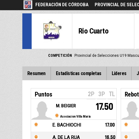
FEDERACIÓN DE CÓRDOBA
PROVINCIAL DE SELE
Rio Cuarto
COMPETICIÓN
Provincial de Selecciones U19 Masc
Resumen
Estadísticas completas
Líderes
J
2P
3P
TL
Puntos
Rebot
17.50
M. BEIGIER
Asociacion Villa Maria
E. BACHIOCHI
17.00
A. DE LA RUA
16.50