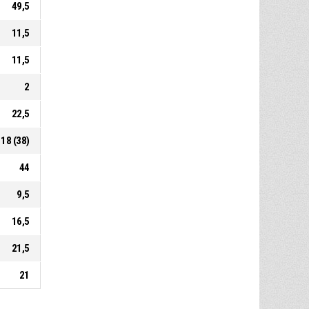
49,5
11,5
11,5
2
22,5
18 (38)
44
9,5
16,5
21,5
21