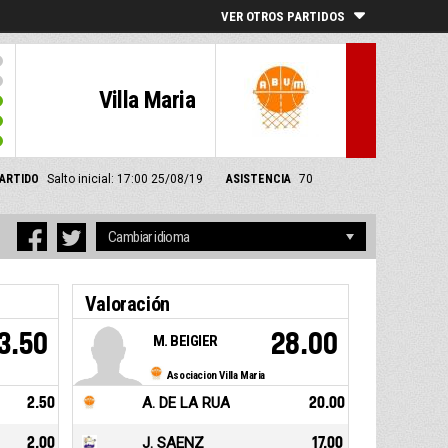
VER OTROS PARTIDOS
Villa Maria
PARTIDO
Salto inicial: 17:00 25/08/19
ASISTENCIA
70
Valoración
3.50
28.00
M. BEIGIER
Asociacion Villa Maria
2.50
A. DE LA RUA
20.00
2.00
J. SAENZ
17.00