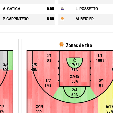
A. GATICA
5.50
L. POSSETTO
P. CARPINTERO
5.50
M. BEIGIER
Zonas de tiro
0/1
1/1
0%
100%
3/5
2/5
17/21
60%
40%
81%
27/45
1/7
0/1
60%
14%
0%
2/4
50%
/17
2/19
6/1
9%
11%
35%