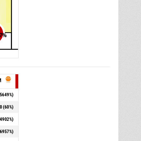
7
%
M
6,5649%)
40 (60%)
5,4902%)
8,6957%)