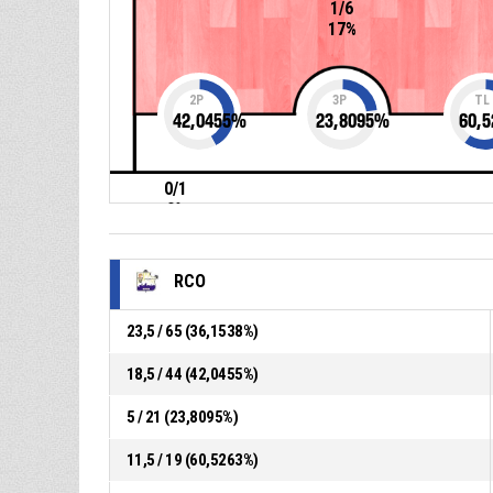
1/6
17%
2P
3P
TL
42,0455
%
23,8095
%
60,5
0/1
0%
RCO
23,5 / 65 (36,1538%)
18,5 / 44 (42,0455%)
5 / 21 (23,8095%)
11,5 / 19 (60,5263%)