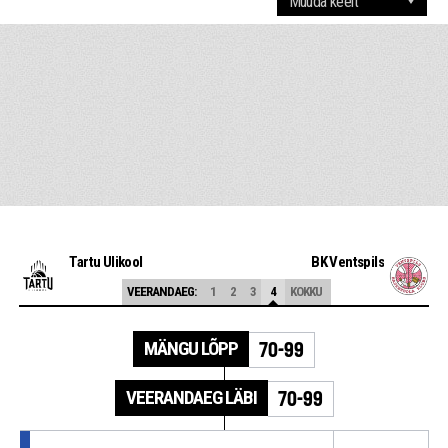
Tartu Ülikool
BK Ventspils
VEERANDAEG:
1
2
3
4
KOKKU
MÄNGU LÕPP
70-99
VEERANDAEG LÄBI
70-99