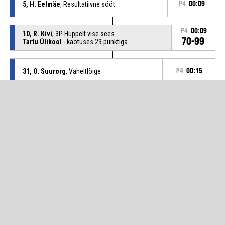
5, H. Eelmäe
, Resultatiivne sööt
P4
00:09
P4
00:09
10, R. Kivi
, 3P Hüppelt vise sees
70-99
Tartu Ülikool
- kaotuses 29 punktiga
31, O. Suurorg
, Vaheltlõige
P4
00:15
P4
00:15
30, R. Zakis
, Pallikaotus - Vale sööt
P4
00:37
5, H. Eelmäe
, 2P Hüppelt vise sees
67-99
Tartu Ülikool
- kaotuses 32 punktiga
5, H. Eelmäe
, Kaitselauapall
P4
00:58
P4
01:01
8, K. Gluditis
, 3P Hüppelt vise möödas