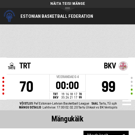
NÄITA TEISI MÄNGE
ESTONIAN BASKETBALL FEDERATION
TRT
BKV
VEERANDAEG
4
70
99
00:00
TRT
19
16
18
17
70
BKV
35
26
21
17
99
VÕISTLUS
Paf Estonian-Latvian Basketball League
SAAL
Tartu, TÜ sph
MÄNGU DETAILID
Lahtivise: 17:00 02.02.20
Tartu Ülikool vs BK Ventspils
Mängukäik