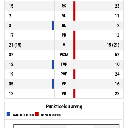
15
23
RS
7
11
VL
3
2
BL
17
13
PK
21
(
15
)
15
(
21
)
V
32
52
PKSA
12
10
TVP
19
24
PVP
35
16
VP
12
22
PK
Punktiseisu areng
TARTU ÜLIKOOL
BK VENTSPILS