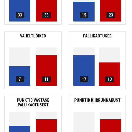
33
33
15
23
VAHELTLÕIKED
PALLIKAOTUSED
7
11
17
13
PUNKTID VASTASE
PUNKTID KIIRRÜNNAKUST
PALLIKAOTUSEST