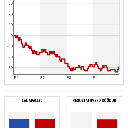
30
20
10
0
-10
-20
-30
P1
P2
P3
P4
LAUAPALLID
RESULTATIIVSED SÖÖDUD