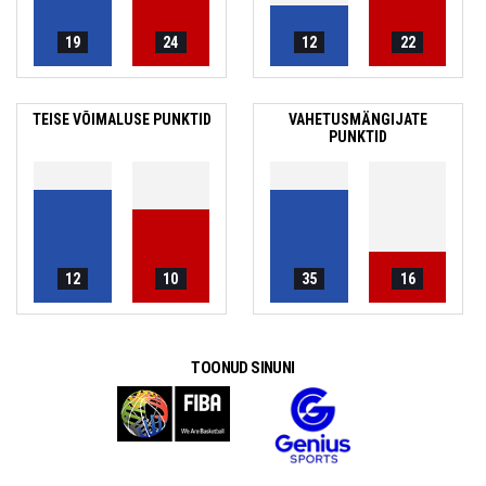
19
24
12
22
TEISE VÕIMALUSE PUNKTID
VAHETUSMÄNGIJATE
PUNKTID
12
10
35
16
TOONUD SINUNI