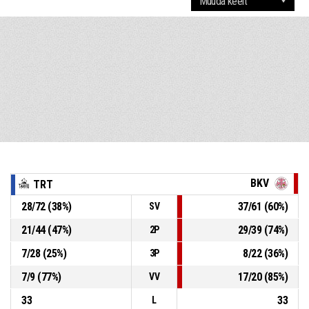
BKV
TRT
28
/
72
(
38
%)
37
/
61
(
60
%)
SV
21
/
44
(
47
%)
29
/
39
(
74
%)
2P
7
/
28
(
25
%)
8
/
22
(
36
%)
3P
7
/
9
(
77
%)
17
/
20
(
85
%)
VV
33
33
L