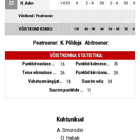
22
H. Ader
14:03
4
2
-
4
50
2
-
4
50
0
-
Võistkond / Peatreener
VÕISTKOND KOKKU
101
40
-
90
44
36
-
65
55
4
-
2
K. Põldoja
Peatreener:
Abitreener:
VÕISTKONNA STATISTIKA:
Punktid vastase pallikaotusest:
Punktid kolmesekundialast:
16
70
Teise võimaluse punktid:
Punktid kiirrünnakust:
26
24
Vahetusmängijate punktid:
Suurim edu:
18
24
Suurim punktide vahe:
11
Kohtunikud
A. Smorodin
O. Habak