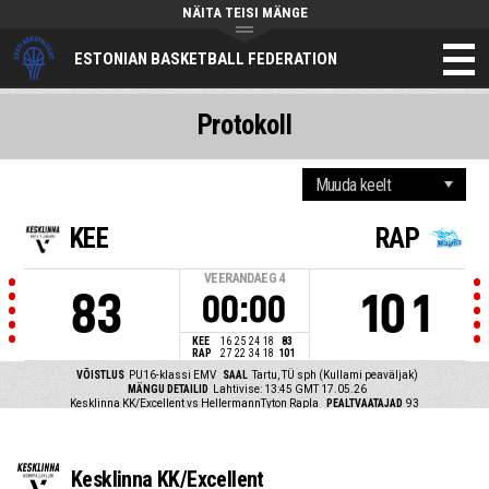
NÄITA TEISI MÄNGE
ESTONIAN BASKETBALL FEDERATION
Protokoll
KEE
RAP
VEERANDAEG
4
83
101
00:00
KEE
16
25
24
18
83
RAP
27
22
34
18
101
VÕISTLUS
PU16-klassi EMV
SAAL
Tartu, TÜ sph (Kullami peaväljak)
MÄNGU DETAILID
Lahtivise: 13:45 GMT 17.05.26
Kesklinna KK/Excellent vs HellermannTyton Rapla
PEALTVAATAJAD
93
Kesklinna KK/Excellent