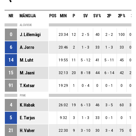
NR
MÄNGIJA
POS
MIN
P
SV
SV %
2P
2P %
3P
ALGVIISIK
0
J. Lillemägi
23:34
12
2
-
5
40
2
-
2
100
0
-
6
A. Jorro
20:46
2
1
-
3
33
1
-
3
33
0
-
14
M. Luht
19:55
11
5
-
12
41
5
-
11
45
0
-
15
M. Jaani
32:13
20
8
-
18
44
6
-
14
42
2
-
91
T. Kotsar
19:29
1
0
-
4
0
0
-
1
0
0
-
PINK
4
K. Habak
26:02
19
6
-
13
46
3
-
5
60
3
-
5
E. Tarjus
9:32
3
1
-
3
33
0
-
1
0
1
-
21
H. Vaher
22:30
9
3
-
10
30
3
-
4
75
0
-