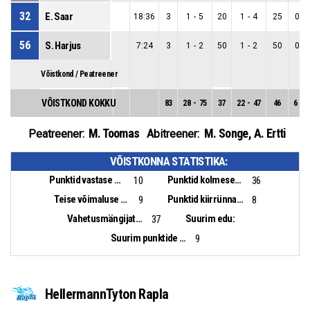
32
E. Saar
18:36
3
1
-
5
20
1
-
4
25
0
-
56
S. Harjus
7:24
3
1
-
2
50
1
-
2
50
0
-
Võistkond / Peatreener
VÕISTKOND KOKKU
83
28
-
75
37
22
-
47
46
6
-
2
M. Toomas
M. Songe
,
A. Ertti
Peatreener:
Abitreener:
VÕISTKONNA STATISTIKA:
Punktid vastase pallikaotusest:
Punktid kolmesekundialast:
10
36
Teise võimaluse punktid:
Punktid kiirrünnakust:
9
8
Vahetusmängijate punktid:
Suurim edu:
37
Suurim punktide vahe:
9
HellermannTyton Rapla