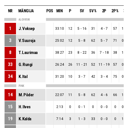
NR
MÄNGIJA
POS
MIN
P
SV
SV %
2P
2P %
3P
ALGVIISIK
1
J. Voksep
33:10
12
5
-
16
31
4
-
7
57
1
-
3
V. Suuroja
25:02
12
5
-
8
62
5
-
7
71
0
-
8
T. Laurimaa
38:27
23
8
-
22
36
7
-
18
38
1
-
33
G. Rungi
26:24
26
11
-
21
52
11
-
19
57
0
-
34
K. Ital
31:20
10
3
-
7
42
3
-
4
75
0
-
PINK
14
M. Põder
22:07
11
5
-
8
62
4
-
6
66
1
-
15
H. Ilves
2:13
0
0
-
1
0
0
-
0
0
0
-
19
K. Kalda
7:14
3
1
-
3
33
0
-
0
0
1
-