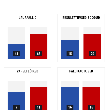
LAUAPALLID
RESULTATIIVSED SÖÖDUD
41
68
15
20
VAHELTLÕIKED
PALLIKAOTUSED
9
11
16
16