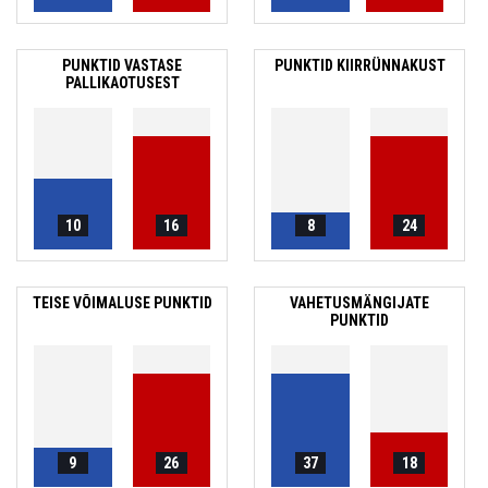
PUNKTID VASTASE
PUNKTID KIIRRÜNNAKUST
PALLIKAOTUSEST
10
16
8
24
TEISE VÕIMALUSE PUNKTID
VAHETUSMÄNGIJATE
PUNKTID
9
26
37
18