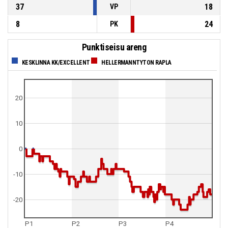
37
18
VP
8
24
PK
Punktiseisu areng
KESKLINNA KK/EXCELLENT
HELLERMANNTYTON RAPLA
20
10
0
-10
-20
P1
P2
P3
P4