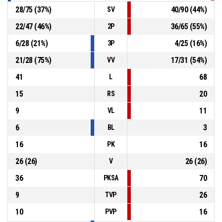
28
/
75
(
37
%)
40
/
90
(
44
%)
SV
22
/
47
(
46
%)
36
/
65
(
55
%)
2P
6
/
28
(
21
%)
4
/
25
(
16
%)
3P
21
/
28
(
75
%)
17
/
31
(
54
%)
VV
41
68
L
15
20
RS
9
11
VL
6
3
BL
16
16
PK
26
(
26
)
26
(
26
)
V
36
70
PKSA
9
26
TVP
10
16
PVP