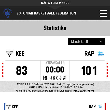
NÄITA TEISI MÄNGE
ESTONIAN BASKETBALL FEDERATION
Statistika
KEE
RAP
VEERANDAEG
4
83
101
00:00
KEE
16
25
24
18
83
RAP
27
22
34
18
101
VÕISTLUS
PU16-klassi EMV
SAAL
Tartu, TÜ sph (Kullami peaväljak)
MÄNGU DETAILID
Lahtivise: 13:45 GMT 17.05.26
Kesklinna KK/Excellent vs HellermannTyton Rapla
PEALTVAATAJAD
93
RAP
KEE