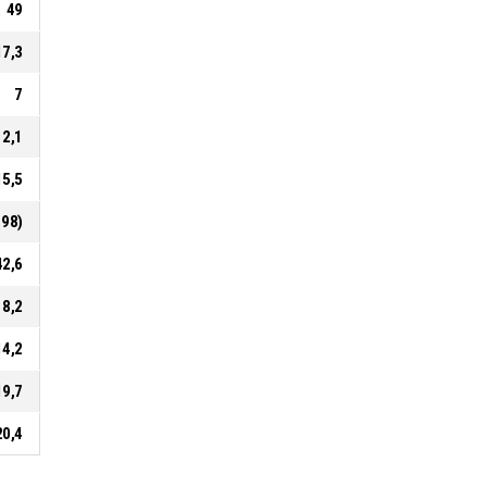
49
17,3
7
2,1
15,5
198)
42,6
8,2
14,2
19,7
20,4