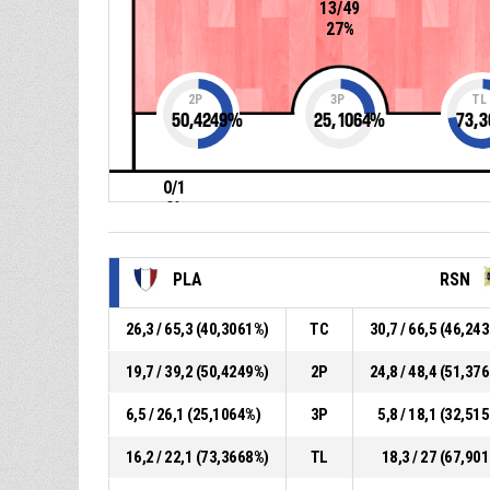
13/49
27%
2P
3P
TL
50,4249
%
25,1064
%
73,3
0/1
0%
PLA
RSN
26,3 / 65,3 (40,3061%)
TC
30,7 / 66,5 (46,24
19,7 / 39,2 (50,4249%)
2P
24,8 / 48,4 (51,37
6,5 / 26,1 (25,1064%)
3P
5,8 / 18,1 (32,51
16,2 / 22,1 (73,3668%)
TL
18,3 / 27 (67,90