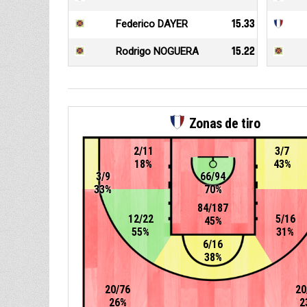
Federico DAYER
15.33
Rodrigo NOGUERA
15.22
Zonas de tiro
2/11
3/7
18%
43%
3/9
66/94
33%
70%
84/187
12/22
5/16
45%
55%
31%
6/16
38%
20/76
20
26%
2