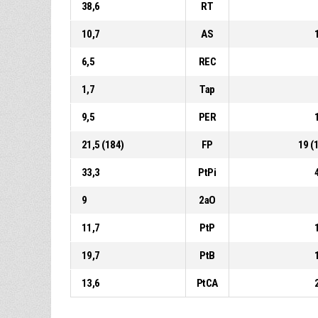
38,6
RT
10,7
AS
6,5
REC
1,7
Tap
9,5
PER
21,5 (184)
FP
19 (
33,3
PtPi
9
2aO
11,7
PtP
19,7
PtB
13,6
PtCA