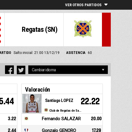
VER OTROS PARTIDOS
Regatas (SN)
PARTIDO
Salto inicial: 21:00 13/12/19
ASISTENCIA
60
Valoración
5.44
22.22
Santiago LOPEZ
Club de Regatas de San Nicolas
3.22
Fernando SALAZAR
20.00
2.44
Gonzalo GENORO
17.29