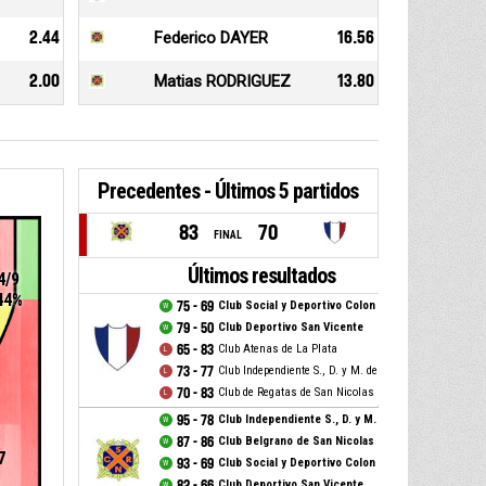
2.44
Federico DAYER
16.56
2.00
Matias RODRIGUEZ
13.80
Precedentes - Últimos 5 partidos
83
70
FINAL
Últimos resultados
4/9
44%
75 - 69
Club Social y Deportivo Colon de Chivilcoy
79 - 50
Club Deportivo San Vicente
65 - 83
Club Atenas de La Plata
73 - 77
Club Independiente S., D. y M. de Zarate
70 - 83
Club de Regatas de San Nicolas
95 - 78
Club Independiente S., D. y M. de Zarate
87 - 86
Club Belgrano de San Nicolas
7
93 - 69
Club Social y Deportivo Colon de Chivilcoy
82 - 66
Club Deportivo San Vicente