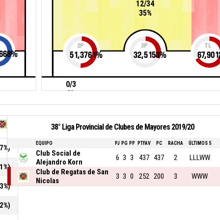
12/34
35%
2P
3P
TL
668
%
51,3761
%
32,5153
%
67,901
0/3
0%
38° Liga Provincial de Clubes de Mayores 2019/20
EQUIPO
PJ
PG
PP
PTFAV
PC
RACHA
ÚLTIMOS 5
37%)
Club Social de
6
3
3
437
437
2
LLLWW
Alejandro Korn
61%)
Club de Regatas de San
3
3
0
252
200
3
WWW
Nicolas
53%)
12%)