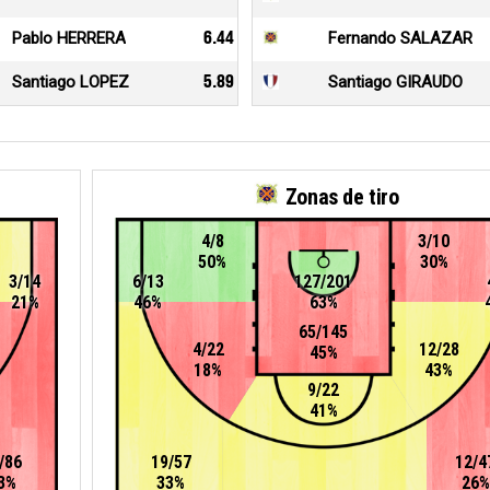
Pablo HERRERA
6.44
Fernando SALAZAR
Santiago LOPEZ
5.89
Santiago GIRAUDO
Zonas de tiro
4/8
3/10
50%
30%
3/14
6/13
127/201
21%
46%
63%
65/145
4/22
12/28
45%
18%
43%
9/22
41%
/86
19/57
12/4
3%
33%
26%