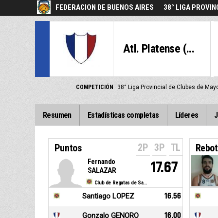
FEDERACION DE BUENOS AIRES
38° LIGA PROVIN
Atl. Platense (...
COMPETICIÓN
38° Liga Provincial de Clubes de Ma
Resumen
Estadísticas completas
Líderes
J
2P
3P
TL
Puntos
Rebot
Fernando
17.67
SALAZAR
Club de Regatas de San Nicolas
Santiago LOPEZ
16.56
Gonzalo GENORO
16.00