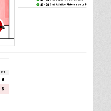
83 - 70
Club Atletico Platense de La Plata
2
%
PTS
9
6