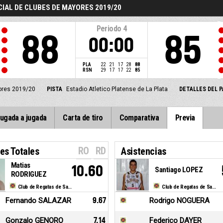
CIAL DE CLUBES DE MAYORES 2019/20
Periodo
4
88
85
00:00
PLA
22
21
17
28
88
RSN
29
17
17
22
85
yores 2019/20
PISTA
Estadio Atletico Platense de La Plata
DETALLES DEL 
ugada a jugada
Carta de tiro
Comparativa
Previa
RO
RD
es Totales
Asistencias
Matias
10.60
Santiago LOPEZ
RODRIGUEZ
Club de Regatas de San Nicolas
Club de Regatas de San Nicolas
Fernando SALAZAR
9.67
Rodrigo NOGUERA
Gonzalo GENORO
7.14
Federico DAYER