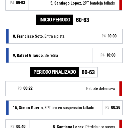
P4
09:53
5, Santiago Lopez
, 2PT bandeja fallado
INICIO PERIODO
60-63
8, Francisco Soto
, Entra a pista
P4
10:00
9, Rafael Giraudo
, Se retira
P4
10:00
PERIODO FINALIZADO
60-63
P3
00:22
Rebote defensivo
15, Simon Guerin
, 3PT tiro en suspensión fallado
P3
00:26
P3
00:40
5, Santiago Lopez
, Pérdida por pasos