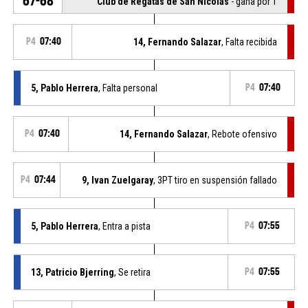
67-68
Club de Regatas de San Nicolas
- gana por 1
P4
07:40
14, Fernando Salazar
, Falta recibida
5, Pablo Herrera
, Falta personal
P4
07:40
P4
07:40
14, Fernando Salazar
, Rebote ofensivo
P4
07:44
9, Ivan Zuelgaray
, 3PT tiro en suspensión fallado
5, Pablo Herrera
, Entra a pista
P4
07:55
13, Patricio Bjerring
, Se retira
P4
07:55