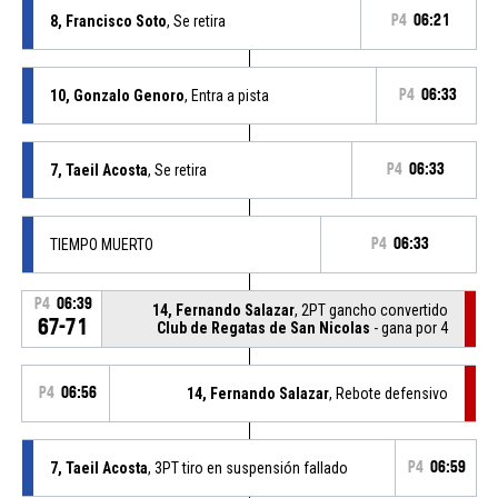
8, Francisco Soto
, Se retira
P4
06:21
10, Gonzalo Genoro
, Entra a pista
P4
06:33
7, Taeil Acosta
, Se retira
P4
06:33
TIEMPO MUERTO
P4
06:33
P4
06:39
14, Fernando Salazar
, 2PT gancho convertido
67-71
Club de Regatas de San Nicolas
- gana por 4
P4
06:56
14, Fernando Salazar
, Rebote defensivo
7, Taeil Acosta
, 3PT tiro en suspensión fallado
P4
06:59