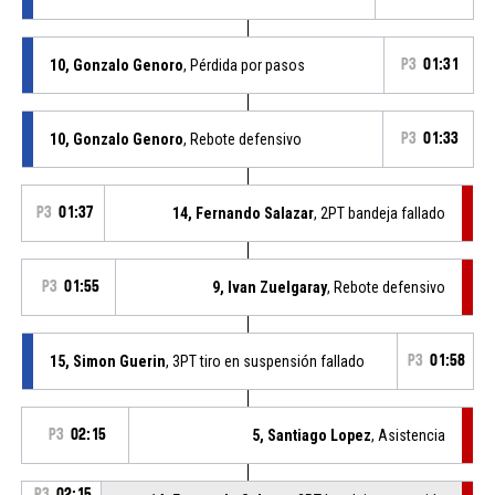
10, Gonzalo Genoro
, Pérdida por pasos
P3
01:31
10, Gonzalo Genoro
, Rebote defensivo
P3
01:33
P3
01:37
14, Fernando Salazar
, 2PT bandeja fallado
P3
01:55
9, Ivan Zuelgaray
, Rebote defensivo
15, Simon Guerin
, 3PT tiro en suspensión fallado
P3
01:58
P3
02:15
5, Santiago Lopez
, Asistencia
P3
02:15