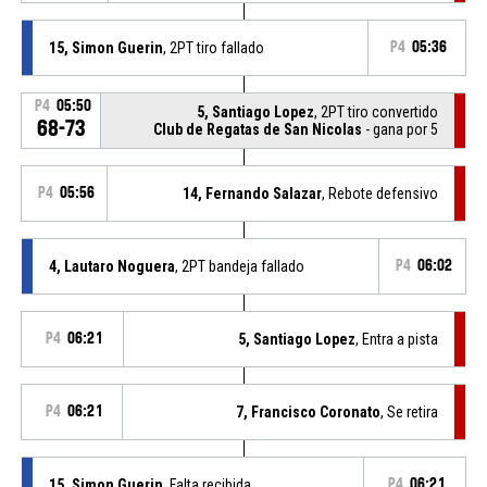
15, Simon Guerin
, 2PT tiro fallado
P4
05:36
P4
05:50
5, Santiago Lopez
, 2PT tiro convertido
68-73
Club de Regatas de San Nicolas
- gana por 5
P4
05:56
14, Fernando Salazar
, Rebote defensivo
4, Lautaro Noguera
, 2PT bandeja fallado
P4
06:02
P4
06:21
5, Santiago Lopez
, Entra a pista
P4
06:21
7, Francisco Coronato
, Se retira
15, Simon Guerin
, Falta recibida
P4
06:21