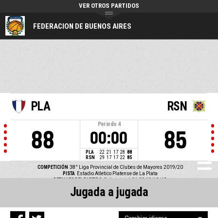
VER OTROS PARTIDOS
FEDERACION DE BUENOS AIRES
PLA
RSN
Periodo
4
88
85
00:00
PLA
22
21
17
28
88
RSN
29
17
17
22
85
COMPETICIÓN
38° Liga Provincial de Clubes de Mayores 2019/20
PISTA
Estadio Atletico Platense de La Plata
DETALLES DEL PARTIDO
Salto inicial: 21:00 13/12/19
Jugada a jugada