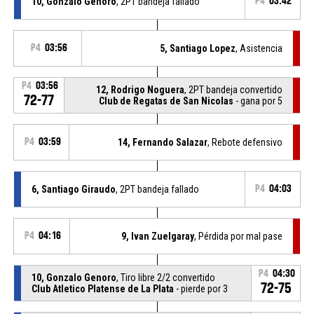
10, Gonzalo Genoro
, 2PT bandeja fallado
P4
03:42
P4
03:56
5, Santiago Lopez
, Asistencia
P4
03:56
12, Rodrigo Noguera
, 2PT bandeja convertido
72-77
Club de Regatas de San Nicolas
- gana por 5
P4
03:59
14, Fernando Salazar
, Rebote defensivo
6, Santiago Giraudo
, 2PT bandeja fallado
P4
04:03
P4
04:16
9, Ivan Zuelgaray
, Pérdida por mal pase
P4
04:30
10, Gonzalo Genoro
, Tiro libre 2/2 convertido
72-75
Club Atletico Platense de La Plata
- pierde por 3