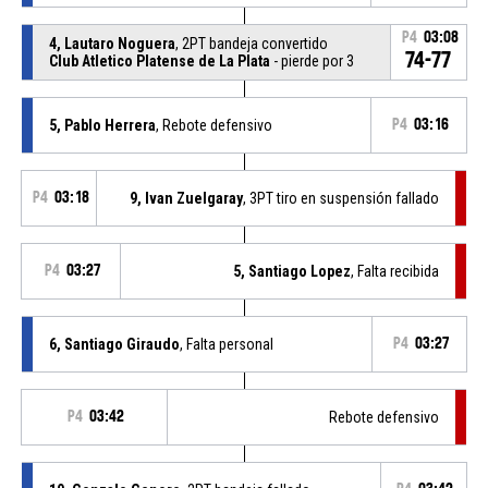
P4
03:08
4, Lautaro Noguera
, 2PT bandeja convertido
74-77
Club Atletico Platense de La Plata
- pierde por 3
5, Pablo Herrera
, Rebote defensivo
P4
03:16
P4
03:18
9, Ivan Zuelgaray
, 3PT tiro en suspensión fallado
P4
03:27
5, Santiago Lopez
, Falta recibida
6, Santiago Giraudo
, Falta personal
P4
03:27
P4
03:42
Rebote defensivo