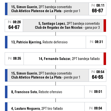
P4
08:11
15, Simon Guerin
, 2PT bandeja convertido
66-67
Club Atletico Platense de La Plata
- pierde por 1
P4
08:26
5, Santiago Lopez
, 2PT bandeja convertido
64-67
Club de Regatas de San Nicolas
- gana por 3
13, Patricio Bjerring
, Rebote defensivo
P4
08:31
P4
08:35
14, Fernando Salazar
, 2PT bandeja fallado
P4
08:54
15, Simon Guerin
, 2PT bandeja convertido
64-65
Club Atletico Platense de La Plata
- pierde por 1
8, Francisco Soto
, Rebote ofensivo
P4
09:01
4, Lautaro Noguera
, 2PT tiro fallado
P4
09:04