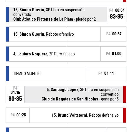
15, Simon Guerin
, 3PT tiro en suspensión
P4
00:54
convertido
83-85
Club Atletico Platense de La Plata
- pierde por 2
15, Simon Guerin
, Rebote ofensivo
P4
00:57
4, Lautaro Noguera
, 2PT tiro fallado
P4
01:00
TIEMPO MUERTO
P4
01:14
P4
5, Santiago Lopez
, 3PT tiro en suspensión
01:15
convertido
80-85
Club de Regatas de San Nicolas
- gana por 5
P4
01:26
15, Bruno Voltatorni
, Rebote defensivo