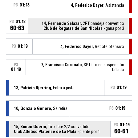
P3
01:18
4, Federico Dayer
, Asistencia
P3
01:18
14, Fernando Salazar
, 2PT bandeja convertido
60-63
Club de Regatas de San Nicolas
- gana por 3
P3
01:19
4, Federico Dayer
, Rebote ofensivo
7, Francisco Coronato
, 3PT tiro en suspensión
P3
01:19
fallado
13, Patricio Bjerring
, Entra a pista
P3
01:19
10, Gonzalo Genoro
, Se retira
P3
01:19
P3
01:19
15, Simon Guerin
, Tiro libre 2/2 convertido
60-61
Club Atletico Platense de La Plata
- pierde por 1