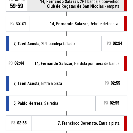
14, Fernando Salazar
, 2PT bandeja convertido
59-59
Club de Regatas de San Nicolas
- empate
P3
02:21
14, Fernando Salazar
, Rebote defensivo
7, Taeil Acosta
, 2PT bandeja fallado
P3
02:24
P3
02:44
14, Fernando Salazar
, Pérdida por fuera de banda
7, Taeil Acosta
, Entra a pista
P3
02:55
5, Pablo Herrera
, Se retira
P3
02:55
P3
02:55
7, Francisco Coronato
, Entra a pista