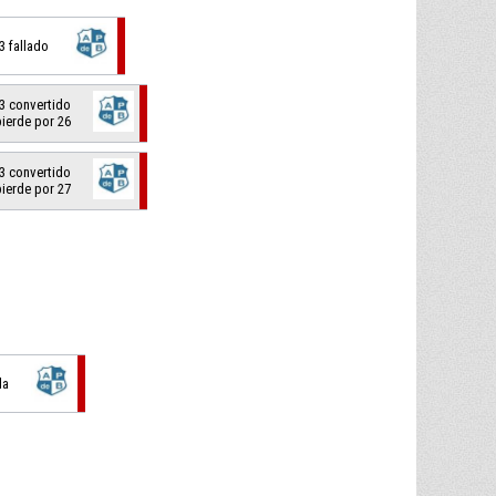
/3 fallado
2/3 convertido
pierde por 26
1/3 convertido
pierde por 27
da