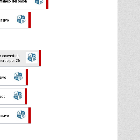
 manejo del balón
ensivo
ro convertido
pierde por 26
sivo
lado
ensivo