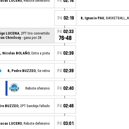
P4
02:14
Lucas LUCERO
, Rebote defensivo
P4
02:19
8, Ignacio PAU
, BASKETBALL_
P4
02:33
rigo LUCENA
, 2PT tiro convertido
76-48
ion Chivilcoy
- gana por 28
P4
02:39
4, Nicolas BOLAÑO
, Entra a pista
P4
02:39
8, Pedro BUZZEO
, Se retira
P4
02:40
Rebote ofensivo
P4
02:46
dro BUZZEO
, 2PT bandeja fallado
P4
03:01
Lucas LUCERO
, Rebote defensivo