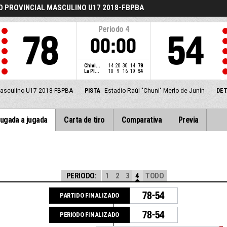
 PROVINCIAL MASCULINO U17 2018-FBPBA
Periodo
4
78
54
00:00
Chivi...
14
20
30
14
78
La Pl...
10
9
16
19
54
Masculino U17 2018-FBPBA
PISTA
Estadio Raúl "Chuni" Merlo de Junín
DET
ugada a jugada
Carta de tiro
Comparativa
Previa
PERIODO:
1
2
3
4
TODO
78-54
PARTIDO FINALIZADO
78-54
PERIODO FINALIZADO