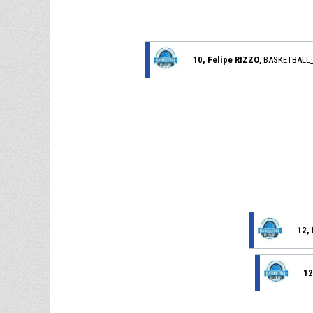
10, Felipe RIZZO
, BASKETBALL
12,
12