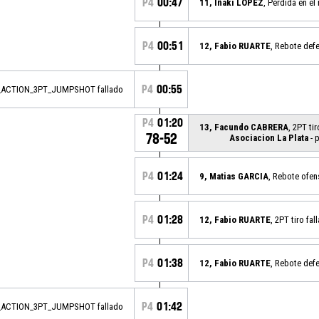
P4
00:47
11, Iñaki LOPEZ
, Pérdida en el
P4
00:51
12, Fabio RUARTE
, Rebote def
P4
00:55
_ACTION_3PT_JUMPSHOT fallado
P4
01:20
13, Facundo CABRERA
, 2PT ti
78-52
Asociacion La Plata
- 
P4
01:24
9, Matias GARCIA
, Rebote ofen
P4
01:28
12, Fabio RUARTE
, 2PT tiro fal
P4
01:38
12, Fabio RUARTE
, Rebote def
P4
01:42
_ACTION_3PT_JUMPSHOT fallado