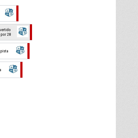
vertido
 por 28
 pista
a