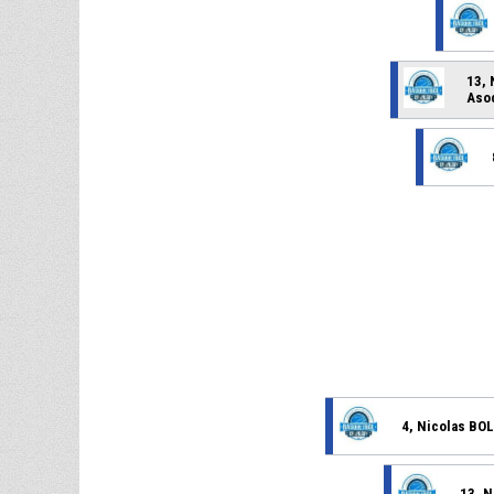
13,
Asoc
4, Nicolas BO
13, 