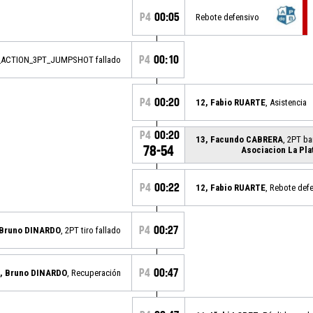
P4
00:05
Rebote defensivo
P4
00:10
_ACTION_3PT_JUMPSHOT fallado
P4
00:20
12, Fabio RUARTE
, Asistencia
P4
00:20
13, Facundo CABRERA
, 2PT ba
78-54
Asociacion La Pla
P4
00:22
12, Fabio RUARTE
, Rebote def
P4
00:27
 Bruno DINARDO
, 2PT tiro fallado
P4
00:47
, Bruno DINARDO
, Recuperación