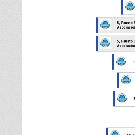
5, Fausto 
Asociacio
5, Fausto 
Asociacio
1