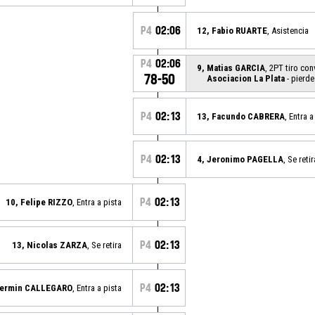
P4
02:06
12, Fabio RUARTE
, Asistencia
P4
02:06
9, Matias GARCIA
, 2PT tiro con
78-50
Asociacion La Plata
- pierde
P4
02:13
13, Facundo CABRERA
, Entra a
P4
02:13
4, Jeronimo PAGELLA
, Se retir
P4
02:13
10, Felipe RIZZO
, Entra a pista
P4
02:13
13, Nicolas ZARZA
, Se retira
P4
02:13
Fermin CALLEGARO
, Entra a pista