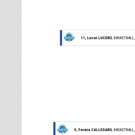
11, Lucas LUCERO
, BASKETBALL
9, Fermin CALLEGARO
, BASKETBALL