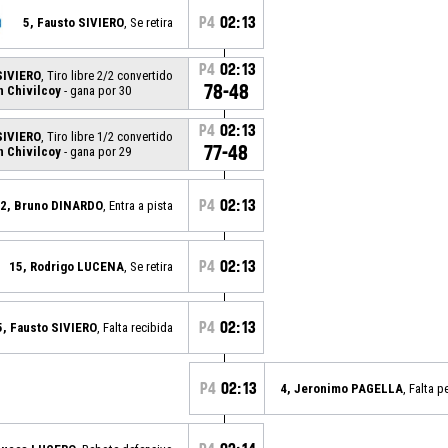
P4
02:13
5, Fausto SIVIERO
, Se retira
P4
02:13
SIVIERO
, Tiro libre 2/2 convertido
78-48
n Chivilcoy
- gana por 30
P4
02:13
SIVIERO
, Tiro libre 1/2 convertido
77-48
n Chivilcoy
- gana por 29
P4
02:13
2, Bruno DINARDO
, Entra a pista
P4
02:13
15, Rodrigo LUCENA
, Se retira
P4
02:13
5, Fausto SIVIERO
, Falta recibida
P4
02:13
4, Jeronimo PAGELLA
, Falta p