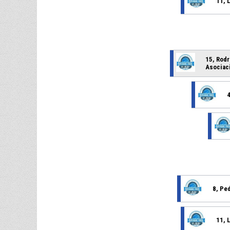
11, 
15, Rod
Asociac
8, Pe
11, 