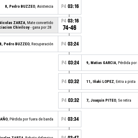
P4
03:16
8, Pedro BUZZEO
, Asistencia
P4
03:16
 Nicolas ZARZA
, Mate convertido
74-46
iacion Chivilcoy
- gana por 28
P4
03:24
8, Pedro BUZZEO
, Recuperación
P4
03:24
9, Matias GARCIA
, Pérdida por
P4
03:32
11, Iñaki LOPEZ
, Entra a pista
P4
03:32
7, Joaquin PITEO
, Se retira
P4
03:34
LAÑO
, Pérdida por fuera de banda
P4
03:47
Nicolas ZARZA
, Rebote defensivo